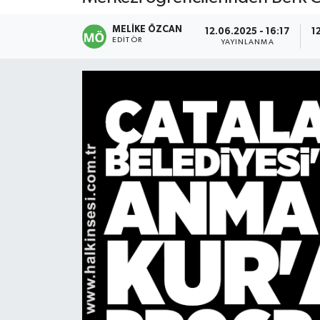
Devrek
MELIKE ÖZCAN
12.06.2025 - 16:17
1
EDITÖR
YAYINLANMA
Bolu
ÇEVRE
BİLİM VE TEKNOLOJİ
DUNYA
Düzce
Eğitim
Ekonomi
Genel