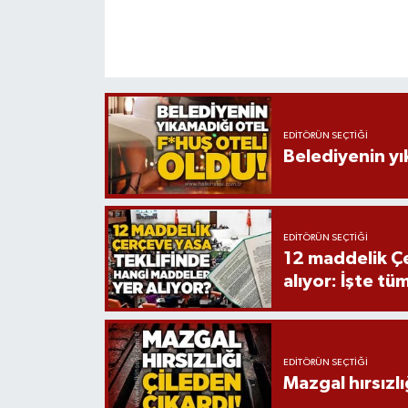
EDITÖRÜN SEÇTIĞI
Belediyenin yı
EDITÖRÜN SEÇTIĞI
12 maddelik Çe
alıyor: İşte tü
EDITÖRÜN SEÇTIĞI
Mazgal hırsızlı