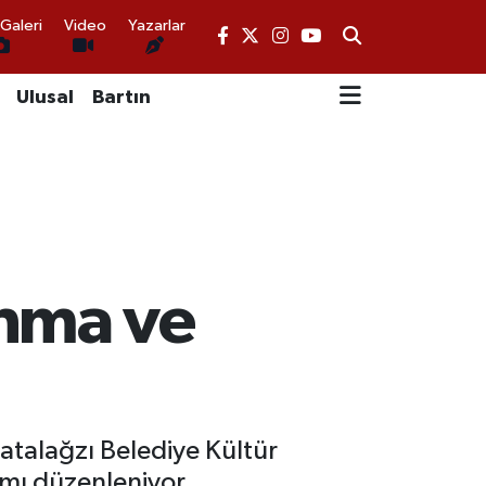
Galeri
Video
Yazarlar
Ulusal
Bartın
Anma ve
atalağzı Belediye Kültür
mı düzenleniyor.