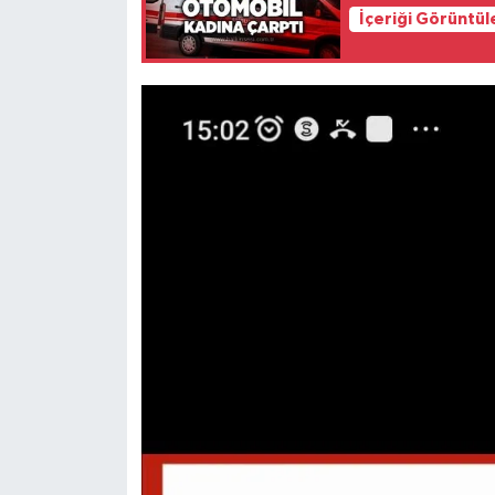
Röportaj
İçeriği Görüntül
Sağlık
SİYASET
Spor
Ulusal
Yaşam