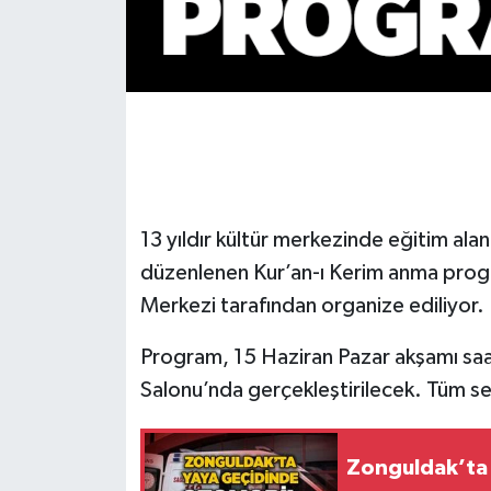
Gökçebey
GÜNDEM
İş ilanı
Kilimli
13 yıldır kültür merkezinde eğitim alan
düzenlenen Kur’an-ı Kerim anma progr
Kültür - Sanat
Merkezi tarafından organize ediliyor.
MAGAZİN
Program, 15 Haziran Pazar akşamı sa
Politika
Salonu’nda gerçekleştirilecek. Tüm sev
Resmi İlan
Zonguldak’ta 