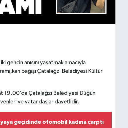
 iki gencin anısını yaşatmak amacıyla
amı,kan bağışı Çatalağzı Belediyesi Kültür
at 19.00’da Çatalağzı Belediyesi Düğün
enleri ve vatandaşlar davetlidir.
yaya geçidinde otomobil kadına çarptı