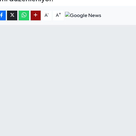
-
+
A
A