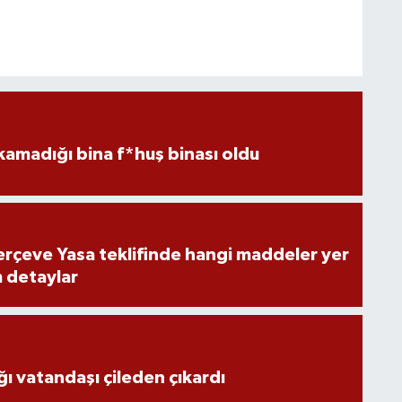
kamadığı bina f*huş binası oldu
rçeve Yasa teklifinde hangi maddeler yer
m detaylar
ğı vatandaşı çileden çıkardı