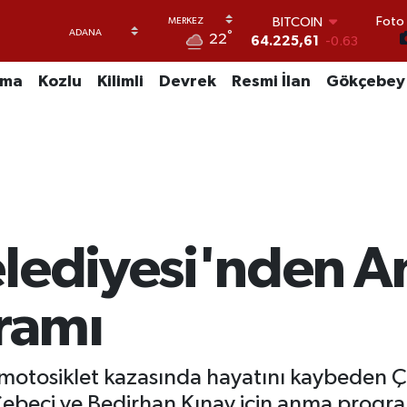
Foto 
DOLAR
°
22
47,7143
0.16
EURO
55,0317
-0.02
uma
Kozlu
Kilimli
Devrek
Resmi İlan
Gökçebey
STERLİN
64,2463
0.07
GRAM ALTIN
6574.81
1.44
BİST100
13.799
70
BITCOIN
64.225,61
-0.63
elediyesi'nden 
ramı
motosiklet kazasında hayatını kaybeden Ç
Cebeci ve Bedirhan Kınay için anma progra