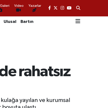
Galeri
Video
Yazarlar
Ulusal
Bartın
de rahatsız
 kulağa yayılan ve kurumsal
 boyuta ulaştı.