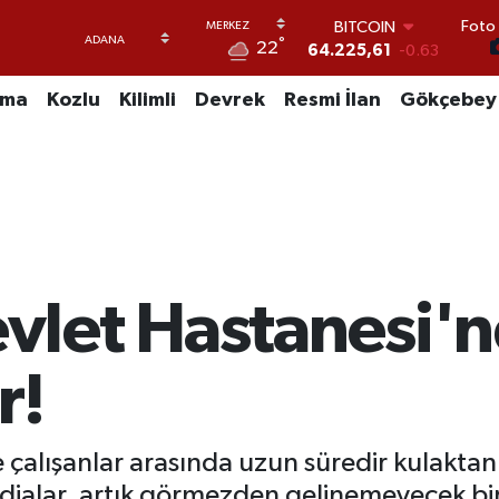
Foto 
DOLAR
°
22
47,7143
0.16
EURO
55,0317
-0.02
uma
Kozlu
Kilimli
Devrek
Resmi İlan
Gökçebey
STERLİN
64,2463
0.07
GRAM ALTIN
6510.40
0.45
BİST100
13.799
70
BITCOIN
64.225,61
-0.63
let Hastanesi'n
r!
alışanlar arasında uzun süredir kulaktan
ddialar, artık görmezden gelinemeyecek bir