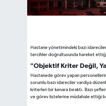
Gökçebey
GÜNDEM
İş ilanı
Hastane yönetimindeki bazı idarecilerin,
Kilimli
tercihler doğrultusunda hareket ettiği 
Kültür - Sanat
"Objektif Kriter Değil, Yak
MAGAZİN
Hastanede görev yapan personellerin 
sorumlu bazı idareciler vardiya düzen
Politika
kriterleri bir kenara bıraktı. Bazı şefleri
Resmi İlan
ve görev listelerine müdahale ettiği bel