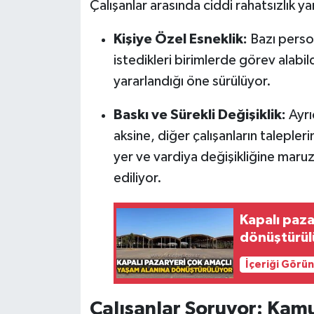
Röportaj
Çalışanlar arasında ciddi rahatsızlık ya
Kişiye Özel Esneklik:
Bazı person
Sağlık
istedikleri birimlerde görev alabi
SİYASET
yararlandığı öne sürülüyor.
Spor
Baskı ve Sürekli Değişiklik:
Ayrı
aksine, diğer çalışanların talepleri
Ulusal
yer ve vardiya değişikliğine maruz 
ediliyor.
Yaşam
Kapalı paza
dönüştürül
İçeriği Görü
Çalışanlar Soruyor: Kam