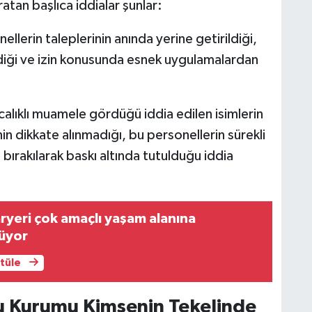
ratan başlıca iddialar şunlar:
ellerin taleplerinin anında yerine getirildiği,
ldiği ve izin konusunda esnek uygulamalardan
calıklı muamele gördüğü iddia edilen isimlerin
nin dikkate alınmadığı, bu personellerin sürekli
bırakılarak baskı altında tutulduğu iddia
ryeri çok amaçlı yaşam alanına
üyor
ntüle
u Kurumu Kimsenin Tekelinde