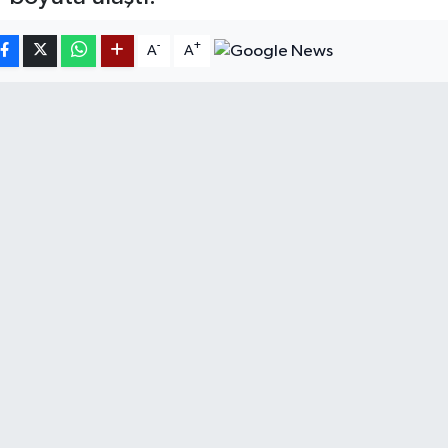
-
+
A
A