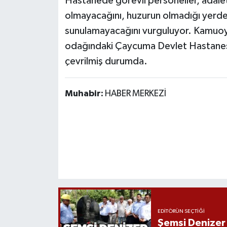
Hastanede görevli personeller, adale
olmayacağını, huzurun olmadığı yerde i
sunulamayacağını vurguluyor. Kamuoyun
odağındaki Çaycuma Devlet Hastanesi
çevrilmiş durumda.
Muhabir:
HABER MERKEZİ
EDITÖRÜN SEÇTIĞI
Şemsi Denizer 