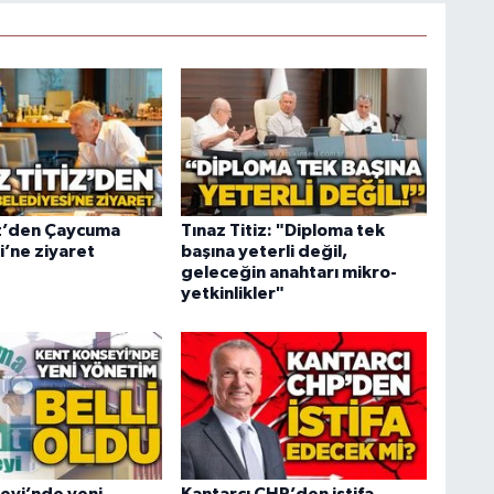
iz’den Çaycuma
Tınaz Titiz: "Diploma tek
i’ne ziyaret
başına yeterli değil,
geleceğin anahtarı mikro-
yetkinlikler"