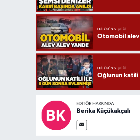
EDITÖRÜN SEÇTIĞI
Otomobil alev 
EDITÖRÜN SEÇTIĞI
Oğlunun katili 
EDITÖR HAKKINDA
Berika Küçükakçalı