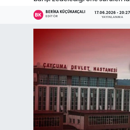
Devrek
BERIKA KÜÇÜKAKÇALI
17.06.2026 - 20:2
EDITÖR
YAYINLANMA
Bolu
ÇEVRE
BİLİM VE TEKNOLOJİ
DUNYA
Düzce
Eğitim
Ekonomi
Genel