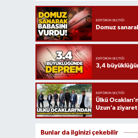
EDITÖRÜN SEÇTIĞI
Domuz sanarak
EDITÖRÜN SEÇTIĞI
3,4 büyüklüğ
EDITÖRÜN SEÇTIĞI
Ülkü Ocakları’
Uzun’a ziyaret
Bunlar da ilginizi çekebilir