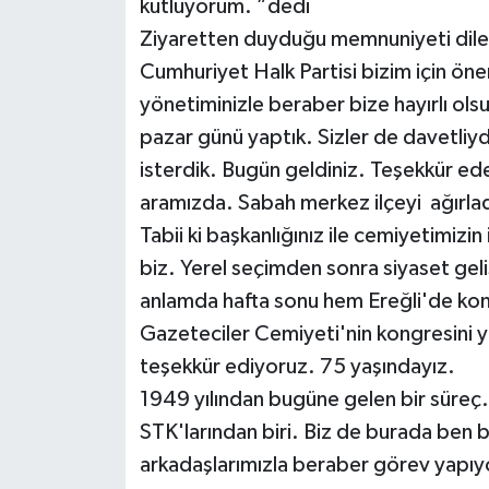
kutluyorum. ”dedi
Röportaj
Ziyaretten duyduğu memnuniyeti dile 
Sağlık
Cumhuriyet Halk Partisi bizim için önem
yönetiminizle beraber bize hayırlı ols
SİYASET
pazar günü yaptık. Sizler de davetli
isterdik. Bugün geldiniz. Teşekkür e
Spor
aramızda. Sabah merkez ilçeyi ağırladı
Ulusal
Tabii ki başkanlığınız ile cemiyetimizin i
biz. Yerel seçimden sonra siyaset gel
Yaşam
anlamda hafta sonu hem Ereğli'de kon
Gazeteciler Cemiyeti'nin kongresini y
teşekkür ediyoruz. 75 yaşındayız.
1949 yılından bugüne gelen bir süreç.
STK'larından biri. Biz de burada ben 
arkadaşlarımızla beraber görev yapıyo