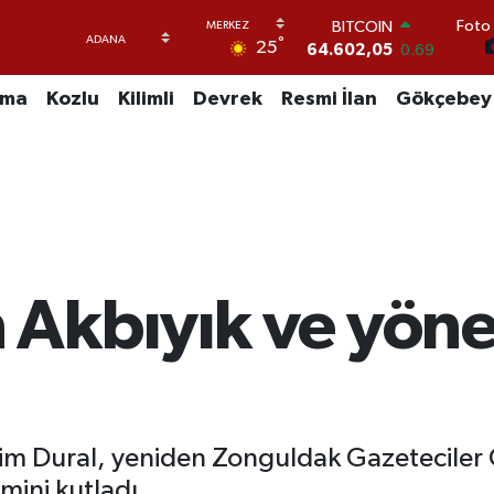
64.602,05
0.69
Foto 
DOLAR
°
25
47,6006
0.06
EURO
uma
Kozlu
Kilimli
Devrek
Resmi İlan
Gökçebey
55,0250
0.02
STERLİN
64,2398
0.2
GRAM ALTIN
6513.94
0.32
BİST100
13.768
48
 Akbıyık ve yöne
im Dural, yeniden Zonguldak Gazeteciler 
mini kutladı.