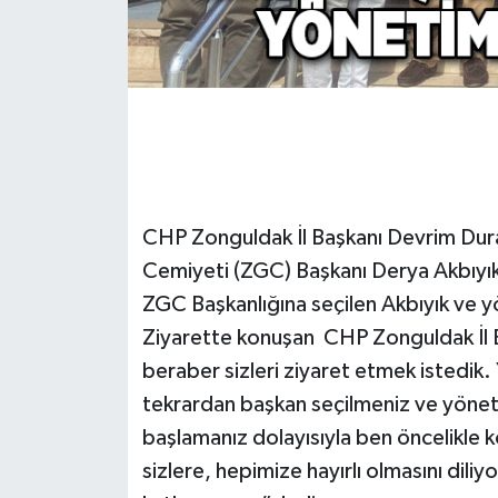
Gökçebey
GÜNDEM
İş ilanı
Kilimli
CHP Zonguldak İl Başkanı Devrim Dura
Cemiyeti (ZGC) Başkanı Derya Akbıyık’
Kültür - Sanat
ZGC Başkanlığına seçilen Akbıyık ve y
MAGAZİN
Ziyarette konuşan CHP Zonguldak İl B
beraber sizleri ziyaret etmek istedi
Politika
tekrardan başkan seçilmeniz ve yönet
başlamanız dolayısıyla ben öncelikle 
Resmi İlan
sizlere, hepimize hayırlı olmasını dil