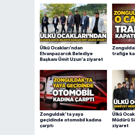
Ülkü Ocakları’ndan
Zongulda
Elvanpazarcık Belediye
trafiğe ka
Başkanı Ümit Uzun’a ziyaret
Zonguldak’ta yaya
Ülkü Ocak
geçidinde otomobil kadına
Müdürü Si
çarptı
ziyaret