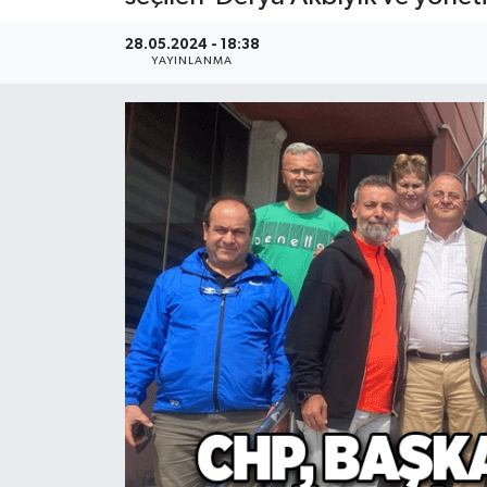
Devrek
28.05.2024 - 18:38
YAYINLANMA
Bolu
ÇEVRE
BİLİM VE TEKNOLOJİ
DUNYA
Düzce
Eğitim
Ekonomi
Genel