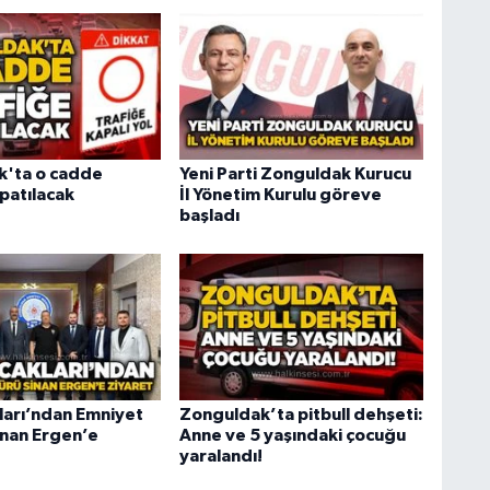
k'ta o cadde
Yeni Parti Zonguldak Kurucu
patılacak
İl Yönetim Kurulu göreve
başladı
ları’ndan Emniyet
Zonguldak’ta pitbull dehşeti:
nan Ergen’e
Anne ve 5 yaşındaki çocuğu
yaralandı!