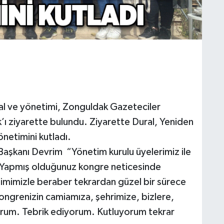
l ve yönetimi, Zonguldak Gazeteciler
ı ziyarette bulundu. Ziyarette Dural, Yeniden
önetimini kutladı.
aşkanı Devrim “Yönetim kurulu üyelerimiz ile
k. Yapmış olduğunuz kongre neticesinde
imimizle beraber tekrardan güzel bir sürece
kongrenizin camiamıza, şehrimize, bizlere,
iyorum. Tebrik ediyorum. Kutluyorum tekrar