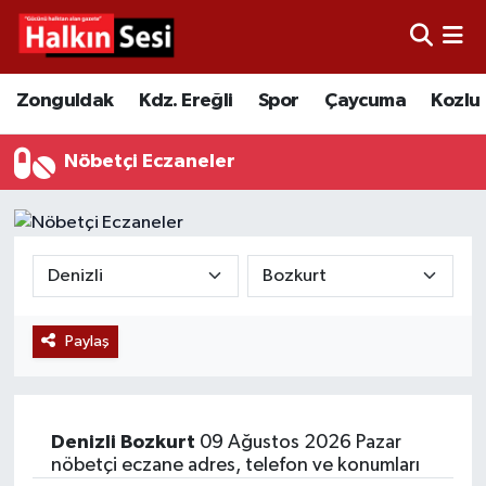
Foto Galeri
Zonguldak
Merkez Nöbetçi Eczaneler
Zonguldak
Kdz. Ereğli
Spor
Çaycuma
Kozlu
Video
Çaycuma
Merkez Hava Durumu
Nöbetçi Eczaneler
Yazarlar
KDZ. Ereğli
Merkez Trafik Yoğunluk Haritası
Kozlu
Süper Lig Puan Durumu ve Fikstür
Alaplı
Tüm Manşetler
Paylaş
Asayiş
Son Dakika Haberleri
Bartın
Haber Arşivi
Denizli
Bozkurt
09 Ağustos 2026 Pazar
nöbetçi eczane adres, telefon ve konumları
Karabük