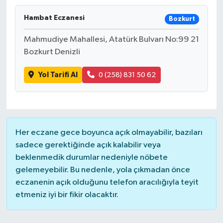
Devrek
Hambat Eczanesi
Bozkurt
Mahmudiye Mahallesi, Atatürk Bulvarı No:99 21
Bolu
Bozkurt Denizli
ÇEVRE
Yol Tarifi Al
0 (258) 831 50 62
BİLİM VE TEKNOLOJİ
DUNYA
Her eczane gece boyunca açık olmayabilir, bazıları
Düzce
sadece gerektiğinde açık kalabilir veya
beklenmedik durumlar nedeniyle nöbete
gelemeyebilir. Bu nedenle, yola çıkmadan önce
Eğitim
eczanenin açık olduğunu telefon aracılığıyla teyit
etmeniz iyi bir fikir olacaktır.
Ekonomi
Genel