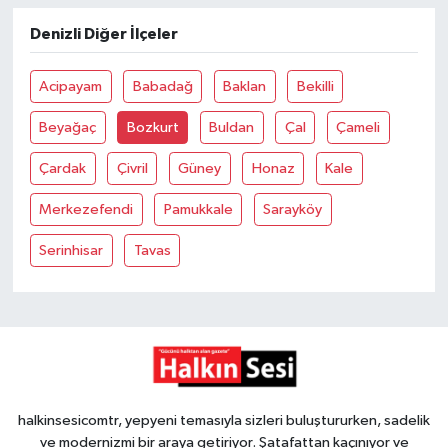
Denizli Diğer İlçeler
Gökçebey
Acipayam
Babadağ
Baklan
Bekilli
GÜNDEM
Beyağaç
Bozkurt
Buldan
Çal
Çameli
İş ilanı
Çardak
Çivril
Güney
Honaz
Kale
Kilimli
Merkezefendi
Pamukkale
Sarayköy
Kültür - Sanat
Serinhisar
Tavas
MAGAZİN
Politika
Resmi İlan
halkinsesicomtr, yepyeni temasıyla sizleri buluştururken, sadelik
ve modernizmi bir araya getiriyor. Şatafattan kaçınıyor ve