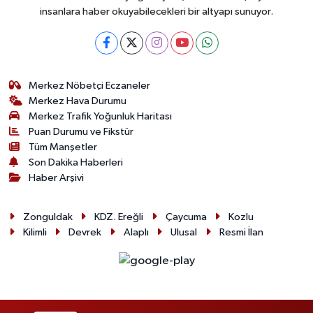
Röportaj
insanlara haber okuyabilecekleri bir altyapı sunuyor.
Sağlık
SİYASET
Merkez Nöbetçi Eczaneler
Merkez Hava Durumu
Spor
Merkez Trafik Yoğunluk Haritası
Puan Durumu ve Fikstür
Ulusal
Tüm Manşetler
Son Dakika Haberleri
Haber Arşivi
Yaşam
Zonguldak
KDZ. Ereğli
Çaycuma
Kozlu
Kilimli
Devrek
Alaplı
Ulusal
Resmi İlan