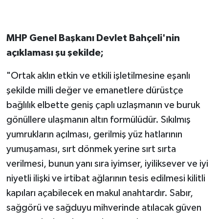
Gökçebey
MHP Genel Başkanı Devlet Bahçeli'nin
GÜNDEM
açıklaması şu şekilde;
İş ilanı
"Ortak aklın etkin ve etkili işletilmesine eşanlı
şekilde milli değer ve emanetlere dürüstçe
Kilimli
bağlılık elbette geniş çaplı uzlaşmanın ve buruk
gönüllere ulaşmanın altın formülüdür. Sıkılmış
Kültür - Sanat
yumrukların açılması, gerilmiş yüz hatlarının
MAGAZİN
yumuşaması, sırt dönmek yerine sırt sırta
verilmesi, bunun yanı sıra iyimser, iyiliksever ve iyi
Politika
niyetli ilişki ve irtibat ağlarının tesis edilmesi kilitli
kapıları açabilecek en makul anahtardır. Sabır,
Resmi İlan
sağgörü ve sağduyu mihverinde atılacak güven