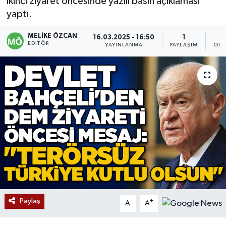
ikinci ziyaret öncesinde yazılı basın açıklaması
yaptı.
Devrek
MELIKE ÖZCAN
16.03.2025 - 16:50
1
Bolu
EDITÖR
YAYINLANMA
PAYLAŞIM
OKU
ÇEVRE
BİLİM VE TEKNOLOJİ
DUNYA
Düzce
Eğitim
Ekonomi
Paylaş
-
+
A
A
Genel