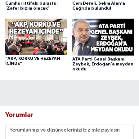
Cumhur ittifakı buluştu:
Cem Dereli, Selim Alan’a
‘Zafer bizim olacak’
Çağrıda bulundu!
“AKP, KORKU VE HEZEYAN
ATA Parti Genel Başkanı
İÇİNDE”
Zeybek, Erdoğan’a meydan
okudu
Yorumlar