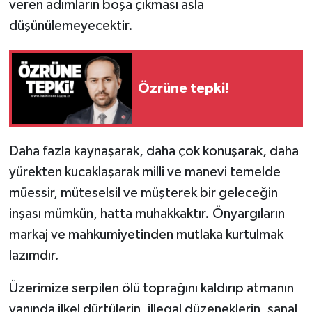
veren adımların boşa çıkması asla
Röportaj
düşünülemeyecektir.
Sağlık
SİYASET
Özrüne tepki!
Spor
Ulusal
Daha fazla kaynaşarak, daha çok konuşarak, daha
yürekten kucaklaşarak milli ve manevi temelde
Yaşam
müessir, müteselsil ve müşterek bir geleceğin
inşası mümkün, hatta muhakkaktır. Önyargıların
markaj ve mahkumiyetinden mutlaka kurtulmak
lazımdır.
Üzerimize serpilen ölü toprağını kaldırıp atmanın
yanında ilkel dürtülerin, illegal düzeneklerin, sanal