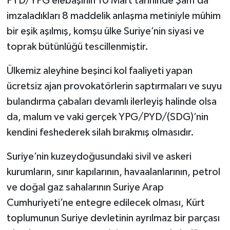
PYD/YPG elebaşının 10 Mart tarihinde Şam’da
imzaladıkları 8 maddelik anlaşma metiniyle mühim
bir eşik aşılmış, komşu ülke Suriye’nin siyasi ve
toprak bütünlüğü tescillenmiştir.
Ülkemiz aleyhine beşinci kol faaliyeti yapan
ücretsiz ajan provokatörlerin saptırmaları ve suyu
bulandırma çabaları devamlı ilerleyiş halinde olsa
da, malum ve vaki gerçek YPG/PYD/(SDG)’nin
kendini feshederek silah bırakmış olmasıdır.
Suriye’nin kuzeydoğusundaki sivil ve askeri
kurumların, sınır kapılarının, havaalanlarının, petrol
ve doğal gaz sahalarının Suriye Arap
Cumhuriyeti’ne entegre edilecek olması, Kürt
toplumunun Suriye devletinin ayrılmaz bir parçası