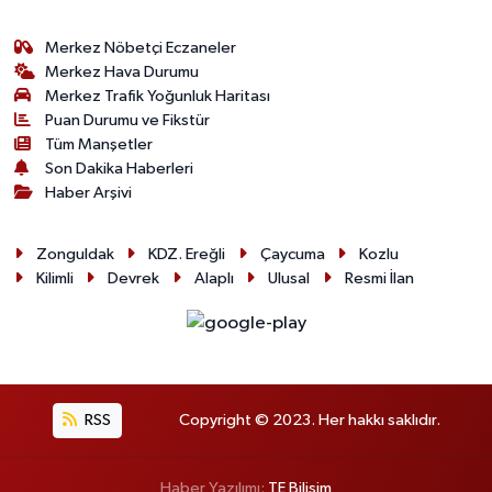
Merkez Nöbetçi Eczaneler
Merkez Hava Durumu
Merkez Trafik Yoğunluk Haritası
Puan Durumu ve Fikstür
Tüm Manşetler
Son Dakika Haberleri
Haber Arşivi
Zonguldak
KDZ. Ereğli
Çaycuma
Kozlu
Kilimli
Devrek
Alaplı
Ulusal
Resmi İlan
RSS
Copyright © 2023. Her hakkı saklıdır.
Haber Yazılımı:
TE Bilişim