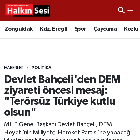
Foto Galeri
Zonguldak
Merkez Nöbetçi Eczaneler
Zonguldak
Kdz. Ereğli
Spor
Çaycuma
Kozlu
Video
Çaycuma
Merkez Hava Durumu
Yazarlar
KDZ. Ereğli
Merkez Trafik Yoğunluk Haritası
HABERLER
POLITIKA
Kozlu
Süper Lig Puan Durumu ve Fikstür
Devlet Bahçeli'den DEM
Alaplı
Tüm Manşetler
ziyareti öncesi mesaj:
"Terörsüz Türkiye kutlu
Asayiş
Son Dakika Haberleri
olsun"
Bartın
Haber Arşivi
MHP Genel Başkanı Devlet Bahçeli, DEM
Heyeti’nin Milliyetçi Hareket Partisi’ne yapacağı
Karabük