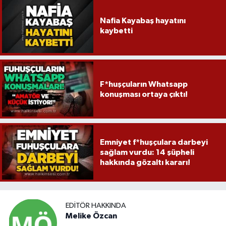
Nafia Kayabaş hayatını
kaybetti
F*huşçuların Whatsapp
konuşması ortaya çıktı!
Emniyet f*huşçulara darbeyi
sağlam vurdu: 14 şüpheli
hakkında gözaltı kararı!
EDITÖR HAKKINDA
Melike Özcan