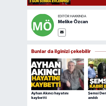
EDITÖR HAKKINDA
Melike Özcan
Bunlar da ilginizi çekebilir
Ayhan Akıncı hayatını
Şemsi Den
kaybetti
anıldı