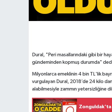
Gökçebey
GÜNDEM
İş ilanı
Kilimli
Dural, "Peri masallarındaki gibi bir hay
gündeminden kopmuş durumda" ded
Kültür - Sanat
Milyonlarca emeklinin 4 bin TL'lik bayr
MAGAZİN
vurgulayan Dural, 2018’de 24 kilo dan
Politika
alabilmesiyle zammın yetersizliğine di
Resmi İlan
Zonguldak'ta 