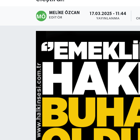
Devrek
MELIKE ÖZCAN
17.03.2025 - 11:44
EDITÖR
YAYINLANMA
O
Bolu
ÇEVRE
BİLİM VE TEKNOLOJİ
DUNYA
Düzce
Eğitim
Ekonomi
Genel