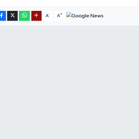
-
+
A
A