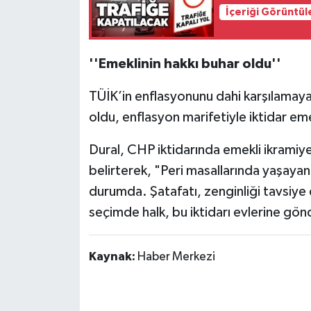
Röportaj
İçeriği Görüntül
Sağlık
''Emeklinin hakkı buhar oldu''
SİYASET
TÜİK’in enflasyonunu dahi karşılamayan
Spor
oldu, enflasyon marifetiyle iktidar eme
Ulusal
Dural, CHP iktidarında emekli ikramiye
belirterek, "Peri masallarında yaşaya
Yaşam
durumda. Şatafatı, zenginliği tavsiye 
seçimde halk, bu iktidarı evlerine gön
Kaynak:
Haber Merkezi