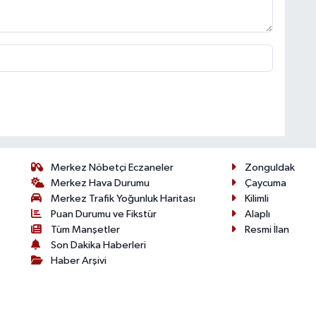
Merkez Nöbetçi Eczaneler
Zonguldak
Merkez Hava Durumu
Çaycuma
Merkez Trafik Yoğunluk Haritası
Kilimli
Puan Durumu ve Fikstür
Alaplı
Tüm Manşetler
Resmi İlan
Son Dakika Haberleri
Haber Arşivi