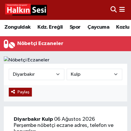
Foto Galeri
Zonguldak
Merkez Nöbetçi Eczaneler
Zonguldak
Kdz. Ereğli
Spor
Çaycuma
Kozlu
Video
Çaycuma
Merkez Hava Durumu
Nöbetçi Eczaneler
Yazarlar
KDZ. Ereğli
Merkez Trafik Yoğunluk Haritası
Kozlu
Süper Lig Puan Durumu ve Fikstür
Alaplı
Tüm Manşetler
Paylaş
Asayiş
Son Dakika Haberleri
Bartın
Haber Arşivi
Diyarbakır
Kulp
06 Ağustos 2026
Perşembe nöbetçi eczane adres, telefon ve
Karabük