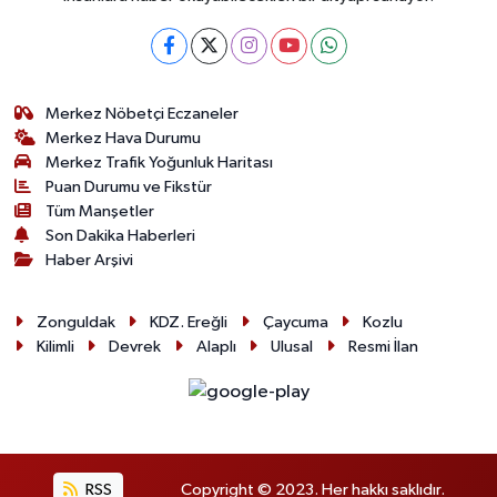
Röportaj
Sağlık
Merkez Nöbetçi Eczaneler
SİYASET
Merkez Hava Durumu
Merkez Trafik Yoğunluk Haritası
Spor
Puan Durumu ve Fikstür
Tüm Manşetler
Ulusal
Son Dakika Haberleri
Haber Arşivi
Yaşam
Zonguldak
KDZ. Ereğli
Çaycuma
Kozlu
Kilimli
Devrek
Alaplı
Ulusal
Resmi İlan
RSS
Copyright © 2023. Her hakkı saklıdır.