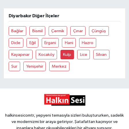
Gökçebey
Diyarbakır Diğer İlçeler
GÜNDEM
Bağlar
Bismil
Çermik
Çınar
Çüngüş
İş ilanı
Dicle
Eğil
Ergani
Hani
Hazro
Kayapınar
Kocaköy
Kulp
Lice
Silvan
Kilimli
Sur
Yenişehir
Merkez
Kültür - Sanat
MAGAZİN
Politika
halkinsesicomtr, yepyeni temasıyla sizleri buluştururken, sadelik
Resmi İlan
ve modernizmi bir araya getiriyor. Şatafattan kaçınıyor ve
insanlara haber okuyabilecekleri bir altyapı sunuyor.