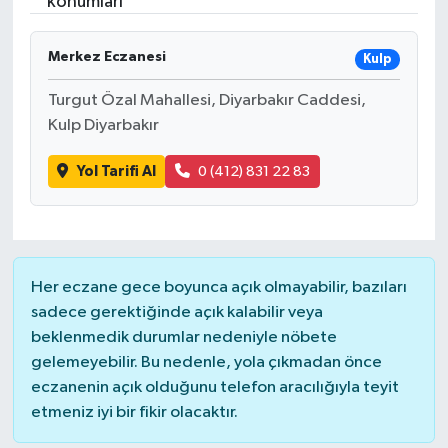
konumları
Devrek
Merkez Eczanesi
Kulp
Bolu
Turgut Özal Mahallesi, Diyarbakır Caddesi,
Kulp Diyarbakır
ÇEVRE
Yol Tarifi Al
0 (412) 831 22 83
BİLİM VE TEKNOLOJİ
DUNYA
Her eczane gece boyunca açık olmayabilir, bazıları
Düzce
sadece gerektiğinde açık kalabilir veya
beklenmedik durumlar nedeniyle nöbete
Eğitim
gelemeyebilir. Bu nedenle, yola çıkmadan önce
eczanenin açık olduğunu telefon aracılığıyla teyit
Ekonomi
etmeniz iyi bir fikir olacaktır.
Genel