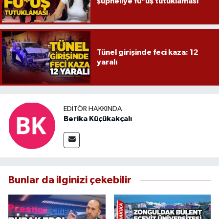
şüpheliye fu*uş tutuklaması
Tünel girişinde feci kaza: 12
yaralı
EDITÖR HAKKINDA
Berika Küçükakçalı
Bunlar da ilginizi çekebilir