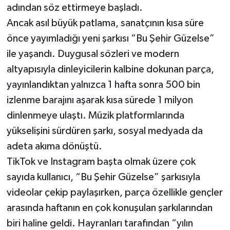
Röportaj
adından söz ettirmeye başladı.
Ancak asıl büyük patlama, sanatçının kısa süre
Sağlık
önce yayımladığı yeni şarkısı “Bu Şehir Güzelse”
ile yaşandı. Duygusal sözleri ve modern
SİYASET
altyapısıyla dinleyicilerin kalbine dokunan parça,
Spor
yayınlandıktan yalnızca 1 hafta sonra 500 bin
izlenme barajını aşarak kısa sürede 1 milyon
Ulusal
dinlenmeye ulaştı. Müzik platformlarında
yükselişini sürdüren şarkı, sosyal medyada da
Yaşam
adeta akıma dönüştü.
TikTok ve Instagram başta olmak üzere çok
sayıda kullanıcı, “Bu Şehir Güzelse” şarkısıyla
videolar çekip paylaşırken, parça özellikle gençler
arasında haftanın en çok konuşulan şarkılarından
biri haline geldi. Hayranları tarafından “yılın