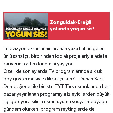
Gökçebey
Zonguldak-Ereğli
GÜNDEM
yolunda yoğun sis!
İş ilanı
Televizyon ekranlarının aranan yüzü haline gelen
Kilimli
ünlü sanatçı, birbirinden iddialı projeleriyle adeta
Kültür - Sanat
kariyerinin altın dönemini yaşıyor.
Özellikle son aylarda TV programlarında sık sık
MAGAZİN
boy göstermesiyle dikkat çeken C. Duhan Kart,
Demet Şener ile birlikte TYT Türk ekranlarında her
Politika
pazar yayınlanan programıyla izleyicilerden büyük
ilgi görüyor. İkilinin ekran uyumu sosyal medyada
Resmi İlan
gündem olurken, program reytinglerde de