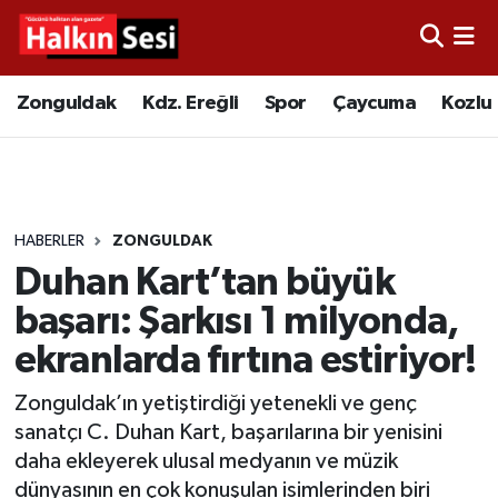
Foto Galeri
Zonguldak
Merkez Nöbetçi Eczaneler
Zonguldak
Kdz. Ereğli
Spor
Çaycuma
Kozlu
Video
Çaycuma
Merkez Hava Durumu
Yazarlar
KDZ. Ereğli
Merkez Trafik Yoğunluk Haritası
HABERLER
ZONGULDAK
Kozlu
Süper Lig Puan Durumu ve Fikstür
Duhan Kart’tan büyük
Alaplı
Tüm Manşetler
başarı: Şarkısı 1 milyonda,
ekranlarda fırtına estiriyor!
Asayiş
Son Dakika Haberleri
Zonguldak’ın yetiştirdiği yetenekli ve genç
Bartın
Haber Arşivi
sanatçı C. Duhan Kart, başarılarına bir yenisini
daha ekleyerek ulusal medyanın ve müzik
Karabük
dünyasının en çok konuşulan isimlerinden biri