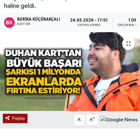
haline geldi.
Devrek
BERIKA KÜÇÜKAKÇALI
24.05.2026 - 17:01
1 DK
EDITÖR
YAYINLANMA
OKUNMA SÜ
Bolu
ÇEVRE
BİLİM VE TEKNOLOJİ
DUNYA
Düzce
Eğitim
Paylaş
-
+
A
A
Ekonomi
Genel