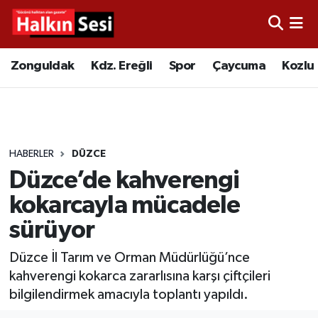
Foto Galeri
Zonguldak
Merkez Nöbetçi Eczaneler
Zonguldak
Kdz. Ereğli
Spor
Çaycuma
Kozlu
Video
Çaycuma
Merkez Hava Durumu
Yazarlar
KDZ. Ereğli
Merkez Trafik Yoğunluk Haritası
HABERLER
DÜZCE
Kozlu
Süper Lig Puan Durumu ve Fikstür
Düzce’de kahverengi
Alaplı
Tüm Manşetler
kokarcayla mücadele
sürüyor
Asayiş
Son Dakika Haberleri
Düzce İl Tarım ve Orman Müdürlüğü’nce
Bartın
Haber Arşivi
kahverengi kokarca zararlısına karşı çiftçileri
bilgilendirmek amacıyla toplantı yapıldı.
Karabük