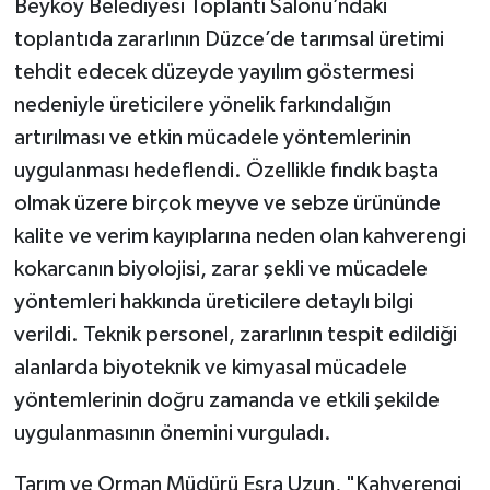
Beyköy Belediyesi Toplantı Salonu’ndaki
toplantıda zararlının Düzce’de tarımsal üretimi
Gökçebey
tehdit edecek düzeyde yayılım göstermesi
nedeniyle üreticilere yönelik farkındalığın
GÜNDEM
artırılması ve etkin mücadele yöntemlerinin
İş ilanı
uygulanması hedeflendi. Özellikle fındık başta
olmak üzere birçok meyve ve sebze ürününde
Kilimli
kalite ve verim kayıplarına neden olan kahverengi
kokarcanın biyolojisi, zarar şekli ve mücadele
Kültür - Sanat
yöntemleri hakkında üreticilere detaylı bilgi
MAGAZİN
verildi. Teknik personel, zararlının tespit edildiği
alanlarda biyoteknik ve kimyasal mücadele
Politika
yöntemlerinin doğru zamanda ve etkili şekilde
uygulanmasının önemini vurguladı.
Resmi İlan
Tarım ve Orman Müdürü Esra Uzun, "Kahverengi