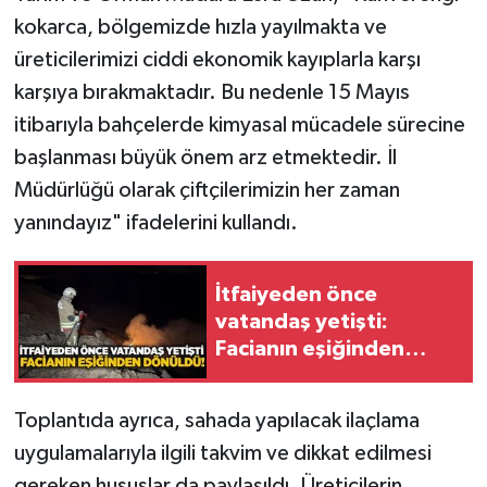
Röportaj
kokarca, bölgemizde hızla yayılmakta ve
üreticilerimizi ciddi ekonomik kayıplarla karşı
Sağlık
karşıya bırakmaktadır. Bu nedenle 15 Mayıs
SİYASET
itibarıyla bahçelerde kimyasal mücadele sürecine
başlanması büyük önem arz etmektedir. İl
Spor
Müdürlüğü olarak çiftçilerimizin her zaman
yanındayız" ifadelerini kullandı.
Ulusal
Yaşam
İtfaiyeden önce
vatandaş yetişti:
Facianın eşiğinden
dönüldü!
Toplantıda ayrıca, sahada yapılacak ilaçlama
uygulamalarıyla ilgili takvim ve dikkat edilmesi
gereken hususlar da paylaşıldı. Üreticilerin