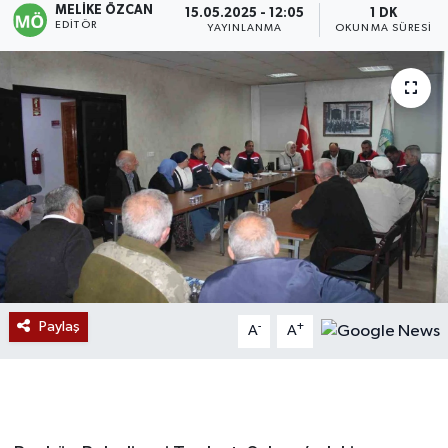
MELIKE ÖZCAN
15.05.2025 - 12:05
1 DK
EDITÖR
YAYINLANMA
OKUNMA SÜRESI
Devrek
Bolu
ÇEVRE
BİLİM VE TEKNOLOJİ
DUNYA
Düzce
Paylaş
-
+
A
A
Eğitim
Ekonomi
Genel