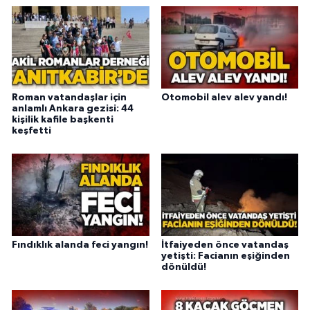
Roman vatandaşlar için
Otomobil alev alev yandı!
anlamlı Ankara gezisi: 44
kişilik kafile başkenti
keşfetti
Fındıklık alanda feci yangın!
İtfaiyeden önce vatandaş
yetişti: Facianın eşiğinden
dönüldü!