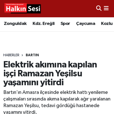
Foto Galeri
Zonguldak
Merkez Nöbetçi Eczaneler
Zonguldak
Kdz. Ereğli
Spor
Çaycuma
Kozlu
Video
Çaycuma
Merkez Hava Durumu
Yazarlar
KDZ. Ereğli
Merkez Trafik Yoğunluk Haritası
HABERLER
BARTIN
Kozlu
Süper Lig Puan Durumu ve Fikstür
Elektrik akımına kapılan
Alaplı
Tüm Manşetler
işçi Ramazan Yeşilsu
yaşamını yitirdi
Asayiş
Son Dakika Haberleri
Bartın’ın Amasra ilçesinde elektrik hattı yenileme
Bartın
Haber Arşivi
çalışmaları sırasında akıma kapılarak ağır yaralanan
Ramazan Yeşilsu, tedavi gördüğü hastanede
Karabük
yaşamını yitirdi.