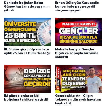
Denizde boğulan Batın
Erhan Güleryüz Kurucaşile
Güney hastanede yaşamını
konserinde peş peşe dil
yitirdi
sürçmesi yaşadı
İlk 5 bine giren öğrencilere
Mahalle karıştı: Gençler
aylık 25 bin TL burs desteği
bıçak ve sopayla birbirine
saldırdı
İki günde onlarca kişi
Genç balıkçı Anıl Çılgın
boğulma tehlikesi geçirdi!
tekneden düşerek hayatını
kaybetti!