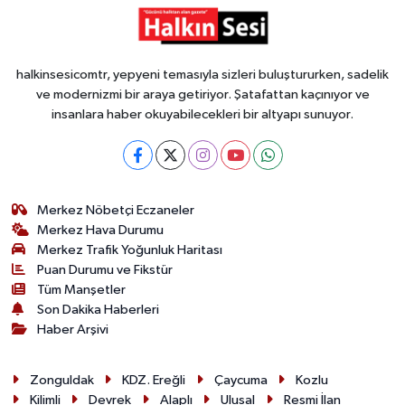
halkinsesicomtr, yepyeni temasıyla sizleri buluştururken, sadelik
ve modernizmi bir araya getiriyor. Şatafattan kaçınıyor ve
insanlara haber okuyabilecekleri bir altyapı sunuyor.
Merkez Nöbetçi Eczaneler
Merkez Hava Durumu
Merkez Trafik Yoğunluk Haritası
Puan Durumu ve Fikstür
Tüm Manşetler
Son Dakika Haberleri
Haber Arşivi
Zonguldak
KDZ. Ereğli
Çaycuma
Kozlu
Kilimli
Devrek
Alaplı
Ulusal
Resmi İlan