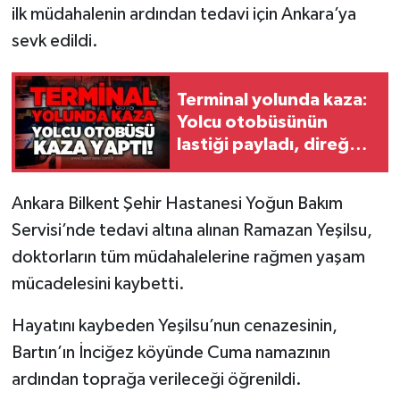
Röportaj
ilk müdahalenin ardından tedavi için Ankara’ya
sevk edildi.
Sağlık
SİYASET
Terminal yolunda kaza:
Yolcu otobüsünün
Spor
lastiği payladı, direğe
çarptı
Ulusal
Ankara Bilkent Şehir Hastanesi Yoğun Bakım
Servisi’nde tedavi altına alınan Ramazan Yeşilsu,
Yaşam
doktorların tüm müdahalelerine rağmen yaşam
mücadelesini kaybetti.
Hayatını kaybeden Yeşilsu’nun cenazesinin,
Bartın’ın İnciğez köyünde Cuma namazının
ardından toprağa verileceği öğrenildi.