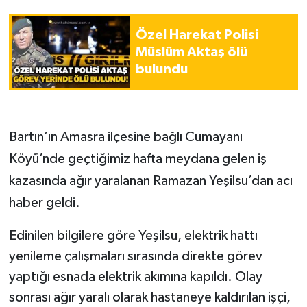
Gökçebey
Özel Harekat Polisi
Müslüm Aktaş ölü
GÜNDEM
bulundu
İş ilanı
Bartın’ın Amasra ilçesine bağlı Cumayanı
Kilimli
Köyü’nde geçtiğimiz hafta meydana gelen iş
Kültür - Sanat
kazasında ağır yaralanan Ramazan Yeşilsu’dan acı
haber geldi.
MAGAZİN
Edinilen bilgilere göre Yeşilsu, elektrik hattı
Politika
yenileme çalışmaları sırasında direkte görev
yaptığı esnada elektrik akımına kapıldı. Olay
Resmi İlan
sonrası ağır yaralı olarak hastaneye kaldırılan işçi,