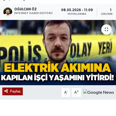
Devrek
OĞULCAN ÖZ
08.05.2026 - 11:09
1 D
İNTERNET HABER EDITÖRÜ
YAYINLANMA
OKUNMA 
Bolu
ÇEVRE
BİLİM VE TEKNOLOJİ
DUNYA
Düzce
Eğitim
Paylaş
-
+
A
A
Ekonomi
Genel