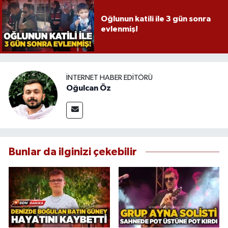
Oğlunun katili ile 3 gün sonra
evlenmiş!
İNTERNET HABER EDITÖRÜ
Oğulcan Öz
Bunlar da ilginizi çekebilir