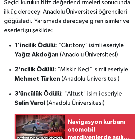
Seçici kurulun titiz değerlendirmeleri sonucunda
Röportaj
ilk üç dereceyi Anadolu Üniversitesi öğrencileri
Sağlık
göğüsledi. Yarışmada dereceye giren isimler ve
eserleri şu şekilde:
SİYASET
1’incilik Ödülü:
"Gluttony" isimli eseriyle
Spor
Yağız Akdoğan
(Anadolu Üniversitesi)
Ulusal
2’ncilik Ödülü:
"Miskin Keçi" isimli eseriyle
Mehmet Türken
(Anadolu Üniversitesi)
Yaşam
3’üncülük Ödülü:
"Altüst" isimli eseriyle
Selin Varol
(Anadolu Üniversitesi)
Navigasyon kurbanı
otomobil
merdivenlerde asılı