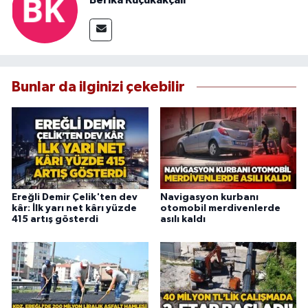
Berika Küçükakçalı
Bunlar da ilginizi çekebilir
Ereğli Demir Çelik'ten dev
Navigasyon kurbanı
kâr: İlk yarı net kârı yüzde
otomobil merdivenlerde
415 artış gösterdi
asılı kaldı