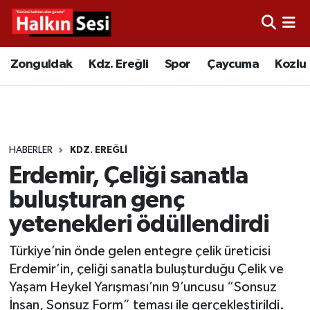
Foto Galeri
Zonguldak
Merkez Nöbetçi Eczaneler
Zonguldak
Kdz. Ereğli
Spor
Çaycuma
Kozlu
Video
Çaycuma
Merkez Hava Durumu
Yazarlar
KDZ. Ereğli
Merkez Trafik Yoğunluk Haritası
HABERLER
KDZ. EREĞLI
Kozlu
Süper Lig Puan Durumu ve Fikstür
Erdemir, Çeliği sanatla
Alaplı
Tüm Manşetler
buluşturan genç
yetenekleri ödüllendirdi
Asayiş
Son Dakika Haberleri
Türkiye’nin önde gelen entegre çelik üreticisi
Bartın
Haber Arşivi
Erdemir’in, çeliği sanatla buluşturduğu Çelik ve
Yaşam Heykel Yarışması’nın 9’uncusu “Sonsuz
Karabük
İnsan, Sonsuz Form” teması ile gerçekleştirildi.