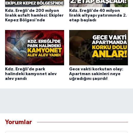
Kdz. Ereğli'de 200 milyon
Kdz. Ereğli’de 40 milyon
liralık asfalt hamlesi: Ekipler
liralık altyapı yatırımında 2.
Kepez Bölgesi'nde
etap başladı
Kdz. Ereğli’de park
Gece vakti korkutan olay:
halindeki kamyonet alev
Apartman sakinleri neye
alev yandı
uğradığını şaşırdı!
Yorumlar