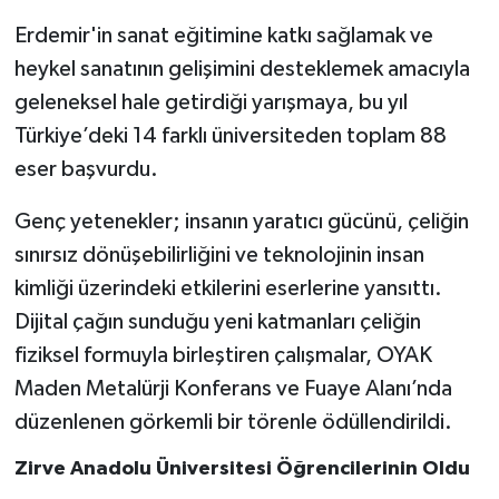
Erdemir'in sanat eğitimine katkı sağlamak ve
Gökçebey
heykel sanatının gelişimini desteklemek amacıyla
geleneksel hale getirdiği yarışmaya, bu yıl
GÜNDEM
Türkiye’deki 14 farklı üniversiteden toplam 88
İş ilanı
eser başvurdu.
Genç yetenekler; insanın yaratıcı gücünü, çeliğin
Kilimli
sınırsız dönüşebilirliğini ve teknolojinin insan
Kültür - Sanat
kimliği üzerindeki etkilerini eserlerine yansıttı.
Dijital çağın sunduğu yeni katmanları çeliğin
MAGAZİN
fiziksel formuyla birleştiren çalışmalar, OYAK
Maden Metalürji Konferans ve Fuaye Alanı’nda
Politika
düzenlenen görkemli bir törenle ödüllendirildi.
Resmi İlan
Zirve Anadolu Üniversitesi Öğrencilerinin Oldu