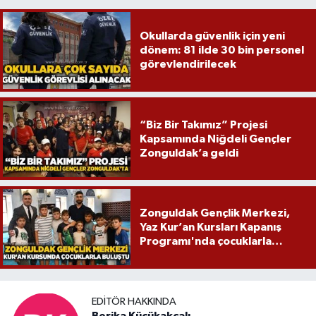
Okullarda güvenlik için yeni
dönem: 81 ilde 30 bin personel
görevlendirilecek
“Biz Bir Takımız” Projesi
Kapsamında Niğdeli Gençler
Zonguldak’a geldi
Zonguldak Gençlik Merkezi,
Yaz Kur’an Kursları Kapanış
Programı'nda çocuklarla
buluştu
EDITÖR HAKKINDA