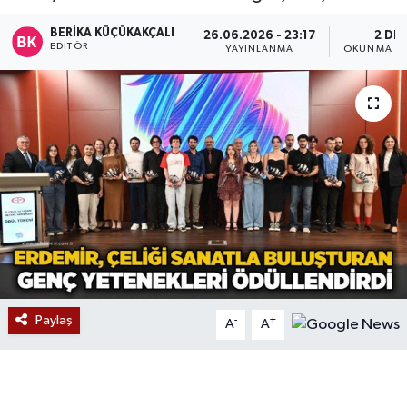
Devrek
BERIKA KÜÇÜKAKÇALI
26.06.2026 - 23:17
2 DK
EDITÖR
YAYINLANMA
OKUNMA SÜ
Bolu
ÇEVRE
BİLİM VE TEKNOLOJİ
DUNYA
Düzce
Eğitim
Paylaş
-
+
A
A
Ekonomi
Genel