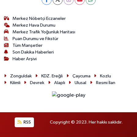
Merkez Nöbetçi Eczaneler
Merkez Hava Durumu
Merkez Trafik Yoğunluk Haritası
Puan Durumu ve Fikstür
Tüm Manşetler
Son Dakika Haberleri
Haber Arşivi
Zonguldak
KDZ. Ereğli
Çaycuma
Kozlu
Kilimli
Devrek
Alaplı
Ulusal
Resmi İlan
RSS
Copyright © 2023. Her hakkı saklıdır.