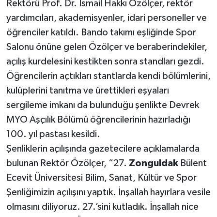
Rektörü Prof. Dr. İsmail Hakkı Özölçer, rektör
yardımcıları, akademisyenler, idari personeller ve
Gökçebey
öğrenciler katıldı. Bando takımı eşliğinde Spor
Salonu önüne gelen Özölçer ve beraberindekiler,
GÜNDEM
açılış kurdelesini kestikten sonra standları gezdi.
İş ilanı
Öğrencilerin açtıkları stantlarda kendi bölümlerini,
kulüplerini tanıtma ve ürettikleri eşyaları
Kilimli
sergileme imkanı da bulunduğu şenlikte Devrek
MYO Aşçılık Bölümü öğrencilerinin hazırladığı
Kültür - Sanat
100. yıl pastası kesildi.
MAGAZİN
Şenliklerin açılışında gazetecilere açıklamalarda
bulunan Rektör Özölçer, “27.
Zonguldak
Bülent
Politika
Ecevit Üniversitesi Bilim, Sanat, Kültür ve Spor
Şenliğimizin açılışını yaptık. İnşallah hayırlara vesile
Resmi İlan
olmasını diliyoruz. 27.’sini kutladık. İnşallah nice