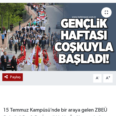
Devrek
Bolu
ÇEVRE
BİLİM VE TEKNOLOJİ
DUNYA
Düzce
Paylaş
-
+
A
A
Eğitim
Ekonomi
15 Temmuz Kampüsü’nde bir araya gelen ZBEÜ
Genel