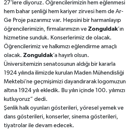
Röportaj
27’lere diyoruz. Öğrencilerimizin hem eğlenmesi
hem bahar şenliği hem kariyer zirvesi hem de Ar-
Sağlık
Ge Proje pazarımız var. Hepsini bir harmanlayıp
öğrencilerimizin, firmalarımızın ve
Zonguldak
’ın
SİYASET
hizmetine sunduk. Konserlerimiz de olacak.
Öğrencilerimiz ve halkımızı eğlendirme amaçlı
Spor
olacak.
Zonguldak
’a hayırlı olsun.
Ulusal
Üniversitemizin senatosunun aldığı bir kararla
1924 yılında ilimizde kurulan Maden Mühendisliği
Yaşam
Mektebi’ne geçmişimizi dayandırarak logomuzun
altına 1924 yılı ekledik. Bu yılın içinde 100. yılımızı
kutluyoruz” dedi.
Şenlik halk oyunları gösterileri, yöresel yemek ve
dans gösterileri, konserler, sinema gösterileri,
tiyatrolar ile devam edecek.