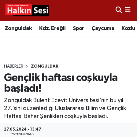
Foto Galeri
Zonguldak
Merkez Nöbetçi Eczaneler
Zonguldak
Kdz. Ereğli
Spor
Çaycuma
Kozlu
Video
Çaycuma
Merkez Hava Durumu
Yazarlar
KDZ. Ereğli
Merkez Trafik Yoğunluk Haritası
HABERLER
ZONGULDAK
Kozlu
Süper Lig Puan Durumu ve Fikstür
Gençlik haftası coşkuyla
Alaplı
Tüm Manşetler
başladı!
Zonguldak Bülent Ecevit Üniversitesi'nin bu yıl
Asayiş
Son Dakika Haberleri
27.’sini düzenlediği Uluslararası Bilim ve Gençlik
Haftası Bahar Şenlikleri coşkuyla başladı.
Bartın
Haber Arşivi
27.05.2024 - 13:47
Karabük
YAYINLANMA