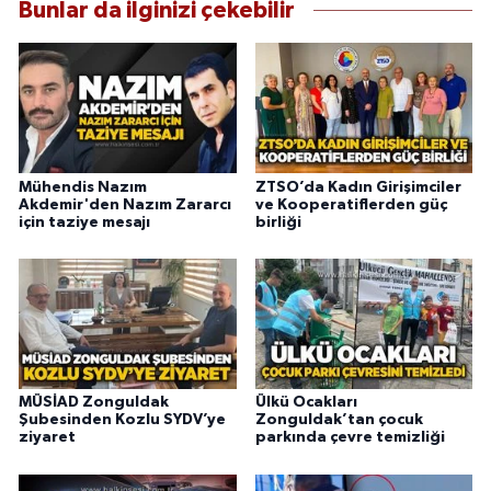
Bunlar da ilginizi çekebilir
Mühendis Nazım
ZTSO’da Kadın Girişimciler
Akdemir'den Nazım Zararcı
ve Kooperatiflerden güç
için taziye mesajı
birliği
MÜSİAD Zonguldak
Ülkü Ocakları
Şubesinden Kozlu SYDV’ye
Zonguldak’tan çocuk
ziyaret
parkında çevre temizliği