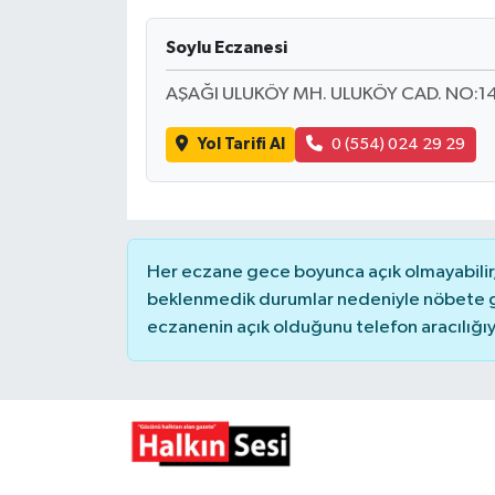
Devrek
Soylu Eczanesi
AŞAĞI ULUKÖY MH. ULUKÖY CAD. NO:14
Bolu
Yol Tarifi Al
0 (554) 024 29 29
ÇEVRE
BİLİM VE TEKNOLOJİ
DUNYA
Her eczane gece boyunca açık olmayabilir, 
beklenmedik durumlar nedeniyle nöbete g
Düzce
eczanenin açık olduğunu telefon aracılığıyla 
Eğitim
Ekonomi
Genel