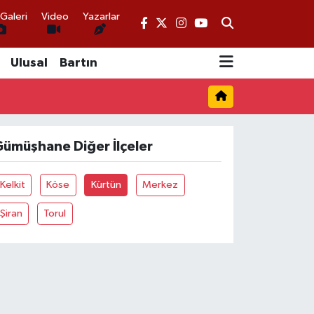
Galeri
Video
Yazarlar
Ulusal
Bartın
ümüşhane Diğer İlçeler
Kelkit
Köse
Kürtün
Merkez
Şiran
Torul