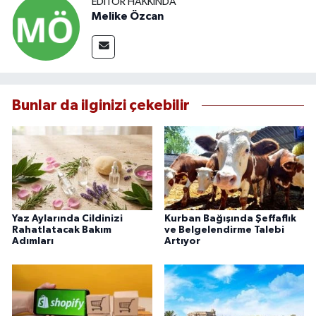
EDITÖR HAKKINDA
Melike Özcan
Bunlar da ilginizi çekebilir
Yaz Aylarında Cildinizi
Kurban Bağışında Şeffaflık
Rahatlatacak Bakım
ve Belgelendirme Talebi
Adımları
Artıyor