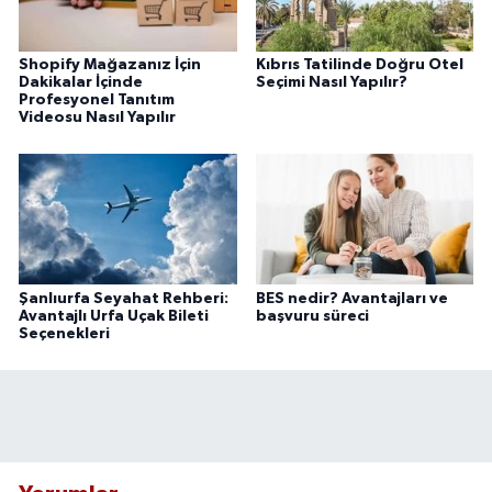
Shopify Mağazanız İçin
Kıbrıs Tatilinde Doğru Otel
Dakikalar İçinde
Seçimi Nasıl Yapılır?
Profesyonel Tanıtım
Videosu Nasıl Yapılır
Şanlıurfa Seyahat Rehberi:
BES nedir? Avantajları ve
Avantajlı Urfa Uçak Bileti
başvuru süreci
Seçenekleri