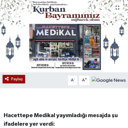
Devrek
Bolu
ÇEVRE
BİLİM VE TEKNOLOJİ
DUNYA
Paylaş
-
+
A
A
Düzce
Eğitim
Ekonomi
Hacettepe Medikal yayımladığı mesajda şu
ifadelere yer verdi:
Genel