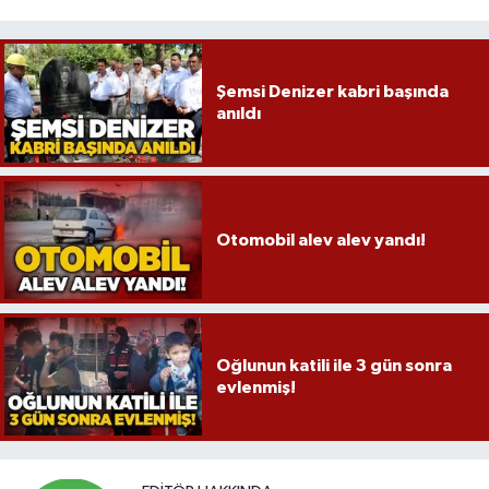
Röportaj
Sağlık
Şemsi Denizer kabri başında
anıldı
SİYASET
Spor
Ulusal
Otomobil alev alev yandı!
Yaşam
Oğlunun katili ile 3 gün sonra
evlenmiş!