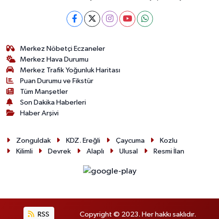
Merkez Nöbetçi Eczaneler
Merkez Hava Durumu
Merkez Trafik Yoğunluk Haritası
Puan Durumu ve Fikstür
Tüm Manşetler
Son Dakika Haberleri
Haber Arşivi
Zonguldak
KDZ. Ereğli
Çaycuma
Kozlu
Kilimli
Devrek
Alaplı
Ulusal
Resmi İlan
RSS
Copyright © 2023. Her hakkı saklıdır.