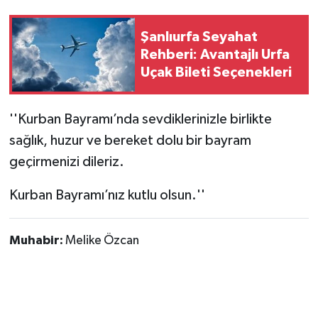
Gökçebey
Şanlıurfa Seyahat
Rehberi: Avantajlı Urfa
GÜNDEM
Uçak Bileti Seçenekleri
İş ilanı
''Kurban Bayramı’nda sevdiklerinizle birlikte
sağlık, huzur ve bereket dolu bir bayram
Kilimli
geçirmenizi dileriz.
Kültür - Sanat
Kurban Bayramı’nız kutlu olsun.''
MAGAZİN
Muhabir:
Melike Özcan
Politika
Resmi İlan