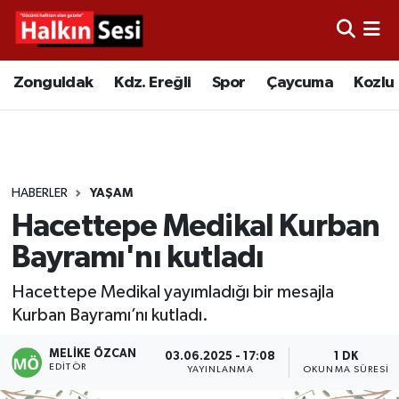
Foto Galeri
Zonguldak
Merkez Nöbetçi Eczaneler
Zonguldak
Kdz. Ereğli
Spor
Çaycuma
Kozlu
Video
Çaycuma
Merkez Hava Durumu
Yazarlar
KDZ. Ereğli
Merkez Trafik Yoğunluk Haritası
HABERLER
YAŞAM
Kozlu
Süper Lig Puan Durumu ve Fikstür
Hacettepe Medikal Kurban
Alaplı
Tüm Manşetler
Bayramı'nı kutladı
Hacettepe Medikal yayımladığı bir mesajla
Asayiş
Son Dakika Haberleri
Kurban Bayramı’nı kutladı.
Bartın
Haber Arşivi
MELIKE ÖZCAN
03.06.2025 - 17:08
1 DK
EDITÖR
YAYINLANMA
OKUNMA SÜRESI
Karabük