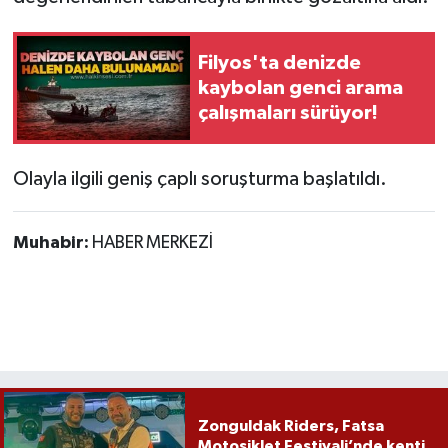
Filyos'ta denizde
kaybolan genci arama
çalışmaları sürüyor!
Olayla ilgili geniş çaplı soruşturma başlatıldı.
Muhabir:
HABER MERKEZİ
Zonguldak Riders, Fatsa
Motosiklet Festivali’nde kenti