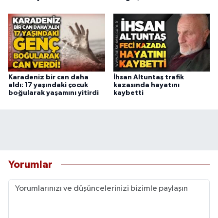
Karadeniz bir can daha
İhsan Altuntaş trafik
aldı: 17 yaşındaki çocuk
kazasında hayatını
boğularak yaşamını yitirdi
kaybetti
Yorumlar