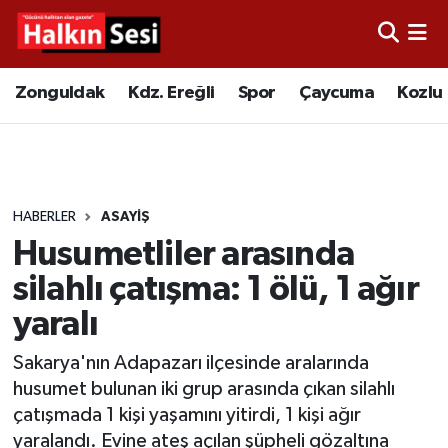
Foto Galeri
Zonguldak
Merkez Nöbetçi Eczaneler
Zonguldak
Kdz. Ereğli
Spor
Çaycuma
Kozlu
Video
Çaycuma
Merkez Hava Durumu
Yazarlar
KDZ. Ereğli
Merkez Trafik Yoğunluk Haritası
HABERLER
ASAYIŞ
Kozlu
Süper Lig Puan Durumu ve Fikstür
Husumetliler arasında
Alaplı
Tüm Manşetler
silahlı çatışma: 1 ölü, 1 ağır
yaralı
Asayiş
Son Dakika Haberleri
Sakarya'nın Adapazarı ilçesinde aralarında
Bartın
Haber Arşivi
husumet bulunan iki grup arasında çıkan silahlı
çatışmada 1 kişi yaşamını yitirdi, 1 kişi ağır
Karabük
yaralandı. Evine ateş açılan şüpheli gözaltına