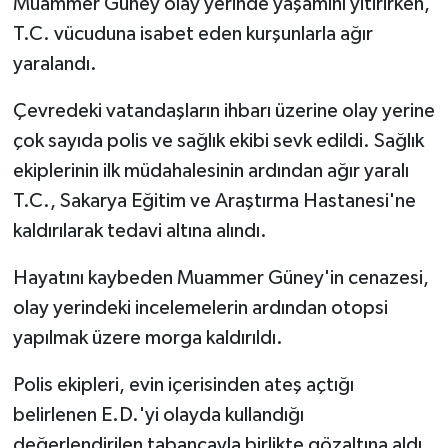
Muammer Güney olay yerinde yaşamını yitirirken,
Röportaj
T.C. vücuduna isabet eden kurşunlarla ağır
Sağlık
yaralandı.
SİYASET
Çevredeki vatandaşların ihbarı üzerine olay yerine
çok sayıda polis ve sağlık ekibi sevk edildi. Sağlık
Spor
ekiplerinin ilk müdahalesinin ardından ağır yaralı
T.C., Sakarya Eğitim ve Araştırma Hastanesi'ne
Ulusal
kaldırılarak tedavi altına alındı.
Yaşam
Hayatını kaybeden Muammer Güney'in cenazesi,
olay yerindeki incelemelerin ardından otopsi
yapılmak üzere morga kaldırıldı.
Polis ekipleri, evin içerisinden ateş açtığı
belirlenen E.D.'yi olayda kullandığı
değerlendirilen tabancayla birlikte gözaltına aldı.