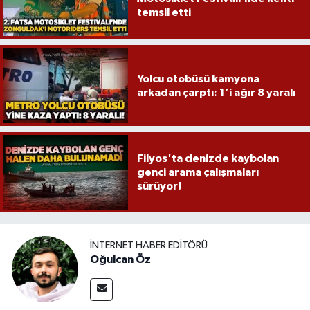
temsil etti
Yolcu otobüsü kamyona
arkadan çarptı: 1’i ağır 8 yaralı
Filyos'ta denizde kaybolan
genci arama çalışmaları
sürüyor!
İNTERNET HABER EDITÖRÜ
Oğulcan Öz