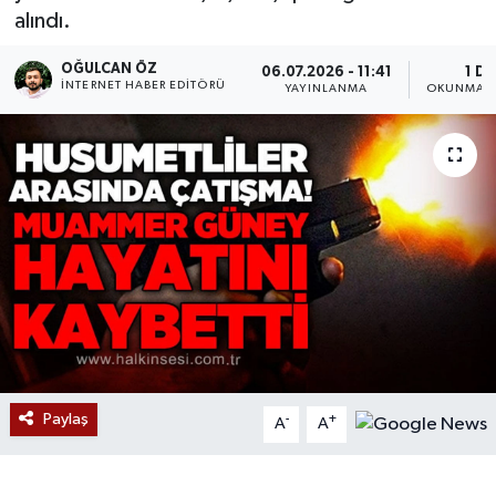
alındı.
Devrek
OĞULCAN ÖZ
06.07.2026 - 11:41
1 DK
İNTERNET HABER EDITÖRÜ
YAYINLANMA
OKUNMA S
Bolu
ÇEVRE
BİLİM VE TEKNOLOJİ
DUNYA
Düzce
Eğitim
Paylaş
-
+
A
A
Ekonomi
Genel