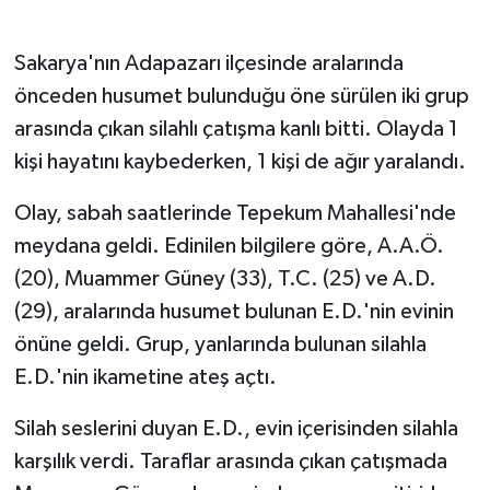
Gökçebey
Sakarya'nın Adapazarı ilçesinde aralarında
önceden husumet bulunduğu öne sürülen iki grup
GÜNDEM
arasında çıkan silahlı çatışma kanlı bitti. Olayda 1
kişi hayatını kaybederken, 1 kişi de ağır yaralandı.
İş ilanı
Olay, sabah saatlerinde Tepekum Mahallesi'nde
Kilimli
meydana geldi. Edinilen bilgilere göre, A.A.Ö.
Kültür - Sanat
(20), Muammer Güney (33), T.C. (25) ve A.D.
(29), aralarında husumet bulunan E.D.'nin evinin
MAGAZİN
önüne geldi. Grup, yanlarında bulunan silahla
E.D.'nin ikametine ateş açtı.
Politika
Silah seslerini duyan E.D., evin içerisinden silahla
Resmi İlan
karşılık verdi. Taraflar arasında çıkan çatışmada