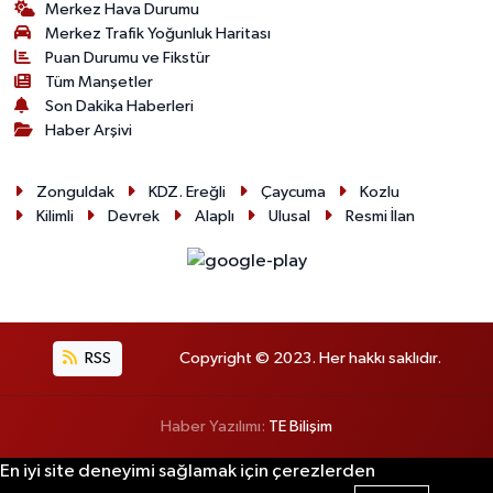
Merkez Hava Durumu
Merkez Trafik Yoğunluk Haritası
Puan Durumu ve Fikstür
Tüm Manşetler
Son Dakika Haberleri
Haber Arşivi
Zonguldak
KDZ. Ereğli
Çaycuma
Kozlu
Kilimli
Devrek
Alaplı
Ulusal
Resmi İlan
RSS
Copyright © 2023. Her hakkı saklıdır.
Haber Yazılımı:
TE Bilişim
En iyi site deneyimi sağlamak için çerezlerden