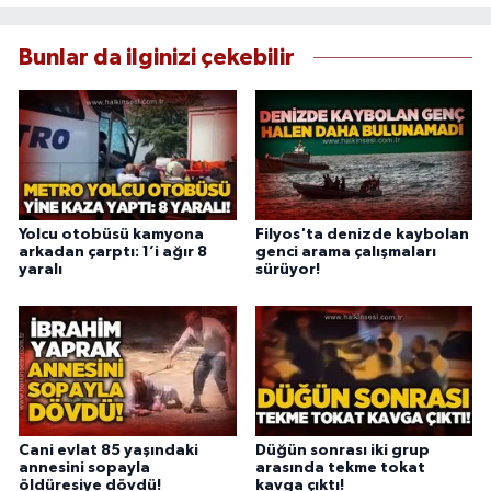
Bunlar da ilginizi çekebilir
Yolcu otobüsü kamyona
Filyos'ta denizde kaybolan
arkadan çarptı: 1’i ağır 8
genci arama çalışmaları
yaralı
sürüyor!
Cani evlat 85 yaşındaki
Düğün sonrası iki grup
annesini sopayla
arasında tekme tokat
öldüresiye dövdü!
kavga çıktı!