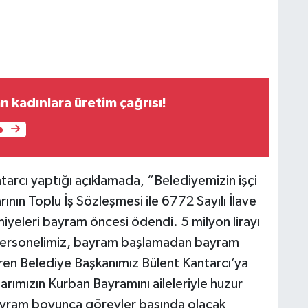
 kadınlara üretim çağrısı!
e
arcı yaptığı açıklamada, “Belediyemizin işçi
nın Toplu İş Sözleşmesi ile 6772 Sayılı İlave
yeleri bayram öncesi ödendi. 5 milyon lirayı
an personelimiz, bayram başlamadan bayram
ren Belediye Başkanımız Bülent Kantarcı’ya
larımızın Kurban Bayramını aileleriyle huzur
bayram boyunca görevler başında olacak