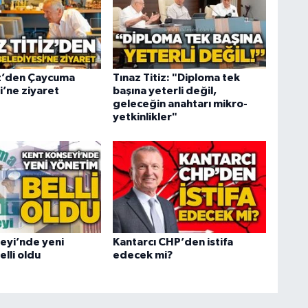
iz’den Çaycuma
Tınaz Titiz: "Diploma tek
i’ne ziyaret
başına yeterli değil,
geleceğin anahtarı mikro-
yetkinlikler"
eyi’nde yeni
Kantarcı CHP’den istifa
lli oldu
edecek mi?