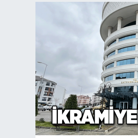
Devrek
Bolu
ÇEVRE
BİLİM VE TEKNOLOJİ
DUNYA
Düzce
Eğitim
Ekonomi
Genel