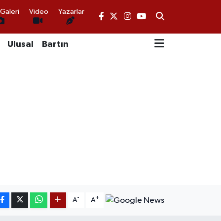
Galeri
Video
Yazarlar
Ulusal
Bartın
-
+
A
A