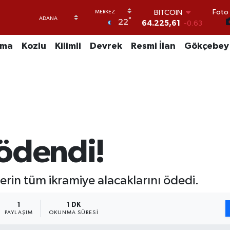
BITCOIN
Foto 
64.225,61
-0.63
°
22
DOLAR
47,7143
0.16
EURO
uma
Kozlu
Kilimli
Devrek
Resmi İlan
Gökçebey
55,0317
-0.02
STERLİN
64,2463
0.07
GRAM ALTIN
6510.40
0.45
BİST100
13.799
70
 ödendi!
lerin tüm ikramiye alacaklarını ödedi.
1
1 DK
PAYLAŞIM
OKUNMA SÜRESI