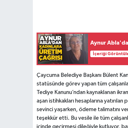
Gökçebey
GÜNDEM
İş ilanı
Aynur Abla'dan
İçeriği Görüntül
Kilimli
Kültür - Sanat
Çaycuma Belediye Başkanı Bülent Kant
statüsünde görev yapan tüm çalışanları
MAGAZİN
Tediye Kanunu’ndan kaynaklanan ikrami
aşan istihkakları hesaplarına yatırıl
Politika
sevinci yaşarken, ödeme talimatını ve
Resmi İlan
teşekkür etti. Bu vesile ile tüm çalışan
içinde geçirmesi dileğiyle kutluyor, 