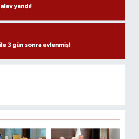
alev yandı!
ile 3 gün sonra evlenmiş!