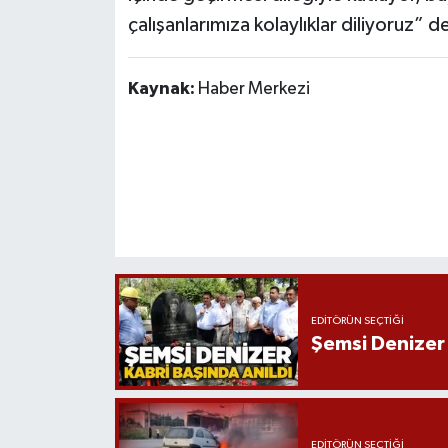
Röportaj
çalışanlarımıza kolaylıklar diliyoruz” d
Sağlık
Kaynak:
Haber Merkezi
SİYASET
Spor
Ulusal
Yaşam
EDITÖRÜN SEÇTIĞI
Şemsi Denizer 
EDITÖRÜN SEÇTIĞI