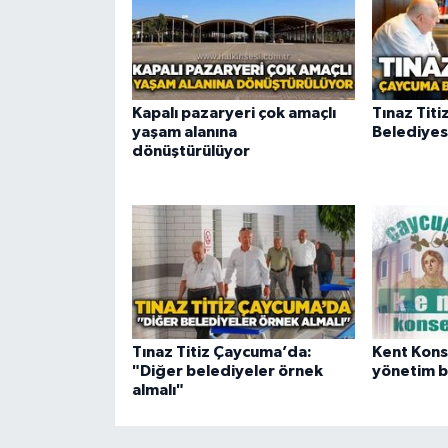
Kapalı pazaryeri çok amaçlı
Tınaz Tit
yaşam alanına
Belediyes
dönüştürülüyor
Tınaz Titiz Çaycuma’da:
Kent Kons
"Diğer belediyeler örnek
yönetim be
almalı"