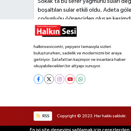
Sokak’ta bu sefer yağmurlu suları deği
boşaltılan sular etkili oldu. Adeta gö
Gökçebey
çoğunluğu öğrenciden oluşan kesimd
yürüyemez hale geldi.
GÜNDEM
İş ilanı
Muhabir:
Aytaç Öztürk
halkinsesicomtr, yepyeni temasıyla sizleri
buluştururken, sadelik ve modernizmi bir araya
Kilimli
getiriyor. Şatafattan kaçınıyor ve insanlara haber
okuyabilecekleri bir altyapı sunuyor.
Kültür - Sanat
MAGAZİN
Politika
EDITÖRÜN SEÇTIĞI
Yaşlı adamı sokak or
RSS
Copyright © 2023. Her hakkı saklıdır.
Resmi İlan
En iyi site deneyimi sağlamak için çerezlerden f