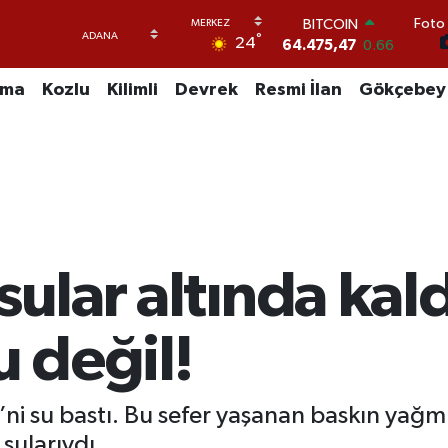
Foto 
BITCOIN
°
24
64.475,47
0.66
DOLAR
47,5986
0.06
uma
Kozlu
Kilimli
Devrek
Resmi İlan
Gökçebey
EURO
55,0700
0.1
STERLİN
64,2438
0.21
GRAM ALTIN
6518.23
0.39
BİST100
13.703
0
sular altında kald
 değil!
’ni su bastı. Bu sefer yaşanan baskın yağ
 sularıydı.