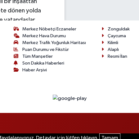
l bir inşaattan
lete dönen yolda
e vatandaşlar
Merkez Nöbetçi Eczaneler
Zonguldak
Merkez Hava Durumu
Çaycuma
Merkez Trafik Yoğunluk Haritası
Kilimli
Puan Durumu ve Fikstür
Alaplı
Tüm Manşetler
Resmi İlan
Son Dakika Haberleri
Haber Arşivi
tasında darp ettiler!
aydalanıyoruz. Detaylar için lütfen tıklayın.
Tamam