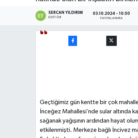
Devrek
SERCAN YILDIRIM
03.10.2024 - 10:50
EDITÖR
YAYINLANMA
Bolu
ÇEVRE
BİLİM VE TEKNOLOJİ
DUNYA
Düzce
Geçtiğimiz gün kentte bir çok mahalle
Eğitim
İnceğez Mahallesi’nde sular altında kal
sağanak yağışının ardından hayat ol
Ekonomi
etkilenmişti. Merkeze bağlı İncivez m
Genel