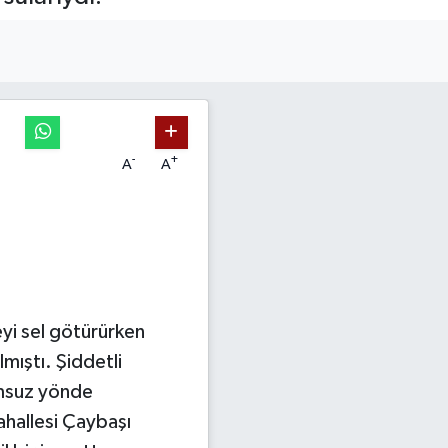
-
+
A
A
yi sel götürürken
mıştı. Şiddetli
umsuz yönde
ahallesi Çaybaşı