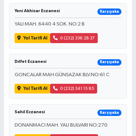
Devrek
Yeni Akhisar Eczanesi
Karşıyaka
YALI MAH. 6440 4 SOK. NO:2 B
Bolu
Yol Tarifi Al
0 (232) 336 28 37
ÇEVRE
BİLİM VE TEKNOLOJİ
Dılfet Eczanesi
Karşıyaka
DUNYA
GONCALAR MAH.GÜNSAZAK BLV.NO:61 C
Düzce
Yol Tarifi Al
0 (232) 341 15 85
Eğitim
Sahil Eczanesi
Karşıyaka
Ekonomi
DONANMACI MAH. YALI BULVARI NO:270
Genel