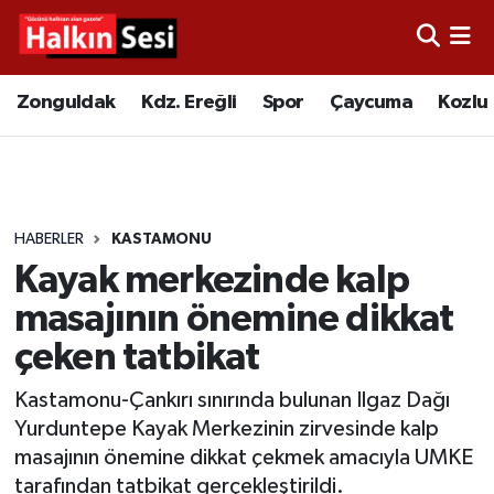
Foto Galeri
Zonguldak
Merkez Nöbetçi Eczaneler
Zonguldak
Kdz. Ereğli
Spor
Çaycuma
Kozlu
Video
Çaycuma
Merkez Hava Durumu
Yazarlar
KDZ. Ereğli
Merkez Trafik Yoğunluk Haritası
HABERLER
KASTAMONU
Kozlu
Süper Lig Puan Durumu ve Fikstür
Kayak merkezinde kalp
Alaplı
Tüm Manşetler
masajının önemine dikkat
çeken tatbikat
Asayiş
Son Dakika Haberleri
Kastamonu-Çankırı sınırında bulunan Ilgaz Dağı
Bartın
Haber Arşivi
Yurduntepe Kayak Merkezinin zirvesinde kalp
masajının önemine dikkat çekmek amacıyla UMKE
Karabük
tarafından tatbikat gerçekleştirildi.