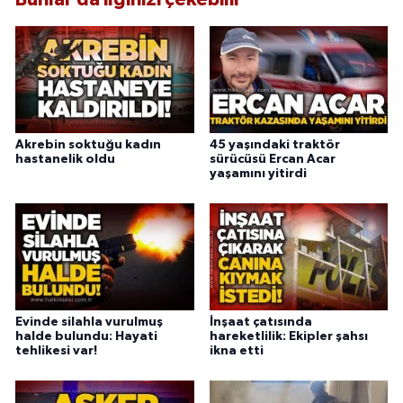
Akrebin soktuğu kadın
45 yaşındaki traktör
hastanelik oldu
sürücüsü Ercan Acar
yaşamını yitirdi
Evinde silahla vurulmuş
İnşaat çatısında
halde bulundu: Hayati
hareketlilik: Ekipler şahsı
tehlikesi var!
ikna etti