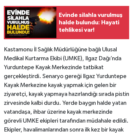
Gökçebey
Evinde silahla vurulmuş
halde bulundu: Hayati
GÜNDEM
tehlikesi var!
İş ilanı
Kastamonu İl Sağlık Müdürlüğüne bağlı Ulusal
Medikal Kurtarma Ekibi (UMKE), Ilgaz Dağı’nda
Kilimli
Yurduntepe Kayak Merkezinde tatbikat
Kültür - Sanat
gerçekleştirdi. Senaryo gereği Ilgaz Yurduntepe
Kayak Merkezine kayak yapmak için gelen bir
MAGAZİN
ziyaretçi, kayak yapmaya hazırlandığı sırada pistin
zirvesinde kalbi durdu. Yerde baygın halde yatan
Politika
vatandaşa, ihbar üzerine kayak merkezinde
Resmi İlan
görevli UMKE ekipleri tarafından müdahale edildi.
Ekipler, havalimanlarından sonra ilk kez bir kayak