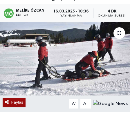
Devrek
MELIKE ÖZCAN
16.03.2025 - 18:36
4 DK
EDITÖR
YAYINLANMA
OKUNMA SÜRESI
Bolu
ÇEVRE
BİLİM VE TEKNOLOJİ
DUNYA
Düzce
Eğitim
Paylaş
-
+
A
A
Ekonomi
Genel