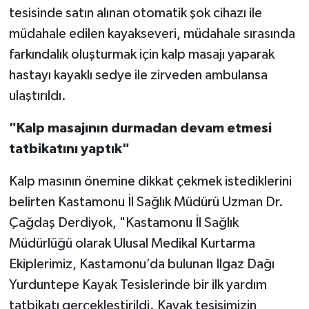
Röportaj
tesisinde satın alınan otomatik şok cihazı ile
müdahale edilen kayakseveri, müdahale sırasında
Sağlık
farkındalık oluşturmak için kalp masajı yaparak
hastayı kayaklı sedye ile zirveden ambulansa
SİYASET
ulaştırıldı.
Spor
"Kalp masajının durmadan devam etmesi
Ulusal
tatbikatını yaptık"
Yaşam
Kalp masının önemine dikkat çekmek istediklerini
belirten Kastamonu İl Sağlık Müdürü Uzman Dr.
Çağdaş Derdiyok, "Kastamonu İl Sağlık
Müdürlüğü olarak Ulusal Medikal Kurtarma
Ekiplerimiz, Kastamonu’da bulunan Ilgaz Dağı
Yurduntepe Kayak Tesislerinde bir ilk yardım
tatbikatı gerçekleştirildi. Kayak tesisimizin