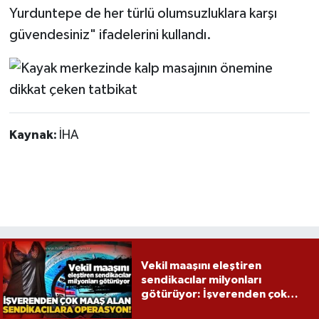
Yurduntepe de her türlü olumsuzluklara karşı
güvendesiniz" ifadelerini kullandı.
Kaynak:
İHA
Vekil maaşını eleştiren
sendikacılar milyonları
götürüyor: İşverenden çok
maaş alan sendikacılara