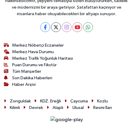
halkinsesicomtr, yepyeni temasıyla sizleri buluştururken, sadelik
Röportaj
ve modernizmi bir araya getiriyor. Şatafattan kaçınıyor ve
insanlara haber okuyabilecekleri bir altyapı sunuyor.
Sağlık
SİYASET
Merkez Nöbetçi Eczaneler
Spor
Merkez Hava Durumu
Merkez Trafik Yoğunluk Haritası
Ulusal
Puan Durumu ve Fikstür
Tüm Manşetler
Yaşam
Son Dakika Haberleri
Haber Arşivi
Zonguldak
KDZ. Ereğli
Çaycuma
Kozlu
Kilimli
Devrek
Alaplı
Ulusal
Resmi İlan