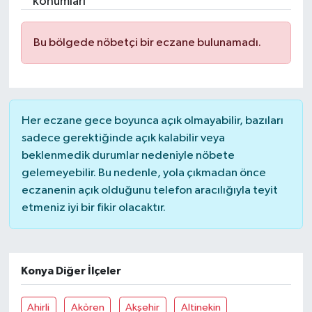
konumları
Devrek
Bu bölgede nöbetçi bir eczane bulunamadı.
Bolu
ÇEVRE
Her eczane gece boyunca açık olmayabilir, bazıları
BİLİM VE TEKNOLOJİ
sadece gerektiğinde açık kalabilir veya
beklenmedik durumlar nedeniyle nöbete
DUNYA
gelemeyebilir. Bu nedenle, yola çıkmadan önce
eczanenin açık olduğunu telefon aracılığıyla teyit
Düzce
etmeniz iyi bir fikir olacaktır.
Eğitim
Konya Diğer İlçeler
Ekonomi
Ahirli
Akören
Akşehir
Altinekin
Genel