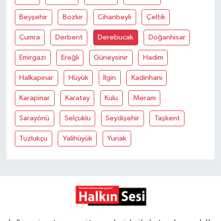
Beyşehir
Bozkir
Cihanbeyli
Çeltik
Gökçebey
Çumra
Derbent
Derebucak
Doğanhisar
GÜNDEM
Emirgazi
Ereğli
Güneysinir
Hadim
İş ilanı
Halkapinar
Hüyük
İlgin
Kadinhani
Kilimli
Karapinar
Karatay
Kulu
Meram
Sarayönü
Selçuklu
Seydişehir
Taşkent
Kültür - Sanat
Tuzlukçu
Yalihüyük
Yunak
MAGAZİN
Politika
Resmi İlan