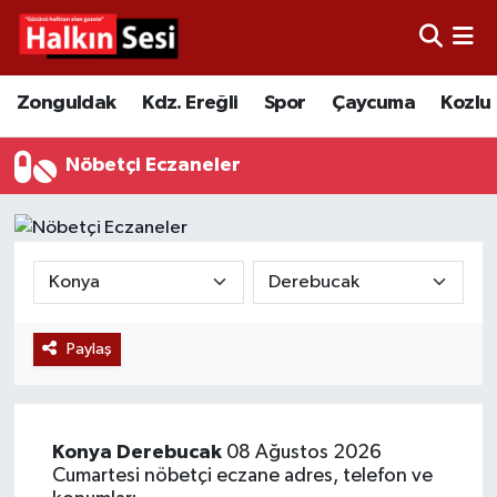
Foto Galeri
Zonguldak
Merkez Nöbetçi Eczaneler
Zonguldak
Kdz. Ereğli
Spor
Çaycuma
Kozlu
Video
Çaycuma
Merkez Hava Durumu
Nöbetçi Eczaneler
Yazarlar
KDZ. Ereğli
Merkez Trafik Yoğunluk Haritası
Kozlu
Süper Lig Puan Durumu ve Fikstür
Alaplı
Tüm Manşetler
Paylaş
Asayiş
Son Dakika Haberleri
Bartın
Haber Arşivi
Konya
Derebucak
08 Ağustos 2026
Cumartesi nöbetçi eczane adres, telefon ve
Karabük