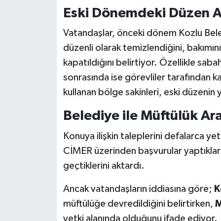
Röportaj
Eski Dönemdeki Düzen A
Sağlık
Vatandaşlar, önceki dönem Kozlu Bele
düzenli olarak temizlendiğini, bakımını
SİYASET
kapatıldığını belirtiyor. Özellikle saba
sonrasında ise görevliler tarafından ka
Spor
kullanan bölge sakinleri, eski düzenin 
Ulusal
Belediye ile Müftülük Ar
Yaşam
Konuya ilişkin taleplerini defalarca yet
CİMER üzerinden başvurular yaptıkların
geçtiklerini aktardı.
Ancak vatandaşların iddiasına göre;
K
müftülüğe devredildiğini belirtirken,
M
yetki alanında olduğunu ifade ediyor.