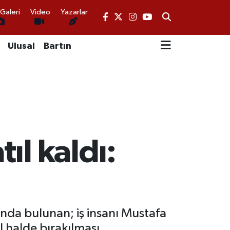
Galeri
Video
Yazarlar
Ulusal
Bartın
ıl kaldı:
nda bulunan; iş insanı Mustafa
l halde bırakılması