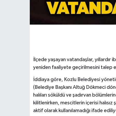
Gökçebey
GÜNDEM
İş ilanı
Kilimli
İlçede yaşayan vatandaşlar, yıllardır 
Kültür - Sanat
yeniden faaliyete geçirilmesini talep 
MAGAZİN
İddiaya göre, Kozlu Belediyesi yönet
(Belediye Başkanı Altuğ Dökmeci döne
Politika
halıları söküldü ve şadırvan bölümlerin
kilitlenirken, mescitlerin içerisi halıs
Resmi İlan
aktif olarak kullanılamadığı ifade ediliy