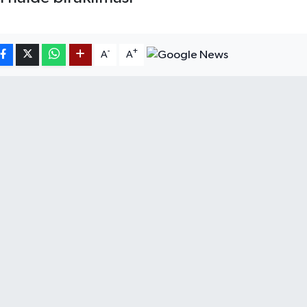
-
+
A
A