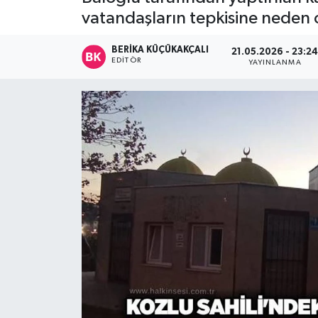
vatandaşların tepkisine neden 
Devrek
BERIKA KÜÇÜKAKÇALI
21.05.2026 - 23:2
Bolu
EDITÖR
YAYINLANMA
ÇEVRE
BİLİM VE TEKNOLOJİ
DUNYA
Düzce
Eğitim
Ekonomi
Genel