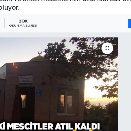
oluyor.
4
2 DK
OKUNMA SÜRESI