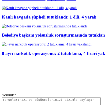
Kanlı kavgada şüpheli tutuklandı: 1 ölü, 4 yaralı
Belediye başkanı yolsuzluk soruşturmasında tutuklan
8 ayrı narkotik operasyonu: 2 tutuklama, 4 firari ya
Yorumlar