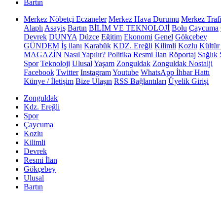
Bartın
Merkez Nöbetçi Eczaneler
Merkez Hava Durumu
Merkez Trafi
Alaplı
Asayiş
Bartın
BİLİM VE TEKNOLOJİ
Bolu
Çaycuma
Devrek
DUNYA
Düzce
Eğitim
Ekonomi
Genel
Gökçebey
GÜNDEM
İş ilanı
Karabük
KDZ. Ereğli
Kilimli
Kozlu
Kültür
MAGAZİN
Nasıl Yapılır?
Politika
Resmi İlan
Röportaj
Sağlık
Spor
Teknoloji
Ulusal
Yaşam
Zonguldak
Zonguldak Nostalji
Facebook
Twitter
Instagram
Youtube
WhatsApp İhbar Hattı
Künye / İletişim
Bize Ulaşın
RSS Bağlantıları
Üyelik Girişi
Zonguldak
Kdz. Ereğli
Spor
Çaycuma
Kozlu
Kilimli
Devrek
Resmi İlan
Gökçebey
Ulusal
Bartın