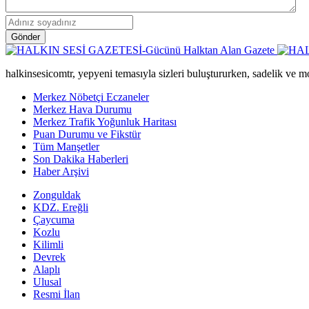
Gönder
halkinsesicomtr, yepyeni temasıyla sizleri buluştururken, sadelik ve mo
Merkez Nöbetçi Eczaneler
Merkez Hava Durumu
Merkez Trafik Yoğunluk Haritası
Puan Durumu ve Fikstür
Tüm Manşetler
Son Dakika Haberleri
Haber Arşivi
Zonguldak
KDZ. Ereğli
Çaycuma
Kozlu
Kilimli
Devrek
Alaplı
Ulusal
Resmi İlan