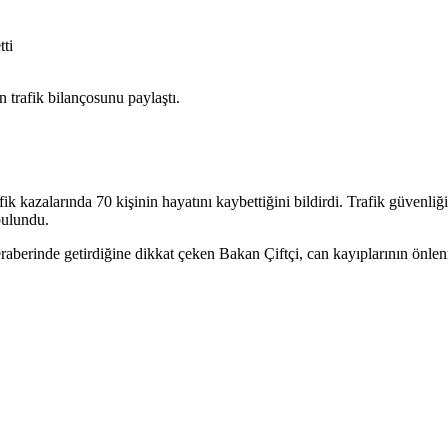
ti
n trafik bilançosunu paylaştı.
k kazalarında 70 kişinin hayatını kaybettiğini bildirdi. Trafik güvenliğ
bulundu.
aberinde getirdiğine dikkat çeken Bakan Çiftçi, can kayıplarının önlenm