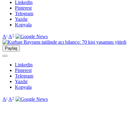
Linkedin
Pinterest
Telegram
Yazdır
Kopyala
-
+
A
A
Paylaş
Linkedin
Pinterest
Telegram
Yazdır
Kopyala
-
+
A
A