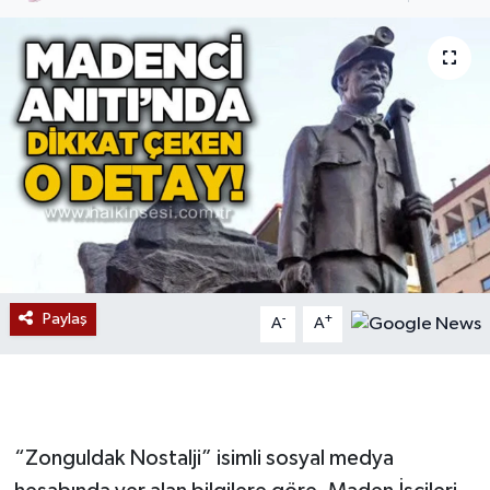
Devrek
Bolu
ÇEVRE
BİLİM VE TEKNOLOJİ
DUNYA
Düzce
Paylaş
-
+
A
A
Eğitim
Ekonomi
“Zonguldak Nostalji” isimli sosyal medya
Genel