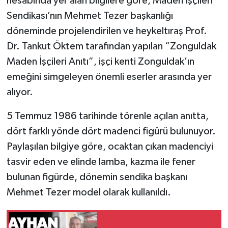
hesabında yer alan bilgilere göre, Maden İşçileri
Sendikası’nın Mehmet Tezer başkanlığı
Gökçebey
döneminde projelendirilen ve heykeltıraş Prof.
Dr. Tankut Öktem tarafından yapılan “Zonguldak
GÜNDEM
Maden İşçileri Anıtı”, işçi kenti Zonguldak’ın
İş ilanı
emeğini simgeleyen önemli eserler arasında yer
alıyor.
Kilimli
5 Temmuz 1986 tarihinde törenle açılan anıtta,
Kültür - Sanat
dört farklı yönde dört madenci figürü bulunuyor.
Paylaşılan bilgiye göre, ocaktan çıkan madenciyi
MAGAZİN
tasvir eden ve elinde lamba, kazma ile fener
bulunan figürde, dönemin sendika başkanı
Politika
Mehmet Tezer model olarak kullanıldı.
Resmi İlan