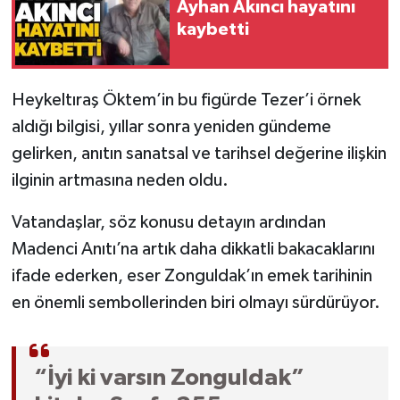
Röportaj
Ayhan Akıncı hayatını
kaybetti
Sağlık
SİYASET
Heykeltıraş Öktem’in bu figürde Tezer’i örnek
aldığı bilgisi, yıllar sonra yeniden gündeme
Spor
gelirken, anıtın sanatsal ve tarihsel değerine ilişkin
ilginin artmasına neden oldu.
Ulusal
Vatandaşlar, söz konusu detayın ardından
Yaşam
Madenci Anıtı’na artık daha dikkatli bakacaklarını
ifade ederken, eser Zonguldak’ın emek tarihinin
en önemli sembollerinden biri olmayı sürdürüyor.
“İyi ki varsın Zonguldak”