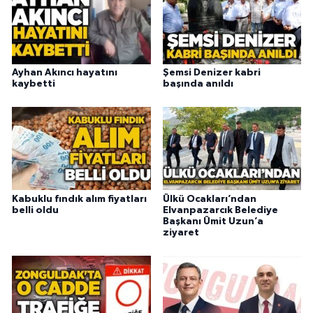
Ayhan Akıncı hayatını
Şemsi Denizer kabri
kaybetti
başında anıldı
Kabuklu fındık alım fiyatları
Ülkü Ocakları’ndan
belli oldu
Elvanpazarcık Belediye
Başkanı Ümit Uzun’a
ziyaret