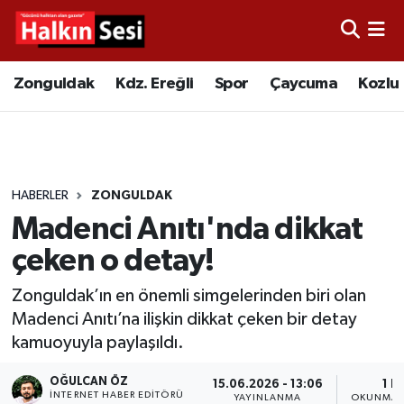
Foto Galeri
Zonguldak
Merkez Nöbetçi Eczaneler
Zonguldak
Kdz. Ereğli
Spor
Çaycuma
Kozlu
Video
Çaycuma
Merkez Hava Durumu
Yazarlar
KDZ. Ereğli
Merkez Trafik Yoğunluk Haritası
HABERLER
ZONGULDAK
Kozlu
Süper Lig Puan Durumu ve Fikstür
Madenci Anıtı'nda dikkat
Alaplı
Tüm Manşetler
çeken o detay!
Zonguldak’ın en önemli simgelerinden biri olan
Asayiş
Son Dakika Haberleri
Madenci Anıtı’na ilişkin dikkat çeken bir detay
kamuoyuyla paylaşıldı.
Bartın
Haber Arşivi
OĞULCAN ÖZ
15.06.2026 - 13:06
1 D
Karabük
İNTERNET HABER EDITÖRÜ
YAYINLANMA
OKUNMA 