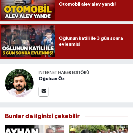
Otomobil alev alev yandı!
Oğlunun katili ile 3 gün sonra
evlenmiş!
İNTERNET HABER EDITÖRÜ
Oğulcan Öz
Bunlar da ilginizi çekebilir