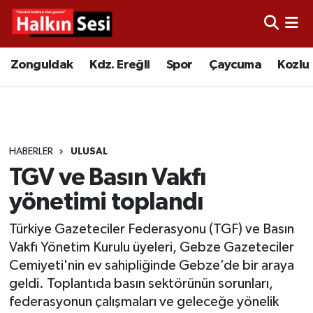
Foto Galeri
Zonguldak
Merkez Nöbetçi Eczaneler
Zonguldak
Kdz. Ereğli
Spor
Çaycuma
Kozlu
Video
Çaycuma
Merkez Hava Durumu
Yazarlar
KDZ. Ereğli
Merkez Trafik Yoğunluk Haritası
HABERLER
ULUSAL
Kozlu
Süper Lig Puan Durumu ve Fikstür
TGV ve Basın Vakfı
Alaplı
Tüm Manşetler
yönetimi toplandı
Türkiye Gazeteciler Federasyonu (TGF) ve Basın
Asayiş
Son Dakika Haberleri
Vakfı Yönetim Kurulu üyeleri, Gebze Gazeteciler
Cemiyeti'nin ev sahipliğinde Gebze’de bir araya
Bartın
Haber Arşivi
geldi. Toplantıda basın sektörünün sorunları,
federasyonun çalışmaları ve geleceğe yönelik
Karabük