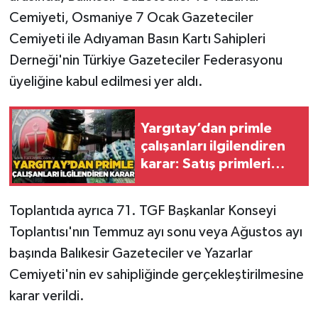
Röportaj
Cemiyeti, Osmaniye 7 Ocak Gazeteciler
Cemiyeti ile Adıyaman Basın Kartı Sahipleri
Sağlık
Derneği'nin Türkiye Gazeteciler Federasyonu
SİYASET
üyeliğine kabul edilmesi yer aldı.
Spor
Yargıtay’dan primle
çalışanları ilgilendiren
Ulusal
karar: Satış primleri
kıdem tazminatına
Yaşam
eklenecek
Toplantıda ayrıca 71. TGF Başkanlar Konseyi
Toplantısı'nın Temmuz ayı sonu veya Ağustos ayı
başında Balıkesir Gazeteciler ve Yazarlar
Cemiyeti'nin ev sahipliğinde gerçekleştirilmesine
karar verildi.