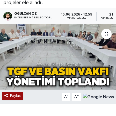
projeler ele alındı.
Devrek
OĞULCAN ÖZ
15.06.2026 - 12:59
2 D
İNTERNET HABER EDITÖRÜ
YAYINLANMA
OKUNMA S
Bolu
ÇEVRE
BİLİM VE TEKNOLOJİ
DUNYA
Düzce
Eğitim
Paylaş
-
+
A
A
Ekonomi
Genel