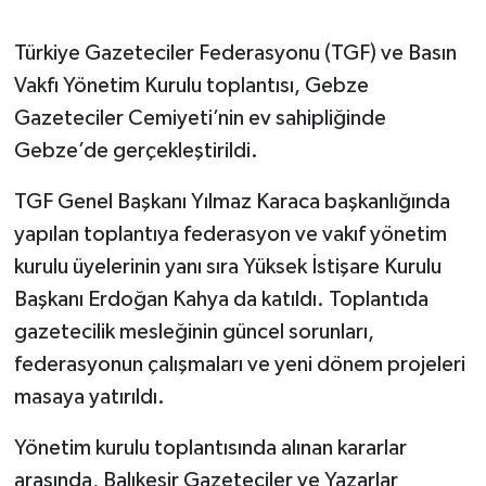
Gökçebey
Türkiye Gazeteciler Federasyonu (TGF) ve Basın
Vakfı Yönetim Kurulu toplantısı, Gebze
GÜNDEM
Gazeteciler Cemiyeti’nin ev sahipliğinde
Gebze’de gerçekleştirildi.
İş ilanı
TGF Genel Başkanı Yılmaz Karaca başkanlığında
Kilimli
yapılan toplantıya federasyon ve vakıf yönetim
kurulu üyelerinin yanı sıra Yüksek İstişare Kurulu
Kültür - Sanat
Başkanı Erdoğan Kahya da katıldı. Toplantıda
MAGAZİN
gazetecilik mesleğinin güncel sorunları,
federasyonun çalışmaları ve yeni dönem projeleri
Politika
masaya yatırıldı.
Resmi İlan
Yönetim kurulu toplantısında alınan kararlar
arasında, Balıkesir Gazeteciler ve Yazarlar