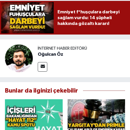
Emniyet f*huşçulara darbeyi
sağlam vurdu: 14 şüpheli
hakkında gözaltı kararı!
İNTERNET HABER EDITÖRÜ
Oğulcan Öz
Bunlar da ilginizi çekebilir