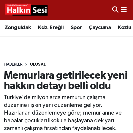
Foto Galeri
Zonguldak
Merkez Nöbetçi Eczaneler
Zonguldak
Kdz. Ereğli
Spor
Çaycuma
Kozlu
Video
Çaycuma
Merkez Hava Durumu
Yazarlar
KDZ. Ereğli
Merkez Trafik Yoğunluk Haritası
HABERLER
ULUSAL
Kozlu
Süper Lig Puan Durumu ve Fikstür
Memurlara getirilecek yeni
Alaplı
Tüm Manşetler
hakkın detayı belli oldu
Türkiye'de milyonlarca memurun çalışma
Asayiş
Son Dakika Haberleri
düzenine ilişkin yeni düzenleme geliyor.
Hazırlanan düzenlemeye göre; memur anne ve
Bartın
Haber Arşivi
babalar çocukları ilkokula başlayana dek yarı
zamanlı çalışma fırsatından faydalanabilecek.
Karabük