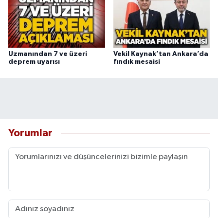
Uzmanından 7 ve üzeri
Vekil Kaynak’tan Ankara’da
deprem uyarısı
fındık mesaisi
Yorumlar