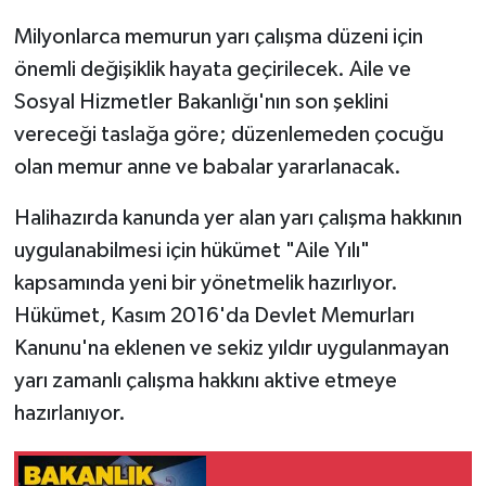
Milyonlarca memurun yarı çalışma düzeni için
Gökçebey
önemli değişiklik hayata geçirilecek. Aile ve
Sosyal Hizmetler Bakanlığı'nın son şeklini
GÜNDEM
vereceği taslağa göre; düzenlemeden çocuğu
İş ilanı
olan memur anne ve babalar yararlanacak.
Kilimli
Halihazırda kanunda yer alan yarı çalışma hakkının
uygulanabilmesi için hükümet "Aile Yılı"
Kültür - Sanat
kapsamında yeni bir yönetmelik hazırlıyor.
Hükümet, Kasım 2016'da Devlet Memurları
MAGAZİN
Kanunu'na eklenen ve sekiz yıldır uygulanmayan
yarı zamanlı çalışma hakkını aktive etmeye
Politika
hazırlanıyor.
Resmi İlan