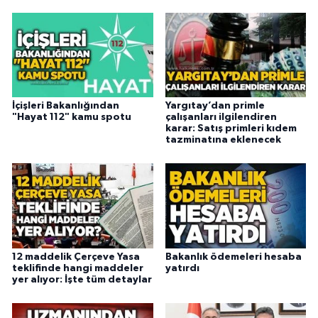
İçişleri Bakanlığından
Yargıtay’dan primle
"Hayat 112" kamu spotu
çalışanları ilgilendiren
karar: Satış primleri kıdem
tazminatına eklenecek
12 maddelik Çerçeve Yasa
Bakanlık ödemeleri hesaba
teklifinde hangi maddeler
yatırdı
yer alıyor: İşte tüm detaylar