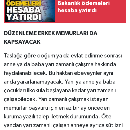
Röportaj
Bakanlık ödemeleri
hesaba yatırdı
Sağlık
SİYASET
DÜZENLEME ERKEK MEMURLARI DA
KAPSAYACAK
Spor
Taslağa göre doğum ya da evlat edinme sonrası
Ulusal
anne ya da baba yarı zamanlı çalışma hakkında
faydalanabilecek. Bu haktan ebeveynler aynı
Yaşam
anda yararlanamayacak. Yani ya anne ya baba
çocukları ilkokula başlayana kadar yarı zamanlı
çalışabilecek. Yarı zamanlı çalışmak isteyen
memurlar başvuru için en az bir ay önceden
kuruma yazılı talep iletmek durumunda. Öte
yandan yarı zamanlı çalışan anneye ayrıca süt izni