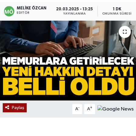
MELIKE ÖZCAN
20.03.2025 - 13:25
1 DK
Devrek
EDITÖR
YAYINLANMA
OKUNMA SÜRESI
Bolu
ÇEVRE
BİLİM VE TEKNOLOJİ
DUNYA
Düzce
Eğitim
Paylaş
-
+
A
A
Ekonomi
Genel