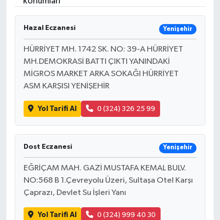
konumları
Devrek
Hazal Eczanesi
Yenişehir
Bolu
HÜRRİYET MH. 1742 SK. NO: 39-A HÜRRİYET
MH.DEMOKRASİ BATTI ÇIKTI YANINDAKİ
ÇEVRE
MİGROS MARKET ARKA SOKAĞI HÜRRİYET
ASM KARŞISI YENİŞEHİR
BİLİM VE TEKNOLOJİ
Yol Tarifi Al
0 (324) 326 25 99
DUNYA
Düzce
Dost Eczanesi
Yenişehir
Eğitim
EĞRİÇAM MAH. GAZİ MUSTAFA KEMAL BULV.
NO:568 B 1.Çevreyolu Üzeri, Sultaşa Otel Karşı
Çaprazı, Devlet Su İşleri Yanı
Ekonomi
Yol Tarifi Al
0 (324) 999 40 30
Genel