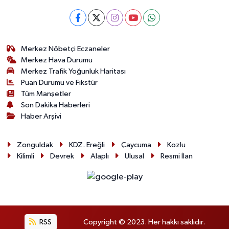
Merkez Nöbetçi Eczaneler
Merkez Hava Durumu
Merkez Trafik Yoğunluk Haritası
Puan Durumu ve Fikstür
Tüm Manşetler
Son Dakika Haberleri
Haber Arşivi
Zonguldak
KDZ. Ereğli
Çaycuma
Kozlu
Kilimli
Devrek
Alaplı
Ulusal
Resmi İlan
RSS
Copyright © 2023. Her hakkı saklıdır.