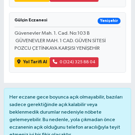
Gökçebey
Gülçin Eczanesi
Yenişehir
GÜNDEM
Güvenevler Mah. 1. Cad. No:103 B
GÜVENEVLER MAH. 1 CAD. GÜVEN SİTESİ
İş ilanı
POZCU ÇETİNKAYA KARŞISI YENİŞEHİR
Kilimli
Yol Tarifi Al
0 (324) 325 88 04
Kültür - Sanat
MAGAZİN
Her eczane gece boyunca açık olmayabilir, bazıları
sadece gerektiğinde açık kalabilir veya
Politika
beklenmedik durumlar nedeniyle nöbete
gelemeyebilir. Bu nedenle, yola çıkmadan önce
Resmi İlan
eczanenin açık olduğunu telefon aracılığıyla teyit
etmeniz iyi bir fikir olacaktır.