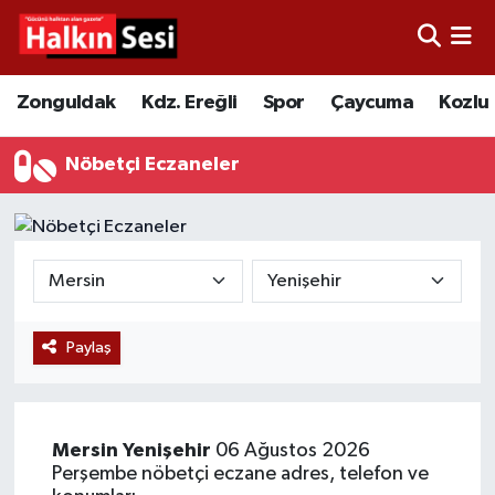
Foto Galeri
Zonguldak
Merkez Nöbetçi Eczaneler
Zonguldak
Kdz. Ereğli
Spor
Çaycuma
Kozlu
Video
Çaycuma
Merkez Hava Durumu
Nöbetçi Eczaneler
Yazarlar
KDZ. Ereğli
Merkez Trafik Yoğunluk Haritası
Kozlu
Süper Lig Puan Durumu ve Fikstür
Alaplı
Tüm Manşetler
Paylaş
Asayiş
Son Dakika Haberleri
Bartın
Haber Arşivi
Mersin
Yenişehir
06 Ağustos 2026
Perşembe nöbetçi eczane adres, telefon ve
Karabük