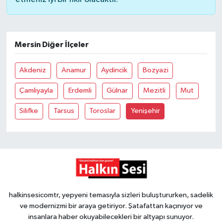
Röportaj
Sağlık
Mersin Diğer İlçeler
SİYASET
Akdeniz
Anamur
Aydincik
Bozyazi
Spor
Çamliyayla
Erdemli
Gülnar
Mezitli
Mut
Ulusal
Silifke
Tarsus
Toroslar
Yenişehir
Yaşam
halkinsesicomtr, yepyeni temasıyla sizleri buluştururken, sadelik
ve modernizmi bir araya getiriyor. Şatafattan kaçınıyor ve
insanlara haber okuyabilecekleri bir altyapı sunuyor.