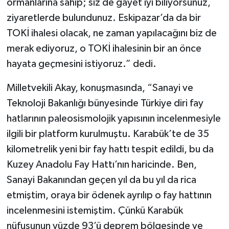
ormanlarına sahip; siz de gayet iyi biliyorsunuz,
Röportaj
ziyaretlerde bulundunuz. Eskipazar’da da bir
Sağlık
TOKİ ihalesi olacak, ne zaman yapılacağını biz de
merak ediyoruz, o TOKİ ihalesinin bir an önce
SİYASET
hayata geçmesini istiyoruz.” dedi.
Spor
Milletvekili Akay, konuşmasında, “Sanayi ve
Teknoloji Bakanlığı bünyesinde Türkiye diri fay
Ulusal
hatlarının paleosismolojik yapısının incelenmesiyle
ilgili bir platform kurulmuştu. Karabük’te de 35
Yaşam
kilometrelik yeni bir fay hattı tespit edildi, bu da
Kuzey Anadolu Fay Hattı’nın haricinde. Ben,
Sanayi Bakanından geçen yıl da bu yıl da rica
etmiştim, oraya bir ödenek ayrılıp o fay hattının
incelenmesini istemiştim. Çünkü Karabük
nüfusunun yüzde 93’ü deprem bölgesinde ve