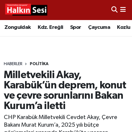
Foto Galeri
Zonguldak
Merkez Nöbetçi Eczaneler
Zonguldak
Kdz. Ereğli
Spor
Çaycuma
Kozlu
Video
Çaycuma
Merkez Hava Durumu
Yazarlar
KDZ. Ereğli
Merkez Trafik Yoğunluk Haritası
HABERLER
POLITIKA
Kozlu
Süper Lig Puan Durumu ve Fikstür
Milletvekili Akay,
Alaplı
Tüm Manşetler
Karabük’ün deprem, konut
ve çevre sorunlarını Bakan
Asayiş
Son Dakika Haberleri
Kurum’a iletti
Bartın
Haber Arşivi
CHP Karabük Milletvekili Cevdet Akay, Çevre
Bakanı Murat Kurum’a, 2025 yılı bütçe
Karabük