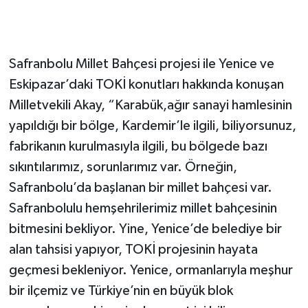
Gökçebey
Safranbolu Millet Bahçesi projesi ile Yenice ve
GÜNDEM
Eskipazar’daki TOKİ konutları hakkında konuşan
İş ilanı
Milletvekili Akay, “Karabük,ağır sanayi hamlesinin
yapıldığı bir bölge, Kardemir’le ilgili, biliyorsunuz,
Kilimli
fabrikanın kurulmasıyla ilgili, bu bölgede bazı
sıkıntılarımız, sorunlarımız var. Örneğin,
Kültür - Sanat
Safranbolu’da başlanan bir millet bahçesi var.
MAGAZİN
Safranbolulu hemşehrilerimiz millet bahçesinin
bitmesini bekliyor. Yine, Yenice’de belediye bir
Politika
alan tahsisi yapıyor, TOKİ projesinin hayata
geçmesi bekleniyor. Yenice, ormanlarıyla meşhur
Resmi İlan
bir ilçemiz ve Türkiye’nin en büyük blok