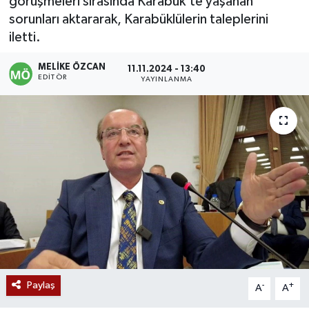
görüşmeleri sırasında Karabük’te yaşanan
sorunları aktararak, Karabüklülerin taleplerini
Devrek
iletti.
Bolu
MELIKE ÖZCAN
11.11.2024 - 13:40
EDITÖR
YAYINLANMA
ÇEVRE
BİLİM VE TEKNOLOJİ
DUNYA
Düzce
Eğitim
Ekonomi
Paylaş
-
+
A
A
Genel