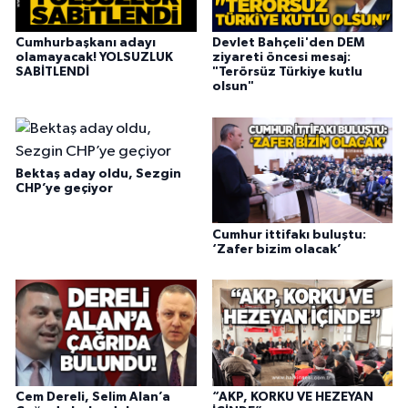
Cumhurbaşkanı adayı
Devlet Bahçeli'den DEM
olamayacak! YOLSUZLUK
ziyareti öncesi mesaj:
SABİTLENDİ
"Terörsüz Türkiye kutlu
olsun"
Bektaş aday oldu, Sezgin
CHP’ye geçiyor
Cumhur ittifakı buluştu:
‘Zafer bizim olacak’
Cem Dereli, Selim Alan’a
“AKP, KORKU VE HEZEYAN