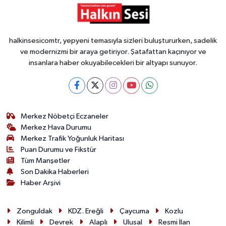
halkinsesicomtr, yepyeni temasıyla sizleri buluştururken, sadelik
ve modernizmi bir araya getiriyor. Şatafattan kaçınıyor ve
insanlara haber okuyabilecekleri bir altyapı sunuyor.
Merkez Nöbetçi Eczaneler
Merkez Hava Durumu
Merkez Trafik Yoğunluk Haritası
Puan Durumu ve Fikstür
Tüm Manşetler
Son Dakika Haberleri
Haber Arşivi
Zonguldak
KDZ. Ereğli
Çaycuma
Kozlu
Kilimli
Devrek
Alaplı
Ulusal
Resmi İlan