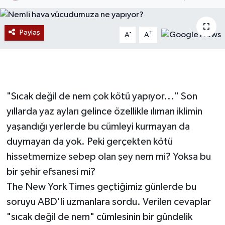
Devrek
Paylaş
-
+
A
A
Bolu
ÇEVRE
BİLİM VE TEKNOLOJİ
"Sıcak değil de nem çok kötü yapıyor..." Son
yıllarda yaz ayları gelince özellikle ılıman iklimin
DUNYA
yaşandığı yerlerde bu cümleyi kurmayan da
duymayan da yok. Peki gerçekten kötü
Düzce
hissetmemize sebep olan şey nem mi? Yoksa bu
bir şehir efsanesi mi?
Eğitim
The New York Times geçtiğimiz günlerde bu
Ekonomi
soruyu ABD'li uzmanlara sordu. Verilen cevaplar
"sıcak değil de nem" cümlesinin bir gündelik
Genel