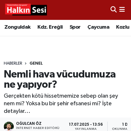
Foto Galeri
Zonguldak
Merkez Nöbetçi Eczaneler
Zonguldak
Kdz. Ereğli
Spor
Çaycuma
Kozlu
Video
Çaycuma
Merkez Hava Durumu
Yazarlar
KDZ. Ereğli
Merkez Trafik Yoğunluk Haritası
HABERLER
GENEL
Kozlu
Süper Lig Puan Durumu ve Fikstür
Nemli hava vücudumuza
Alaplı
Tüm Manşetler
ne yapıyor?
Gerçekten kötü hissetmemize sebep olan şey
Asayiş
Son Dakika Haberleri
nem mi? Yoksa bu bir şehir efsanesi mi? İşte
detaylar...
Bartın
Haber Arşivi
OĞULCAN ÖZ
17.07.2025 - 13:56
1 DK
Karabük
İNTERNET HABER EDITÖRÜ
YAYINLANMA
OKUNMA S