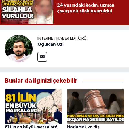
24 yaşındaki kadın, uzman
çavuşa ait silahla vuruldu!
İNTERNET HABER EDITÖRÜ
Oğulcan Öz
Bunlar da ilginizi çekebilir
81 ilin en büyük markaları!
Horlamak ve diş