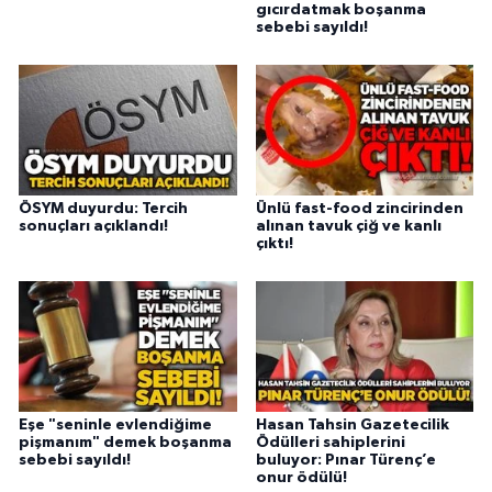
gıcırdatmak boşanma
sebebi sayıldı!
ÖSYM duyurdu: Tercih
Ünlü fast-food zincirinden
sonuçları açıklandı!
alınan tavuk çiğ ve kanlı
çıktı!
Eşe "seninle evlendiğime
Hasan Tahsin Gazetecilik
pişmanım" demek boşanma
Ödülleri sahiplerini
sebebi sayıldı!
buluyor: Pınar Türenç’e
onur ödülü!