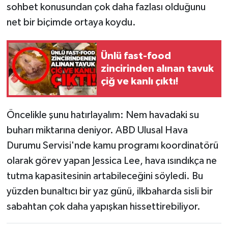
sohbet konusundan çok daha fazlası olduğunu
net bir biçimde ortaya koydu.
Gökçebey
GÜNDEM
Ünlü fast-food
zincirinden alınan tavuk
İş ilanı
çiğ ve kanlı çıktı!
Kilimli
Öncelikle şunu hatırlayalım: Nem havadaki su
Kültür - Sanat
buharı miktarına deniyor. ABD Ulusal Hava
Durumu Servisi'nde kamu programı koordinatörü
MAGAZİN
olarak görev yapan Jessica Lee, hava ısındıkça ne
tutma kapasitesinin artabileceğini söyledi. Bu
Politika
yüzden bunaltıcı bir yaz günü, ilkbaharda sisli bir
Resmi İlan
sabahtan çok daha yapışkan hissettirebiliyor.