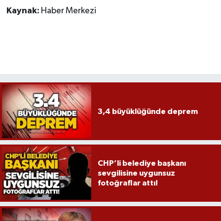
Röportaj
Kaynak:
Haber Merkezi
Sağlık
SİYASET
Spor
Ulusal
3,4 büyüklüğünde deprem
Yaşam
CHP’li belediye başkanı
sevgilisine uygunsuz
fotoğraflar attı!