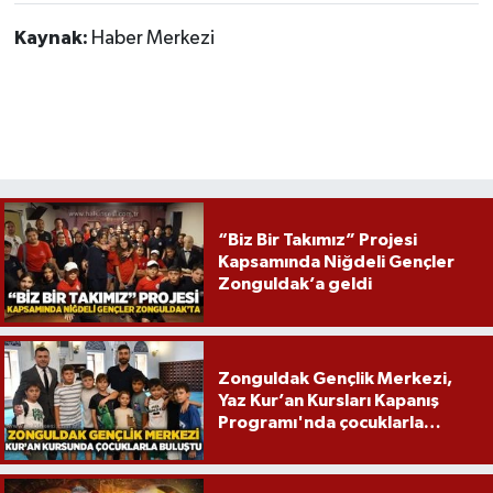
Röportaj
Kaynak:
Haber Merkezi
Sağlık
SİYASET
Spor
Ulusal
“Biz Bir Takımız” Projesi
Kapsamında Niğdeli Gençler
Zonguldak’a geldi
Yaşam
Zonguldak Gençlik Merkezi,
Yaz Kur’an Kursları Kapanış
Programı'nda çocuklarla
buluştu