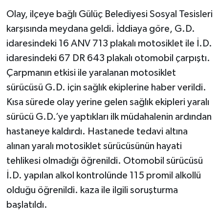
Olay, ilçeye bağlı Gülüç Belediyesi Sosyal Tesisleri
Gökçebey
karşısında meydana geldi. İddiaya göre, G.D.
idaresindeki 16 ANV 713 plakalı motosiklet ile İ.D.
GÜNDEM
idaresindeki 67 DR 643 plakalı otomobil çarpıştı.
Çarpmanın etkisi ile yaralanan motosiklet
İş ilanı
sürücüsü G.D. için sağlık ekiplerine haber verildi.
Kilimli
Kısa sürede olay yerine gelen sağlık ekipleri yaralı
sürücü G.D.’ye yaptıkları ilk müdahalenin ardından
Kültür - Sanat
hastaneye kaldırdı. Hastanede tedavi altına
alınan yaralı motosiklet sürücüsünün hayati
MAGAZİN
tehlikesi olmadığı öğrenildi. Otomobil sürücüsü
Politika
İ.D. yapılan alkol kontrolünde 115 promil alkollü
olduğu öğrenildi. kaza ile ilgili soruşturma
Resmi İlan
başlatıldı.