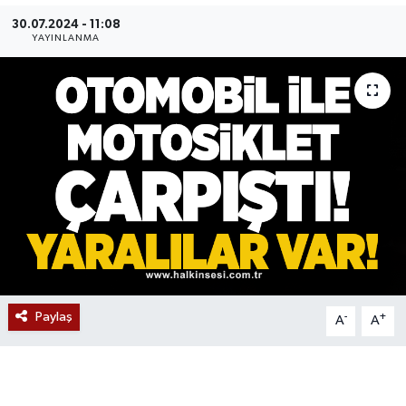
30.07.2024 - 11:08
Devrek
YAYINLANMA
Bolu
ÇEVRE
BİLİM VE TEKNOLOJİ
DUNYA
Düzce
Eğitim
Paylaş
-
+
A
A
Ekonomi
Genel