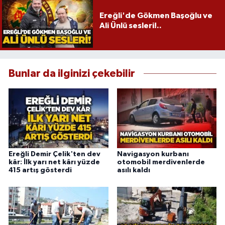
Ereğli'de Gökmen Başoğlu ve
Ali Ünlü sesleri!..
Bunlar da ilginizi çekebilir
Ereğli Demir Çelik'ten dev
Navigasyon kurbanı
kâr: İlk yarı net kârı yüzde
otomobil merdivenlerde
415 artış gösterdi
asılı kaldı