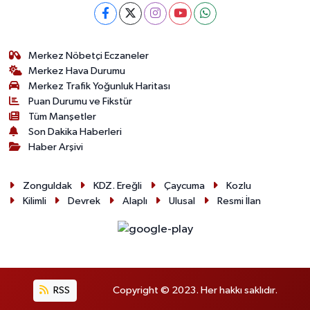
Merkez Nöbetçi Eczaneler
Merkez Hava Durumu
Merkez Trafik Yoğunluk Haritası
Puan Durumu ve Fikstür
Tüm Manşetler
Son Dakika Haberleri
Haber Arşivi
Zonguldak
KDZ. Ereğli
Çaycuma
Kozlu
Kilimli
Devrek
Alaplı
Ulusal
Resmi İlan
RSS
Copyright © 2023. Her hakkı saklıdır.