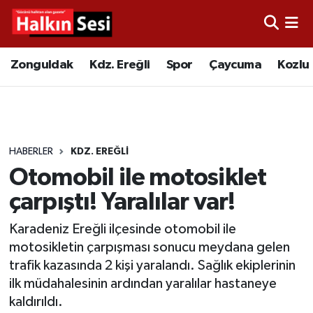
Foto Galeri
Zonguldak
Merkez Nöbetçi Eczaneler
Zonguldak
Kdz. Ereğli
Spor
Çaycuma
Kozlu
Video
Çaycuma
Merkez Hava Durumu
Yazarlar
KDZ. Ereğli
Merkez Trafik Yoğunluk Haritası
HABERLER
KDZ. EREĞLI
Kozlu
Süper Lig Puan Durumu ve Fikstür
Otomobil ile motosiklet
Alaplı
Tüm Manşetler
çarpıştı! Yaralılar var!
Karadeniz Ereğli ilçesinde otomobil ile
Asayiş
Son Dakika Haberleri
motosikletin çarpışması sonucu meydana gelen
trafik kazasında 2 kişi yaralandı. Sağlık ekiplerinin
Bartın
Haber Arşivi
ilk müdahalesinin ardından yaralılar hastaneye
kaldırıldı.
Karabük