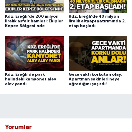
Kdz. Ereğli'de 200 milyon
Kdz. Ereğli’de 40 milyon
liralık asfalt hamlesi: Ekipler
liralık altyapı yatırımında 2.
Kepez Bölgesi'nde
etap başladı
Kdz. Ereğli’de park
Gece vakti korkutan olay:
halindeki kamyonet alev
Apartman sakinleri neye
alev yandı
uğradığını şaşırdı!
Yorumlar