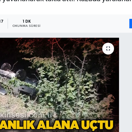
17
1 DK
OKUNMA SÜRESI