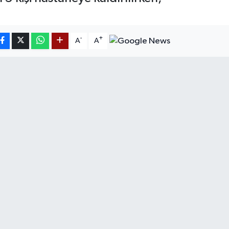
-
+
A
A