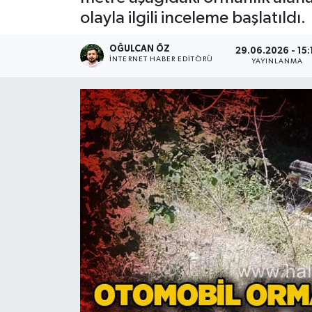
olayla ilgili inceleme başlatıldı.
Devrek
OĞULCAN ÖZ
29.06.2026 - 15:
Bolu
İNTERNET HABER EDITÖRÜ
YAYINLANMA
ÇEVRE
BİLİM VE TEKNOLOJİ
DUNYA
Düzce
Eğitim
Ekonomi
Genel