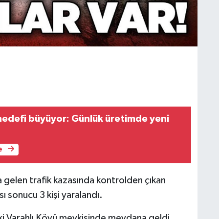
 hedefi büyüyor: Günlük üretimde yeni
e
 gelen trafik kazasında kontrolden çıkan
 sonucu 3 kişi yaralandı.
eki Varahlı Köyü mevkisinde meydana geldi.