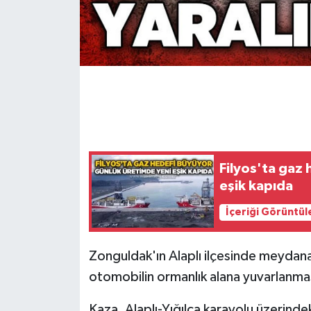
Gökçebey
GÜNDEM
İş ilanı
Kilimli
Filyos'ta gaz
Kültür - Sanat
eşik kapıda
MAGAZİN
İçeriği Görüntül
Politika
Zonguldak'ın Alaplı ilçesinde meydana
otomobilin ormanlık alana yuvarlanması
Resmi İlan
Kaza, Alaplı-Yığılca karayolu üzerind