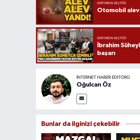
EDITÖRÜN SEÇTIĞI
Otomobil alev 
EDITÖRÜN SEÇTIĞI
İbrahim Süheyl
başarı
İNTERNET HABER EDITÖRÜ
Oğulcan Öz
Bunlar da ilginizi çekebilir