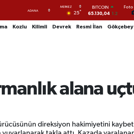
BITCOIN
Foto 
65.130,04
1.2
°
25
DOLAR
47,7106
0.17
uma
Kozlu
Kilimli
Devrek
Resmi İlan
Gökçebey
EURO
55,1652
0.27
STERLİN
64,4046
0.35
GRAM ALTIN
6618.49
2.12
BİST100
13.773
-19
anlık alana uçtu
ürücüsünün direksiyon hakimiyetini kaybett
yuvarlanarak takla attı. Kazada yaralanan 