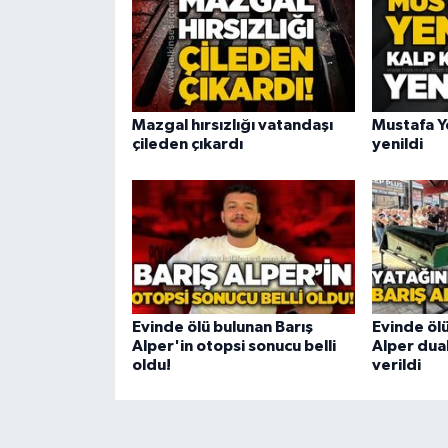
Mazgal hırsızlığı vatandaşı
Mustafa Y
çileden çıkardı
yenildi
Evinde ölü bulunan Barış
Evinde ölü
Alper'in otopsi sonucu belli
Alper dua
oldu!
verildi