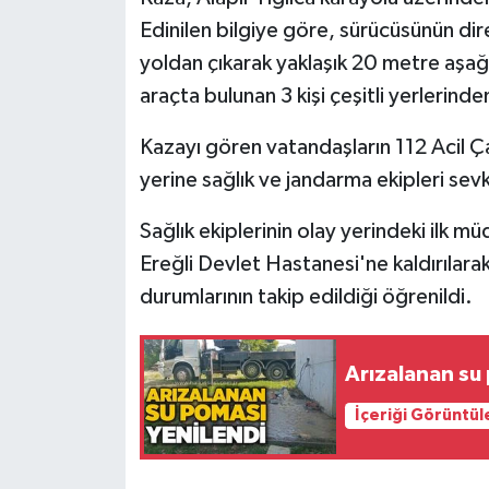
Röportaj
Edinilen bilgiye göre, sürücüsünün di
yoldan çıkarak yaklaşık 20 metre aşağı
Sağlık
araçta bulunan 3 kişi çeşitli yerlerinde
SİYASET
Kazayı gören vatandaşların 112 Acil Ç
Spor
yerine sağlık ve jandarma ekipleri sevk
Sağlık ekiplerinin olay yerindeki ilk m
Ulusal
Ereğli Devlet Hastanesi'ne kaldırılarak t
Yaşam
durumlarının takip edildiği öğrenildi.
Arızalanan su
İçeriği Görüntül