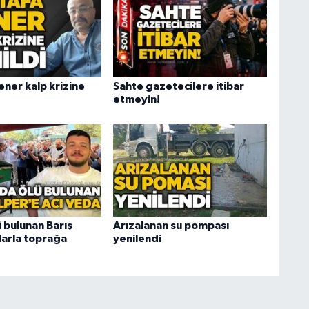
ener kalp krizine
Sahte gazetecilere itibar
etmeyin!
 bulunan Barış
Arızalanan su pompası
larla toprağa
yenilendi