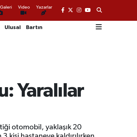
Galeri
Video
Yazarlar
Ulusal
Bartın
: Yaralılar
iği otomobil, yaklaşık 20
3 kişi hastaneye kaldırılırken,