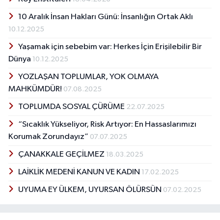
10 Aralık İnsan Hakları Günü: İnsanlığın Ortak Aklı
10.12.2025
Yaşamak için sebebim var: Herkes İçin Erişilebilir Bir
Dünya
10.12.2025
YOZLAŞAN TOPLUMLAR, YOK OLMAYA
MAHKÜMDÜR!
07.08.2025
TOPLUMDA SOSYAL ÇÜRÜME
22.07.2025
“Sıcaklık Yükseliyor, Risk Artıyor: En Hassaslarımızı
Korumak Zorundayız”
07.07.2025
ÇANAKKALE GEÇİLMEZ
18.03.2025
LAİKLİK MEDENİ KANUN VE KADIN
17.02.2025
UYUMA EY ÜLKEM, UYURSAN ÖLÜRSÜN
07.02.2025