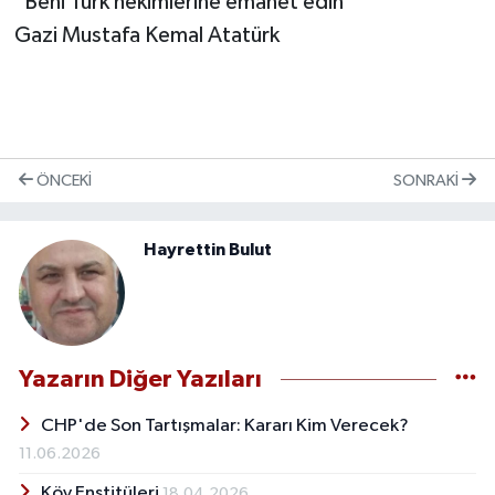
"Beni Türk hekimlerine emanet edin "
Gazi Mustafa Kemal Atatürk
ÖNCEKI
SONRAKI
Hayrettin Bulut
Yazarın Diğer Yazıları
CHP'de Son Tartışmalar: Kararı Kim Verecek?
11.06.2026
Köy Enstitüleri
18.04.2026