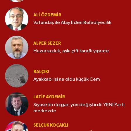
ALI ÖZDEMIR
Vatandaş ile Alay Eden Belediyecilik
ALPER SEZER
Huzursuzluk, aşkı çift taraflı yıpratır
BALÇIK!
Ayakkabı işi ne oldu küçük Cem
LATIF AYDEMIR
Siyasetin rüzgarı yön değiştirdi: YENİ Parti
merkezde
SELÇUK KOÇAKLI