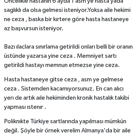
Öncelikle hastanın 6 ayda 1 asm ye hasta yada
saglıklı da olsa gelmesi isteniyor.Yoksa aile hekimi
ne ceza , baska bir kırtere göre hasta hastaneye
az başvursun isteniyor.
Bazı ılaclara sınırlama getirildi onları belli bir oranın
üstünde yazarsa yine ceza . Memniyet sartı
getirildi hastayı memnun etmezse yine ceza.
Hasta hastaneye gitse ceza , asm ye gelmese
ceza . Sistemden kacamıyorsunuz. En can alıcı
yerı de artık aıle hekiminden kronik hastalık takibi
yapması ıstenır .
Poliknıkte Türkiye sartlarında yapılması mümkün
değil. Şöyle bir örnek verelim Almanya'da bir aile