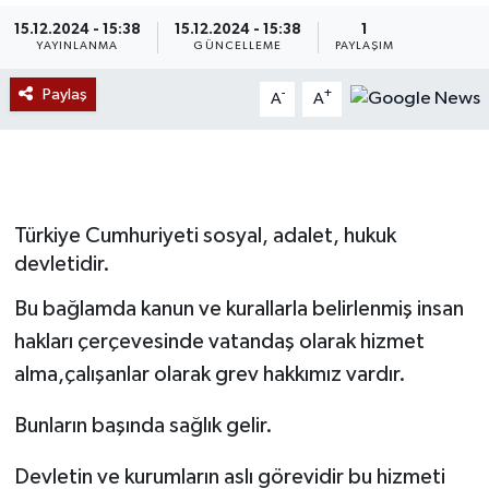
15.12.2024 - 15:38
15.12.2024 - 15:38
1
Devrek
YAYINLANMA
GÜNCELLEME
PAYLAŞIM
Bolu
Paylaş
-
+
A
A
ÇEVRE
BİLİM VE TEKNOLOJİ
Türkiye Cumhuriyeti sosyal, adalet, hukuk
DUNYA
devletidir.
Bu bağlamda kanun ve kurallarla belirlenmiş insan
Düzce
hakları çerçevesinde vatandaş olarak hizmet
alma,çalışanlar olarak grev hakkımız vardır.
Eğitim
Bunların başında sağlık gelir.
Ekonomi
Devletin ve kurumların aslı görevidir bu hizmeti
Genel