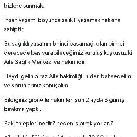
bizlere sunmak.
Gökçebey
İnsan yaşamı boyunca salık lı yaşamak hakkına
sahiptir.
GÜNDEM
Bu sağlıklı yaşamın birinci basamağı olan birinci
İş ilanı
derecede baş vurabileceğimiz kuruluş kuşkusuz ki
Kilimli
Aile Sağlık Merkezi ve hekimidir
Haydi gelin biraz Aile hakimliği' n den bahsedelim
Kültür - Sanat
ve sorunlarınız konuşalım.
MAGAZİN
Bildiğiniz gibi Aile hekimleri son 2 ayda 8 gün iş
Politika
bırakma yaptı.
Peki talepleri nedir? neden iş bırakıyorlar.?
Resmi İlan