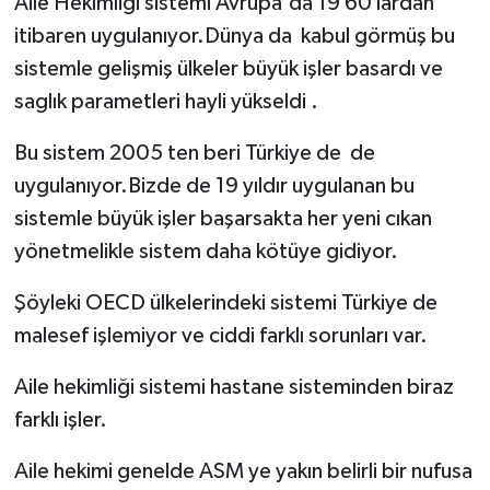
Aile Hekimliği sistemi Avrupa'da 19 60 lardan
Röportaj
itibaren uygulanıyor.Dünya da kabul görmüş bu
Sağlık
sistemle gelişmiş ülkeler büyük işler basardı ve
saglık parametleri hayli yükseldi .
SİYASET
Bu sistem 2005 ten beri Türkiye de de
Spor
uygulanıyor.Bizde de 19 yıldır uygulanan bu
sistemle büyük işler başarsakta her yeni cıkan
Ulusal
yönetmelikle sistem daha kötüye gidiyor.
Yaşam
Şöyleki OECD ülkelerindeki sistemi Türkiye de
malesef işlemiyor ve ciddi farklı sorunları var.
Aile hekimliği sistemi hastane sisteminden biraz
farklı işler.
Aile hekimi genelde ASM ye yakın belirli bir nufusa