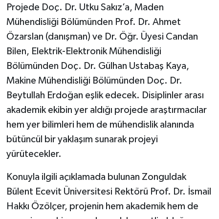
Röportaj
Projede Doç. Dr. Utku Sakız’a, Maden
Mühendisliği Bölümünden Prof. Dr. Ahmet
Sağlık
Özarslan (danışman) ve Dr. Öğr. Üyesi Candan
Bilen, Elektrik-Elektronik Mühendisliği
SİYASET
Bölümünden Doç. Dr. Gülhan Ustabaş Kaya,
Spor
Makine Mühendisliği Bölümünden Doç. Dr.
Beytullah Erdoğan eşlik edecek. Disiplinler arası
Ulusal
akademik ekibin yer aldığı projede araştırmacılar
hem yer bilimleri hem de mühendislik alanında
Yaşam
bütüncül bir yaklaşım sunarak projeyi
yürütecekler.
Konuyla ilgili açıklamada bulunan Zonguldak
Bülent Ecevit Üniversitesi Rektörü Prof. Dr. İsmail
Hakkı Özölçer, projenin hem akademik hem de