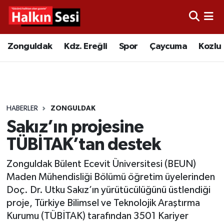
Foto Galeri
Zonguldak
Merkez Nöbetçi Eczaneler
Zonguldak
Kdz. Ereğli
Spor
Çaycuma
Kozlu
Video
Çaycuma
Merkez Hava Durumu
Yazarlar
KDZ. Ereğli
Merkez Trafik Yoğunluk Haritası
HABERLER
ZONGULDAK
Kozlu
Süper Lig Puan Durumu ve Fikstür
Sakız’ın projesine
Alaplı
Tüm Manşetler
TÜBİTAK’tan destek
Zonguldak Bülent Ecevit Üniversitesi (BEUN)
Asayiş
Son Dakika Haberleri
Maden Mühendisliği Bölümü öğretim üyelerinden
Doç. Dr. Utku Sakız’ın yürütücülüğünü üstlendiği
Bartın
Haber Arşivi
proje, Türkiye Bilimsel ve Teknolojik Araştırma
Kurumu (TÜBİTAK) tarafından 3501 Kariyer
Karabük