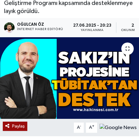
Geliştirme Programı kapsamında desteklenmeye
layık görüldü.
Devrek
OĞULCAN ÖZ
27.06.2025 - 20:23
2 D
Bolu
İNTERNET HABER EDITÖRÜ
YAYINLANMA
OKUNMA 
ÇEVRE
BİLİM VE TEKNOLOJİ
DUNYA
Düzce
Eğitim
Ekonomi
Paylaş
-
+
A
A
Genel