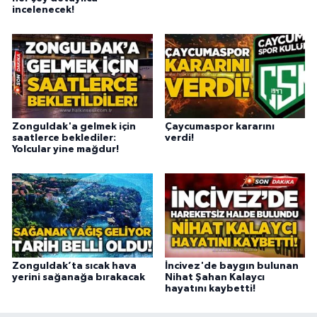
incelenecek!
Zonguldak'a gelmek için
Çaycumaspor kararını
saatlerce beklediler:
verdi!
Yolcular yine mağdur!
Zonguldak’ta sıcak hava
İncivez'de baygın bulunan
yerini sağanağa bırakacak
Nihat Şahan Kalaycı
hayatını kaybetti!