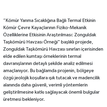
Gökçebey
“Kömür Yanma Sıcaklığına Bağlı Termal Etkinin
GÜNDEM
Kömür Çevre Kayaçlarının Fiziko-Mekanik
Özelliklerine Etkisinin Araştırılması: Zonguldak
İş ilanı
Taşkömürü Havzası Örneği" başlıklı projede,
Kilimli
Zonguldak Taşkömürü Havzası sınırları içerisinden
elde edilen kumtaşı örneklerinin termal
Kültür - Sanat
davranışlarının detaylı şekilde analiz edilmesi
amaçlanıyor. Bu bağlamda projenin, bölgeye
MAGAZİN
özgü jeolojik koşullara ışık tutacak ve madencilik
Politika
alanında daha güvenli, verimli yöntemlerin
geliştirilmesine katkı sağlayacak önemli bulgular
Resmi İlan
üretmesi bekleniyor.