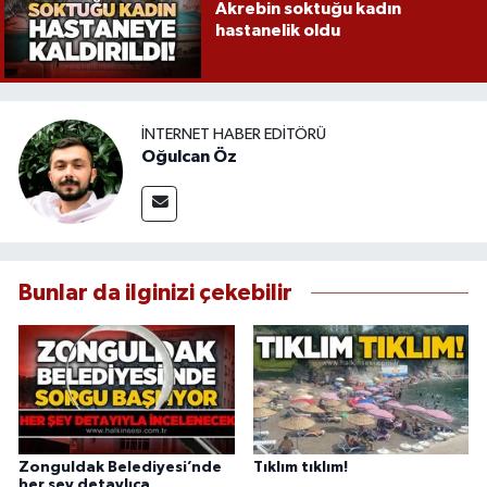
Akrebin soktuğu kadın
hastanelik oldu
İNTERNET HABER EDITÖRÜ
Oğulcan Öz
Bunlar da ilginizi çekebilir
Zonguldak Belediyesi’nde
Tıklım tıklım!
her şey detaylıca