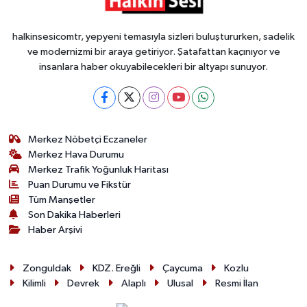
halkinsesicomtr, yepyeni temasıyla sizleri buluştururken, sadelik
ve modernizmi bir araya getiriyor. Şatafattan kaçınıyor ve
insanlara haber okuyabilecekleri bir altyapı sunuyor.
Merkez Nöbetçi Eczaneler
Merkez Hava Durumu
Merkez Trafik Yoğunluk Haritası
Puan Durumu ve Fikstür
Tüm Manşetler
Son Dakika Haberleri
Haber Arşivi
Zonguldak
KDZ. Ereğli
Çaycuma
Kozlu
Kilimli
Devrek
Alaplı
Ulusal
Resmi İlan