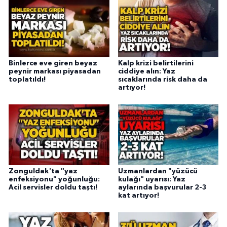
Binlerce eve giren beyaz
Kalp krizi belirtilerini
peynir markası piyasadan
ciddiye alın: Yaz
toplatıldı!
sıcaklarında risk daha da
artıyor!
Zonguldak'ta "yaz
Uzmanlardan "yüzücü
enfeksiyonu" yoğunluğu:
kulağı" uyarısı: Yaz
Acil servisler doldu taştı!
aylarında başvurular 2-3
kat artıyor!