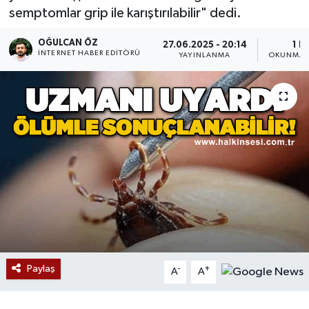
semptomlar grip ile karıştırılabilir" dedi.
Devrek
OĞULCAN ÖZ
27.06.2025 - 20:14
1 D
İNTERNET HABER EDITÖRÜ
YAYINLANMA
OKUNMA 
Bolu
ÇEVRE
BİLİM VE TEKNOLOJİ
DUNYA
Düzce
Eğitim
Paylaş
-
+
Ekonomi
A
A
Genel