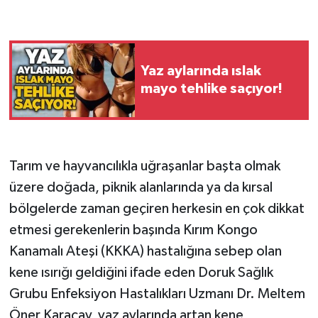
Gökçebey
GÜNDEM
Yaz aylarında ıslak
mayo tehlike saçıyor!
İş ilanı
Kilimli
Tarım ve hayvancılıkla uğraşanlar başta olmak
Kültür - Sanat
üzere doğada, piknik alanlarında ya da kırsal
bölgelerde zaman geçiren herkesin en çok dikkat
MAGAZİN
etmesi gerekenlerin başında Kırım Kongo
Politika
Kanamalı Ateşi (KKKA) hastalığına sebep olan
kene ısırığı geldiğini ifade eden Doruk Sağlık
Resmi İlan
Grubu Enfeksiyon Hastalıkları Uzmanı Dr. Meltem
Öner Karaçay, yaz aylarında artan kene