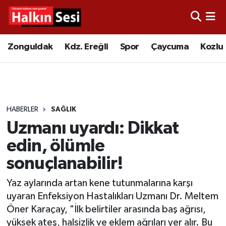
Foto Galeri
Zonguldak
Merkez Nöbetçi Eczaneler
Zonguldak
Kdz. Ereğli
Spor
Çaycuma
Kozlu
Video
Çaycuma
Merkez Hava Durumu
Yazarlar
KDZ. Ereğli
Merkez Trafik Yoğunluk Haritası
HABERLER
SAĞLIK
Kozlu
Süper Lig Puan Durumu ve Fikstür
Uzmanı uyardı: Dikkat
Alaplı
Tüm Manşetler
edin, ölümle
sonuçlanabilir!
Asayiş
Son Dakika Haberleri
Yaz aylarında artan kene tutunmalarına karşı
Bartın
Haber Arşivi
uyaran Enfeksiyon Hastalıkları Uzmanı Dr. Meltem
Öner Karaçay, "İlk belirtiler arasında baş ağrısı,
Karabük
yüksek ateş, halsizlik ve eklem ağrıları yer alır. Bu