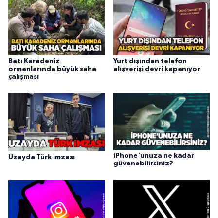
Batı Karadeniz
Yurt dışından telefon
ormanlarında büyük saha
alışverişi devri kapanıyor
çalışması
iPhone'unuza ne kadar
Uzayda Türk imzası
güvenebilirsiniz?