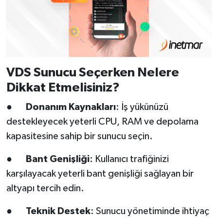
VDS Sunucu Seçerken Nelere
Dikkat Etmelisiniz?
●
Donanım Kaynakları
: İş yükünüzü
destekleyecek yeterli CPU, RAM ve depolama
kapasitesine sahip bir sunucu seçin.
●
Bant Genişliği
: Kullanıcı trafiğinizi
karşılayacak yeterli bant genişliği sağlayan bir
altyapı tercih edin.
●
Teknik Destek
: Sunucu yönetiminde ihtiyaç