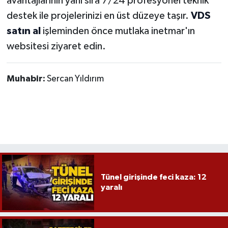
avantajlarının yanı sıra 7/24 profesyonel teknik
destek ile projelerinizi en üst düzeye taşır.
VDS
satın al
işleminden önce mutlaka inetmar'ın
websitesi ziyaret edin.
Muhabir:
Sercan Yıldırım
Tünel girişinde feci kaza: 12
yaralı