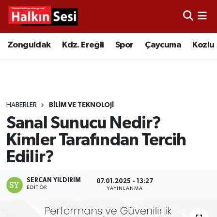
Foto Galeri
Zonguldak
Merkez Nöbetçi Eczaneler
Zonguldak
Kdz. Ereğli
Spor
Çaycuma
Kozlu
Video
Çaycuma
Merkez Hava Durumu
Yazarlar
KDZ. Ereğli
Merkez Trafik Yoğunluk Haritası
HABERLER
BİLİM VE TEKNOLOJİ
Kozlu
Süper Lig Puan Durumu ve Fikstür
Sanal Sunucu Nedir?
Alaplı
Tüm Manşetler
Kimler Tarafından Tercih
Edilir?
Asayiş
Son Dakika Haberleri
SERCAN YILDIRIM
07.01.2025 - 13:27
Bartın
Haber Arşivi
EDITÖR
YAYINLANMA
Karabük