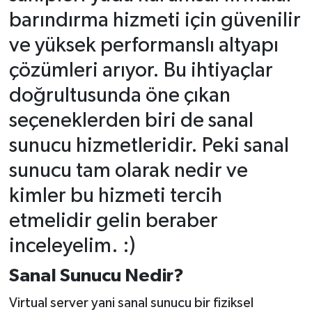
barındırma hizmeti için güvenilir
Gökçebey
ve yüksek performanslı altyapı
çözümleri arıyor. Bu ihtiyaçlar
GÜNDEM
doğrultusunda öne çıkan
İş ilanı
seçeneklerden biri de sanal
Kilimli
sunucu hizmetleridir. Peki sanal
sunucu tam olarak nedir ve
Kültür - Sanat
kimler bu hizmeti tercih
MAGAZİN
etmelidir gelin beraber
inceleyelim. :)
Politika
Sanal Sunucu Nedir?
Resmi İlan
Virtual server yani sanal sunucu bir fiziksel