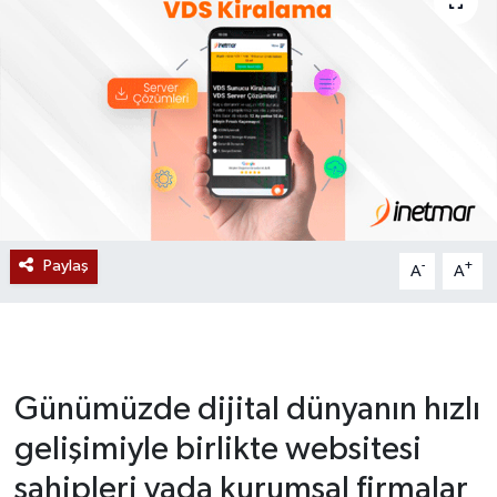
Devrek
Bolu
ÇEVRE
BİLİM VE TEKNOLOJİ
DUNYA
Paylaş
-
+
A
A
Düzce
Eğitim
Günümüzde dijital dünyanın hızlı
Ekonomi
gelişimiyle birlikte websitesi
sahipleri yada kurumsal firmalar
Genel