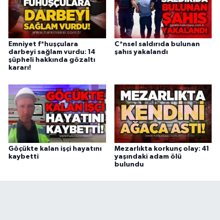
Emniyet f*huşçulara
C*nsel saldırıda bulunan
darbeyi sağlam vurdu: 14
şahıs yakalandı
şüpheli hakkında gözaltı
kararı!
Göçükte kalan işçi hayatını
Mezarlıkta korkunç olay: 41
kaybetti
yaşındaki adam ölü
bulundu