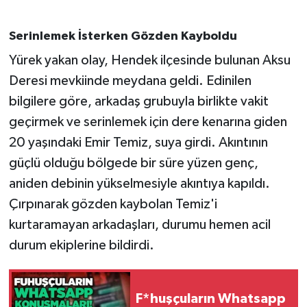
Gökçebey
Serinlemek İsterken Gözden Kayboldu
Yürek yakan olay, Hendek ilçesinde bulunan Aksu
GÜNDEM
Deresi mevkiinde meydana geldi. Edinilen
bilgilere göre, arkadaş grubuyla birlikte vakit
İş ilanı
geçirmek ve serinlemek için dere kenarına giden
Kilimli
20 yaşındaki Emir Temiz, suya girdi. Akıntının
güçlü olduğu bölgede bir süre yüzen genç,
Kültür - Sanat
aniden debinin yükselmesiyle akıntıya kapıldı.
Çırpınarak gözden kaybolan Temiz'i
MAGAZİN
kurtaramayan arkadaşları, durumu hemen acil
Politika
durum ekiplerine bildirdi.
Resmi İlan
F*huşçuların Whatsapp