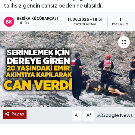
talihsiz gencin cansız bedenine ulaşıldı.
Devrek
BERIKA KÜÇÜKAKÇALI
11.06.2026 - 18:51
1
EDITÖR
YAYINLANMA
PAYLAŞIM
Bolu
ÇEVRE
BİLİM VE TEKNOLOJİ
DUNYA
Düzce
Eğitim
Paylaş
-
+
A
A
Ekonomi
Genel