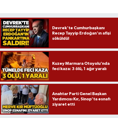
Devrek'te Cumhurbaşkanı
Recep Tayyip Erdoğan'ın afişi
söküldü!
Kuzey Marmara Otoyolu’nda
feci kaza: 3 ölü, 1 ağır yaralı
Anahtar Parti Genel Başkan
Yardımcısı Kır, Sinop’ta esnafı
ziyaret etti