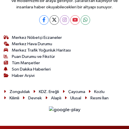
ve modernizmi bir araya getiriyor. Şatafattan kaçınıyor ve
insanlara haber okuyabilecekleri bir altyapı sunuyor.
Merkez Nöbetçi Eczaneler
Merkez Hava Durumu
Merkez Trafik Yoğunluk Haritası
Puan Durumu ve Fikstür
Tüm Manşetler
Son Dakika Haberleri
Haber Arşivi
Zonguldak
KDZ. Ereğli
Çaycuma
Kozlu
Kilimli
Devrek
Alaplı
Ulusal
Resmi İlan