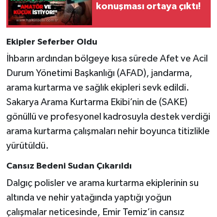
Röportaj
konuşması ortaya çıktı!
Sağlık
Ekipler Seferber Oldu
SİYASET
İhbarın ardından bölgeye kısa sürede Afet ve Acil
Durum Yönetimi Başkanlığı (AFAD), jandarma,
Spor
arama kurtarma ve sağlık ekipleri sevk edildi.
Sakarya Arama Kurtarma Ekibi’nin de (SAKE)
Ulusal
gönüllü ve profesyonel kadrosuyla destek verdiği
Yaşam
arama kurtarma çalışmaları nehir boyunca titizlikle
yürütüldü.
Cansız Bedeni Sudan Çıkarıldı
Dalgıç polisler ve arama kurtarma ekiplerinin su
altında ve nehir yatağında yaptığı yoğun
çalışmalar neticesinde, Emir Temiz’in cansız