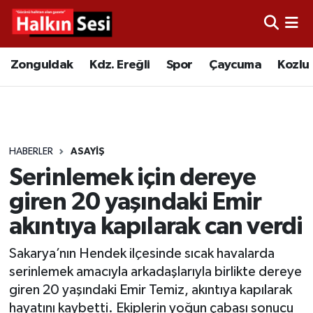
Foto Galeri
Zonguldak
Merkez Nöbetçi Eczaneler
Zonguldak
Kdz. Ereğli
Spor
Çaycuma
Kozlu
Video
Çaycuma
Merkez Hava Durumu
Yazarlar
KDZ. Ereğli
Merkez Trafik Yoğunluk Haritası
HABERLER
ASAYIŞ
Kozlu
Süper Lig Puan Durumu ve Fikstür
Serinlemek için dereye
Alaplı
Tüm Manşetler
giren 20 yaşındaki Emir
akıntıya kapılarak can verdi
Asayiş
Son Dakika Haberleri
Sakarya’nın Hendek ilçesinde sıcak havalarda
Bartın
Haber Arşivi
serinlemek amacıyla arkadaşlarıyla birlikte dereye
giren 20 yaşındaki Emir Temiz, akıntıya kapılarak
Karabük
hayatını kaybetti. Ekiplerin yoğun çabası sonucu