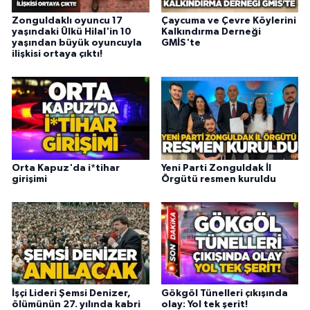
Zonguldaklı oyuncu 17
Çaycuma ve Çevre Köylerini
yaşındaki Ülkü Hilal'in 10
Kalkındırma Derneği
yaşından büyük oyuncuyla
GMİS'te
ilişkisi ortaya çıktı!
Orta Kapuz'da i*tihar
Yeni Parti Zonguldak İl
girişimi
Örgütü resmen kuruldu
İşçi Lideri Şemsi Denizer,
Gökgöl Tünelleri çıkışında
ölümünün 27. yılında kabri
olay: Yol tek şerit!