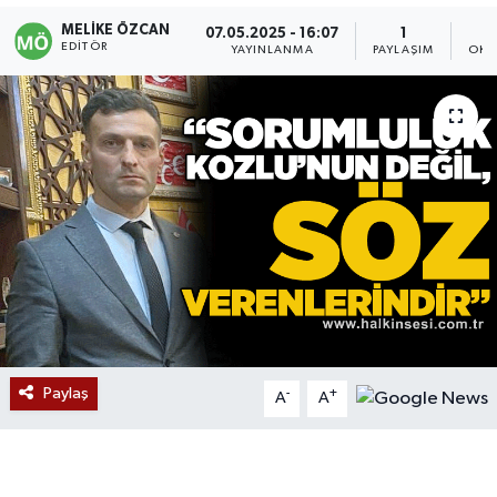
MELIKE ÖZCAN
07.05.2025 - 16:07
1
Devrek
EDITÖR
YAYINLANMA
PAYLAŞIM
OKU
Bolu
ÇEVRE
BİLİM VE TEKNOLOJİ
DUNYA
Düzce
Eğitim
Paylaş
-
+
A
A
Ekonomi
Genel