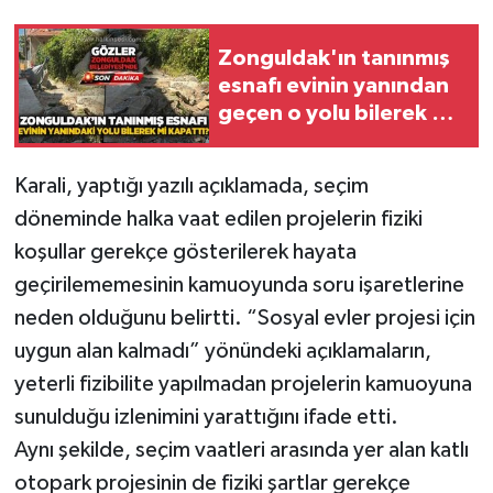
Gökçebey
Zonguldak'ın tanınmış
esnafı evinin yanından
GÜNDEM
geçen o yolu bilerek mi
kapattı?
İş ilanı
Karali, yaptığı yazılı açıklamada, seçim
döneminde halka vaat edilen projelerin fiziki
Kilimli
koşullar gerekçe gösterilerek hayata
Kültür - Sanat
geçirilememesinin kamuoyunda soru işaretlerine
neden olduğunu belirtti. “Sosyal evler projesi için
MAGAZİN
uygun alan kalmadı” yönündeki açıklamaların,
yeterli fizibilite yapılmadan projelerin kamuoyuna
Politika
sunulduğu izlenimini yarattığını ifade etti.
Resmi İlan
Aynı şekilde, seçim vaatleri arasında yer alan katlı
otopark projesinin de fiziki şartlar gerekçe