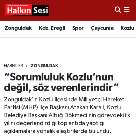
Foto Galeri
Zonguldak
Merkez Nöbetçi Eczaneler
Zonguldak
Kdz. Ereğli
Spor
Çaycuma
Kozlu
Video
Çaycuma
Merkez Hava Durumu
Yazarlar
KDZ. Ereğli
Merkez Trafik Yoğunluk Haritası
HABERLER
ZONGULDAK
Kozlu
Süper Lig Puan Durumu ve Fikstür
“Sorumluluk Kozlu’nun
Alaplı
Tüm Manşetler
değil, söz verenlerindir”
Zonguldak’ın Kozlu ilçesinde Milliyetçi Hareket
Asayiş
Son Dakika Haberleri
Partisi (MHP) İlçe Başkanı Atakan Karali, Kozlu
Belediye Başkanı Altuğ Dökmeci’nin görevdeki ilk
Bartın
Haber Arşivi
yılını değerlendirdiği toplantıda yaptığı
açıklamalara yönelik eleştirilerde bulundu.
Karabük