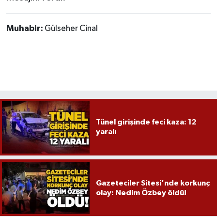
Muhabir:
Gülseher Cinal
Tünel girişinde feci kaza: 12
yaralı
Gazeteciler Sitesi'nde korkunç
olay: Nedim Özbey öldü!