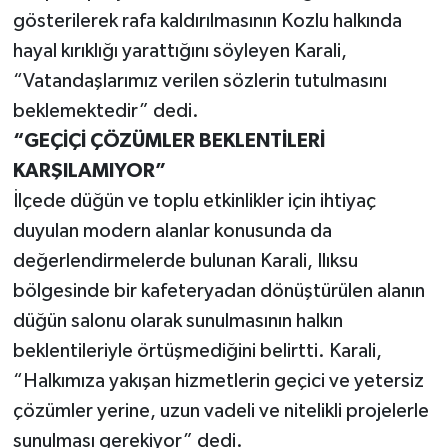
Röportaj
gösterilerek rafa kaldırılmasının Kozlu halkında
hayal kırıklığı yarattığını söyleyen Karali,
Sağlık
“Vatandaşlarımız verilen sözlerin tutulmasını
SİYASET
beklemektedir” dedi.
“GEÇİÇİ ÇÖZÜMLER BEKLENTİLERİ
Spor
KARŞILAMIYOR”
İlçede düğün ve toplu etkinlikler için ihtiyaç
Ulusal
duyulan modern alanlar konusunda da
değerlendirmelerde bulunan Karali, Ilıksu
Yaşam
bölgesinde bir kafeteryadan dönüştürülen alanın
düğün salonu olarak sunulmasının halkın
beklentileriyle örtüşmediğini belirtti. Karali,
“Halkımıza yakışan hizmetlerin geçici ve yetersiz
çözümler yerine, uzun vadeli ve nitelikli projelerle
sunulması gerekiyor” dedi.