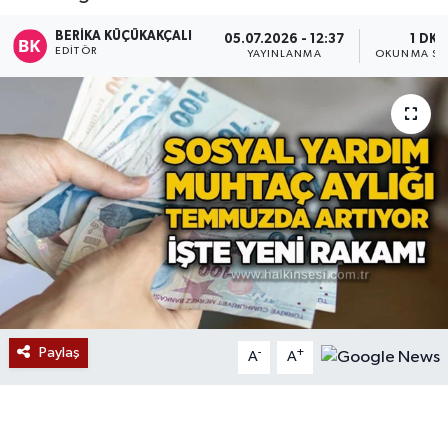
Devrek
BERIKA KÜÇÜKAKÇALI
05.07.2026 - 12:37
1 DK
EDITÖR
YAYINLANMA
OKUNMA SÜ
Bolu
ÇEVRE
BİLİM VE TEKNOLOJİ
DUNYA
Düzce
Eğitim
Paylaş
-
+
A
A
Ekonomi
Genel