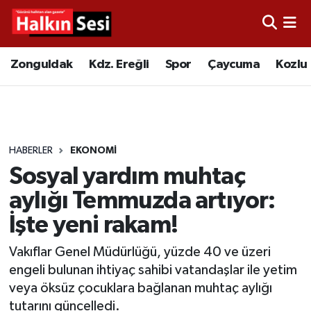
Foto Galeri
Zonguldak
Merkez Nöbetçi Eczaneler
Zonguldak
Kdz. Ereğli
Spor
Çaycuma
Kozlu
Video
Çaycuma
Merkez Hava Durumu
Yazarlar
KDZ. Ereğli
Merkez Trafik Yoğunluk Haritası
HABERLER
EKONOMI
Kozlu
Süper Lig Puan Durumu ve Fikstür
Sosyal yardım muhtaç
Alaplı
Tüm Manşetler
aylığı Temmuzda artıyor:
İşte yeni rakam!
Asayiş
Son Dakika Haberleri
Vakıflar Genel Müdürlüğü, yüzde 40 ve üzeri
Bartın
Haber Arşivi
engeli bulunan ihtiyaç sahibi vatandaşlar ile yetim
veya öksüz çocuklara bağlanan muhtaç aylığı
Karabük
tutarını güncelledi.