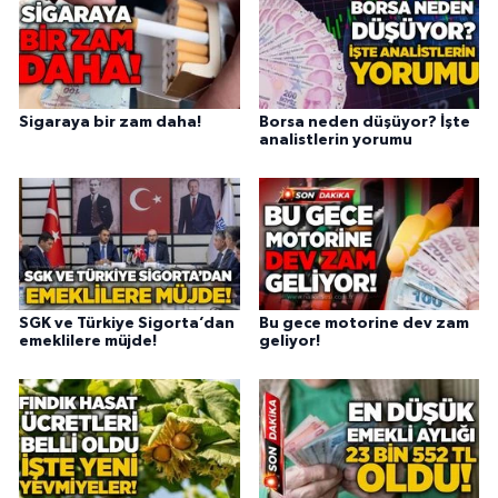
Sigaraya bir zam daha!
Borsa neden düşüyor? İşte
analistlerin yorumu
SGK ve Türkiye Sigorta’dan
Bu gece motorine dev zam
emeklilere müjde!
geliyor!