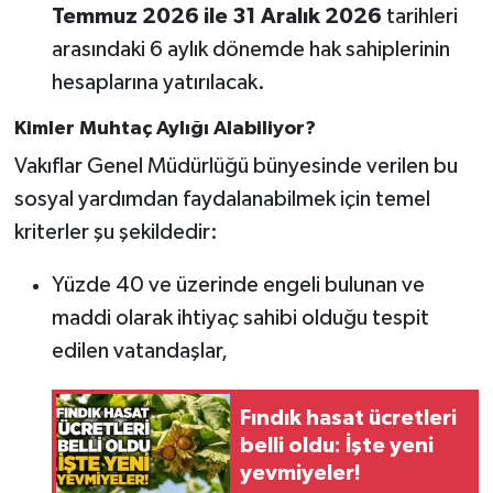
Röportaj
Temmuz 2026 ile 31 Aralık 2026
tarihleri
arasındaki 6 aylık dönemde hak sahiplerinin
Sağlık
hesaplarına yatırılacak.
SİYASET
Kimler Muhtaç Aylığı Alabiliyor?
Vakıflar Genel Müdürlüğü bünyesinde verilen bu
Spor
sosyal yardımdan faydalanabilmek için temel
kriterler şu şekildedir:
Ulusal
Yüzde 40 ve üzerinde engeli bulunan ve
Yaşam
maddi olarak ihtiyaç sahibi olduğu tespit
edilen vatandaşlar,
Fındık hasat ücretleri
belli oldu: İşte yeni
yevmiyeler!