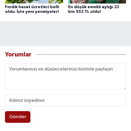
Fındık hasat ücretleri belli
En düşük emekli aylığı 23
oldu: İşte yeni yevmiyeler!
bin 552 TL oldu!
Yorumlar
Gönder