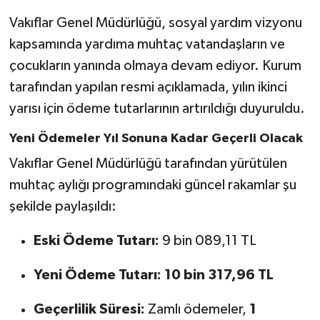
Vakıflar Genel Müdürlüğü, sosyal yardım vizyonu
Gökçebey
kapsamında yardıma muhtaç vatandaşların ve
çocukların yanında olmaya devam ediyor. Kurum
GÜNDEM
tarafından yapılan resmi açıklamada, yılın ikinci
İş ilanı
yarısı için ödeme tutarlarının artırıldığı duyuruldu.
Yeni Ödemeler Yıl Sonuna Kadar Geçerli Olacak
Kilimli
Vakıflar Genel Müdürlüğü tarafından yürütülen
Kültür - Sanat
muhtaç aylığı programındaki güncel rakamlar şu
şekilde paylaşıldı:
MAGAZİN
Eski Ödeme Tutarı:
9 bin 089,11 TL
Politika
Yeni Ödeme Tutarı:
10 bin 317,96 TL
Resmi İlan
Geçerlilik Süresi:
Zamlı ödemeler,
1