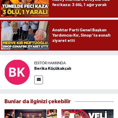
feci kaza: 3 ölü, 1 ağır yaralı
Anahtar Parti Genel Başkan
Yardımcısı Kır, Sinop’ta esnafı
ziyaret etti
EDITÖR HAKKINDA
Berika Küçükakçalı
Bunlar da ilginizi çekebilir