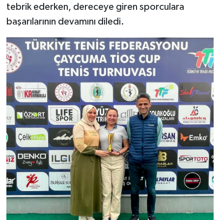
Röportaj
tebrik ederken, dereceye giren sporculara
başarılarının devamını diledi.
Sağlık
SİYASET
Spor
Ulusal
Yaşam