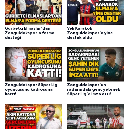
Gurbetçi Elmaslar'dan
Veli Karakök
Zonguldakspor'a forma
Zonguldakspor'a yine
desteği
destek oldu
Zonguldakspor Süper Lig
Zonguldakspor'un
oyuncusunu kadrosuna
radarındaki genç yetenek
kattı!
Süper Lig'e imza attı!