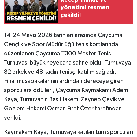
yönetimi resmen
Gökçebey
çekildi!
GÜNDEM
14-24 Mayıs 2026 tarihleri arasında Çaycuma
Gençlik ve Spor Müdürlüğü tenis kortlarında
İş ilanı
düzenlenen Çaycuma T300 Master Tenis
Kilimli
Turnuvası büyük heyecana sahne oldu. Turnuvaya
82 erkek ve 48 kadın tenisçi katılım sağladı.
Kültür - Sanat
Final müsabakalarının ardından dereceye giren
sporculara ödülleri, Çaycuma Kaymakamı Adem
MAGAZİN
Kaya, Turnuvanın Baş Hakemi Zeynep Çevik ve
Politika
Gözlem Hakemi Osman Fırat Özer tarafından
verildi.
Resmi İlan
Kaymakam Kaya, Turnuvaya katılan tüm sporcuları