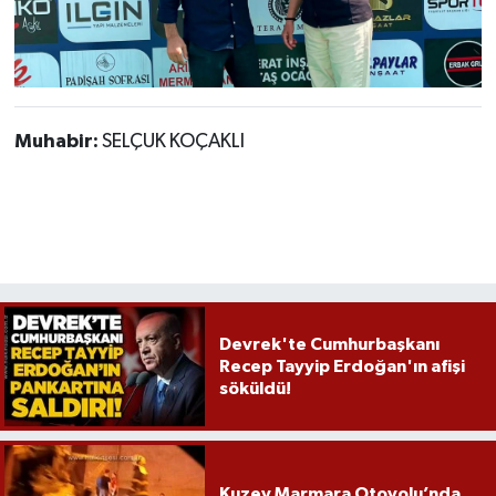
Muhabir:
SELÇUK KOÇAKLI
Devrek'te Cumhurbaşkanı
Recep Tayyip Erdoğan'ın afişi
söküldü!
Kuzey Marmara Otoyolu’nda