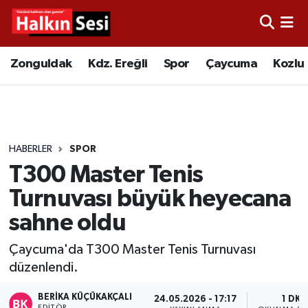
Foto Galeri
Zonguldak
Merkez Nöbetçi Eczaneler
Zonguldak
Kdz. Ereğli
Spor
Çaycuma
Kozlu
Video
Çaycuma
Merkez Hava Durumu
Yazarlar
KDZ. Ereğli
Merkez Trafik Yoğunluk Haritası
HABERLER
SPOR
Kozlu
Süper Lig Puan Durumu ve Fikstür
T300 Master Tenis
Alaplı
Tüm Manşetler
Turnuvası büyük heyecana
sahne oldu
Asayiş
Son Dakika Haberleri
Çaycuma'da T300 Master Tenis Turnuvası
Bartın
Haber Arşivi
düzenlendi.
Karabük
BERIKA KÜÇÜKAKÇALI
24.05.2026 - 17:17
1 DK
EDITÖR