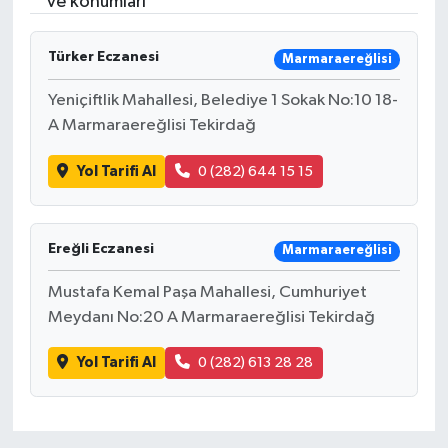
ve konumları
Devrek
Türker Eczanesi
Marmaraereğlisi
Bolu
Yeniçiftlik Mahallesi, Belediye 1 Sokak No:10 18-
A Marmaraereğlisi Tekirdağ
ÇEVRE
Yol Tarifi Al
0 (282) 644 15 15
BİLİM VE TEKNOLOJİ
DUNYA
Ereğli Eczanesi
Marmaraereğlisi
Düzce
Mustafa Kemal Paşa Mahallesi, Cumhuriyet
Meydanı No:20 A Marmaraereğlisi Tekirdağ
Eğitim
Yol Tarifi Al
0 (282) 613 28 28
Ekonomi
Genel