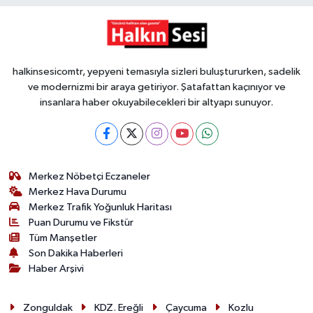
Röportaj
Sağlık
halkinsesicomtr, yepyeni temasıyla sizleri buluştururken, sadelik
SİYASET
ve modernizmi bir araya getiriyor. Şatafattan kaçınıyor ve
insanlara haber okuyabilecekleri bir altyapı sunuyor.
Spor
Ulusal
Merkez Nöbetçi Eczaneler
Yaşam
Merkez Hava Durumu
Merkez Trafik Yoğunluk Haritası
Puan Durumu ve Fikstür
Tüm Manşetler
Son Dakika Haberleri
Haber Arşivi
Zonguldak
KDZ. Ereğli
Çaycuma
Kozlu