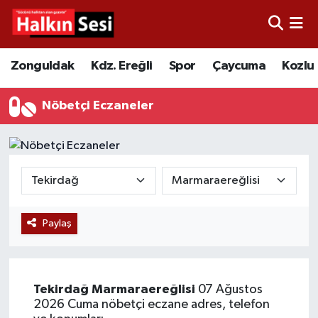
Foto Galeri
Zonguldak
Merkez Nöbetçi Eczaneler
Zonguldak
Kdz. Ereğli
Spor
Çaycuma
Kozlu
Video
Çaycuma
Merkez Hava Durumu
Nöbetçi Eczaneler
Yazarlar
KDZ. Ereğli
Merkez Trafik Yoğunluk Haritası
Kozlu
Süper Lig Puan Durumu ve Fikstür
Alaplı
Tüm Manşetler
Paylaş
Asayiş
Son Dakika Haberleri
Bartın
Haber Arşivi
Tekirdağ
Marmaraereğlisi
07 Ağustos
2026 Cuma nöbetçi eczane adres, telefon
Karabük