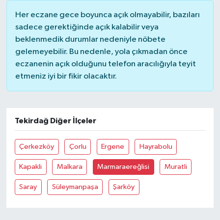
Her eczane gece boyunca açık olmayabilir, bazıları
Gökçebey
sadece gerektiğinde açık kalabilir veya
beklenmedik durumlar nedeniyle nöbete
GÜNDEM
gelemeyebilir. Bu nedenle, yola çıkmadan önce
eczanenin açık olduğunu telefon aracılığıyla teyit
İş ilanı
etmeniz iyi bir fikir olacaktır.
Kilimli
Tekirdağ Diğer İlçeler
Kültür - Sanat
Çerkezköy
Çorlu
Ergene
Hayrabolu
MAGAZİN
Kapakli
Malkara
Marmaraereğlisi
Muratli
Politika
Saray
Süleymanpaşa
Şarköy
Resmi İlan