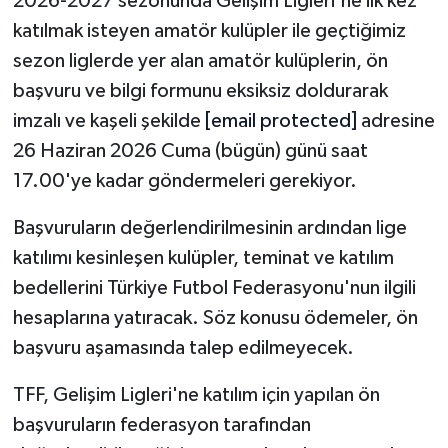
2026-2027 sezonunda Gelişim Ligleri'ne ilk kez
Röportaj
katılmak isteyen amatör kulüpler ile geçtiğimiz
Sağlık
sezon liglerde yer alan amatör kulüplerin, ön
başvuru ve bilgi formunu eksiksiz doldurarak
SİYASET
imzalı ve kaşeli şekilde
[email protected]
adresine
26 Haziran 2026 Cuma (bügün) günü saat
Spor
17.00'ye kadar göndermeleri gerekiyor.
Ulusal
Başvuruların değerlendirilmesinin ardından lige
katılımı kesinleşen kulüpler, teminat ve katılım
Yaşam
bedellerini Türkiye Futbol Federasyonu'nun ilgili
hesaplarına yatıracak. Söz konusu ödemeler, ön
başvuru aşamasında talep edilmeyecek.
TFF, Gelişim Ligleri'ne katılım için yapılan ön
başvuruların federasyon tarafından