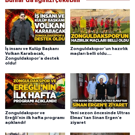
Bunlar da ilginizi çekebilir
İş insanı ve Kulüp Başkanı
Zonguldakspor'un hazırlık
Volkan Karabacak,
maçları belli oldu....
Zonguldakspor'a destek
oldu!
Zonguldakspor ve
Yeni sezon öncesinde Ultras
Ereğli’nin ilk hafta programı
Elmas’tan Sinan Ergen’e
açıklandı!
ziyaret