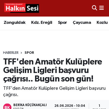
Foto Galeri
Zonguldak
Merkez Nöbetçi Eczaneler
Zonguldak
Kdz. Ereğli
Spor
Çaycuma
Kozlu
Video
Çaycuma
Merkez Hava Durumu
Yazarlar
KDZ. Ereğli
Merkez Trafik Yoğunluk Haritası
HABERLER
SPOR
Kozlu
Süper Lig Puan Durumu ve Fikstür
TFF'den Amatör Kulüplere
Alaplı
Tüm Manşetler
Gelişim Ligleri başvuru
çağrısı.. Bugün son gün!
Asayiş
Son Dakika Haberleri
TFF'den Amatör Kulüplere Gelişim Ligleri başvuru
Bartın
Haber Arşivi
çağrısı.
Karabük
BERIKA KÜÇÜKAKÇALI
26.06.2026 - 10:04
1
EDITÖR