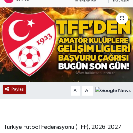
YAYINLANMA
PAYLAŞIM
Devrek
Bolu
ÇEVRE
BİLİM VE TEKNOLOJİ
DUNYA
Düzce
Paylaş
-
+
A
A
Eğitim
Ekonomi
Türkiye Futbol Federasyonu (TFF), 2026-2027
Genel