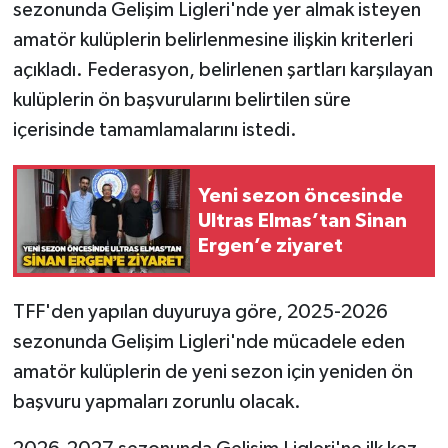
sezonunda Gelişim Ligleri'nde yer almak isteyen
amatör kulüplerin belirlenmesine ilişkin kriterleri
Gökçebey
açıkladı. Federasyon, belirlenen şartları karşılayan
GÜNDEM
kulüplerin ön başvurularını belirtilen süre
içerisinde tamamlamalarını istedi.
İş ilanı
Yeni sezon öncesinde
Kilimli
Ultras Elmas’tan Sinan
Ergen’e ziyaret
Kültür - Sanat
MAGAZİN
TFF'den yapılan duyuruya göre, 2025-2026
sezonunda Gelişim Ligleri'nde mücadele eden
Politika
amatör kulüplerin de yeni sezon için yeniden ön
başvuru yapmaları zorunlu olacak.
Resmi İlan