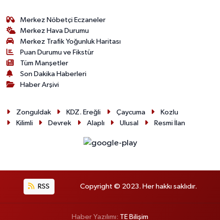
Röportaj
Merkez Nöbetçi Eczaneler
Sağlık
Merkez Hava Durumu
Merkez Trafik Yoğunluk Haritası
Puan Durumu ve Fikstür
SİYASET
Tüm Manşetler
Son Dakika Haberleri
Spor
Haber Arşivi
Ulusal
Zonguldak
KDZ. Ereğli
Çaycuma
Kozlu
Kilimli
Devrek
Alaplı
Ulusal
Resmi İlan
Yaşam
RSS
Copyright © 2023. Her hakkı saklıdır.
Haber Yazılımı:
TE Bilişim