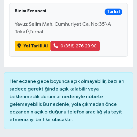
Devrek
Bizim Eczanesi
Turhal
Yavuz Selim Mah. Cumhuriyet Ca. No:35\A
Bolu
Tokat\Turhal
ÇEVRE
Yol Tarifi Al
0 (356) 276 29 90
BİLİM VE TEKNOLOJİ
DUNYA
Her eczane gece boyunca açık olmayabilir, bazıları
Düzce
sadece gerektiğinde açık kalabilir veya
beklenmedik durumlar nedeniyle nöbete
gelemeyebilir. Bu nedenle, yola çıkmadan önce
Eğitim
eczanenin açık olduğunu telefon aracılığıyla teyit
etmeniz iyi bir fikir olacaktır.
Ekonomi
Genel