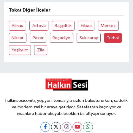
Tokat Diğer İlçeler
Gökçebey
Almus
Artova
Başçiftlik
Erbaa
Merkez
GÜNDEM
Niksar
Pazar
Reşadiye
Sulusaray
Turhal
İş ilanı
Yeşilyurt
Zile
Kilimli
Kültür - Sanat
MAGAZİN
halkinsesicomtr, yepyeni temasıyla sizleri buluştururken, sadelik
Politika
ve modernizmi bir araya getiriyor. Şatafattan kaçınıyor ve
insanlara haber okuyabilecekleri bir altyapı sunuyor.
Resmi İlan