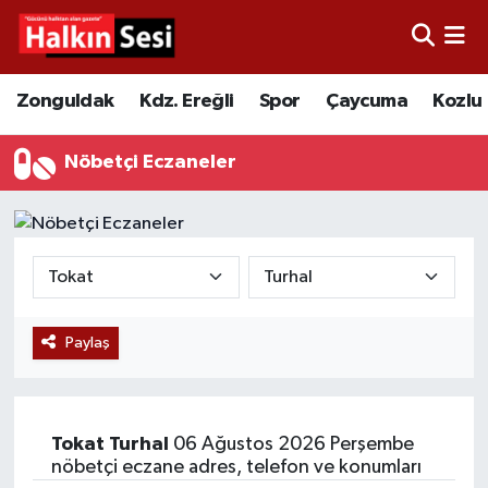
Foto Galeri
Zonguldak
Merkez Nöbetçi Eczaneler
Zonguldak
Kdz. Ereğli
Spor
Çaycuma
Kozlu
Video
Çaycuma
Merkez Hava Durumu
Nöbetçi Eczaneler
Yazarlar
KDZ. Ereğli
Merkez Trafik Yoğunluk Haritası
Kozlu
Süper Lig Puan Durumu ve Fikstür
Alaplı
Tüm Manşetler
Paylaş
Asayiş
Son Dakika Haberleri
Bartın
Haber Arşivi
Tokat
Turhal
06 Ağustos 2026 Perşembe
nöbetçi eczane adres, telefon ve konumları
Karabük