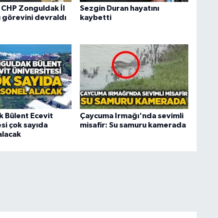
 CHP Zonguldak İl
Sezgin Duran hayatını
 görevini devraldı
kaybetti
 Bülent Ecevit
Çaycuma Irmağı'nda sevimli
si çok sayıda
misafir: Su samuru kamerada
alacak