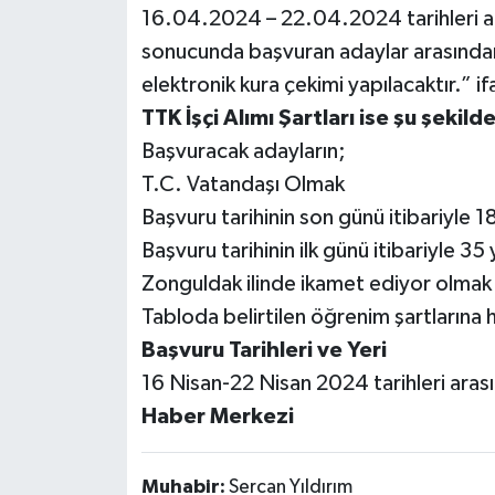
16.04.2024 – 22.04.2024 tarihleri aras
sonucunda başvuran adaylar arasından 
Gökçebey
elektronik kura çekimi yapılacaktır.” if
GÜNDEM
TTK İşçi Alımı Şartları ise şu şekilde
Başvuracak adayların;
İş ilanı
T.C. Vatandaşı Olmak
Başvuru tarihinin son günü itibariyle 
Kilimli
Başvuru tarihinin ilk günü itibariyle 
Kültür - Sanat
Zonguldak ilinde ikamet ediyor olmak
Tabloda belirtilen öğrenim şartlarına 
MAGAZİN
Başvuru Tarihleri ve Yeri
16 Nisan-22 Nisan 2024 tarihleri arası
Politika
Haber Merkezi
Resmi İlan
Muhabir:
Sercan Yıldırım