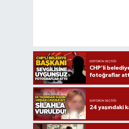
Röportaj
Sağlık
SİYASET
Spor
Ulusal
EDITÖRÜN SEÇTIĞI
CHP’li belediy
fotoğraflar att
Yaşam
EDITÖRÜN SEÇTIĞI
24 yaşındaki k