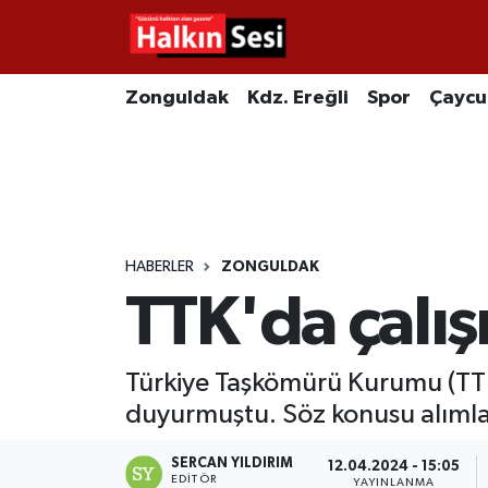
Foto Galeri
Zonguldak
Merkez Nöbetçi Eczaneler
Zonguldak
Kdz. Ereğli
Spor
Çayc
Video
Çaycuma
Merkez Hava Durumu
Yazarlar
KDZ. Ereğli
Merkez Trafik Yoğunluk Haritası
Kozlu
Süper Lig Puan Durumu ve Fikstür
HABERLER
ZONGULDAK
TTK'da çalış
Alaplı
Tüm Manşetler
Asayiş
Son Dakika Haberleri
Türkiye Taşkömürü Kurumu (TTK),
duyurmuştu. Söz konusu alımlarla
Bartın
Haber Arşivi
SERCAN YILDIRIM
12.04.2024 - 15:05
Karabük
EDITÖR
YAYINLANMA