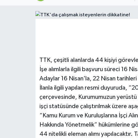
Devrek
Bolu
ÇEVRE
BİLİM VE TEKNOLOJİ
TTK, çeşitli alanlarda 44 kişiyi görev
İşe alımlarla ilgili başvuru süreci 16 N
DUNYA
Adaylar 16 Nisan'la, 22 Nisan tarihleri
İlanla ilgili yapılan resmi duyuruda, “
Düzce
çerçevesinde, Kurumumuzun yerüstü iş
Eğitim
işçi statüsünde çalıştırılmak üzere aş
“Kamu Kurum ve Kuruluşlarına İşçi Alı
Ekonomi
Hakkında Yönetmelik” hükümlerine gör
44 nitelikli eleman alımı yapılacaktır
Genel