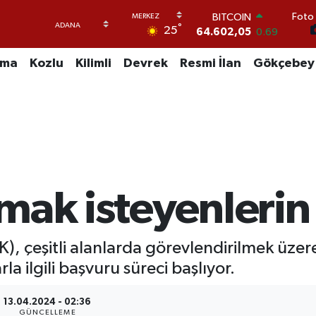
Foto 
BITCOIN
°
25
64.602,05
0.69
DOLAR
47,5986
0.06
uma
Kozlu
Kilimli
Devrek
Resmi İlan
Gökçebey
EURO
55,0700
0.1
STERLİN
64,2438
0.21
GRAM ALTIN
6518.23
0.39
BİST100
13.768
48
mak isteyenlerin
 çeşitli alanlarda görevlendirilmek üzere 
 ilgili başvuru süreci başlıyor.
13.04.2024 - 02:36
GÜNCELLEME