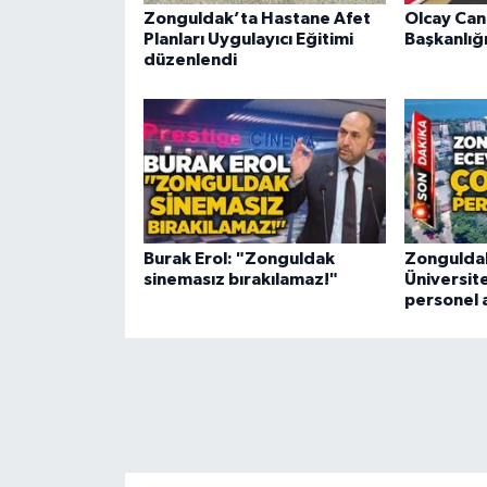
Zonguldak’ta Hastane Afet
Olcay Can
Planları Uygulayıcı Eğitimi
Başkanlığı
düzenlendi
Burak Erol: "Zonguldak
Zonguldak
sinemasız bırakılamaz!"
Üniversite
personel 