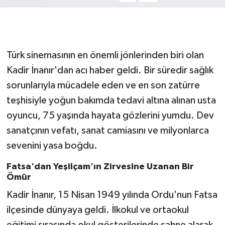
Gökçebey
GÜNDEM
Türk sinemasının en önemli jönlerinden biri olan
Kadir İnanır'dan acı haber geldi. Bir süredir sağlık
İş ilanı
sorunlarıyla mücadele eden ve en son zatürre
teşhisiyle yoğun bakımda tedavi altına alınan usta
Kilimli
oyuncu, 75 yaşında hayata gözlerini yumdu. Dev
Kültür - Sanat
sanatçının vefatı, sanat camiasını ve milyonlarca
sevenini yasa boğdu.
MAGAZİN
Fatsa'dan Yeşilçam'ın Zirvesine Uzanan Bir
Politika
Ömür
Kadir İnanır, 15 Nisan 1949 yılında Ordu'nun Fatsa
Resmi İlan
ilçesinde dünyaya geldi. İlkokul ve ortaokul
eğitimi sırasında okul gösterilerinde sahne alarak