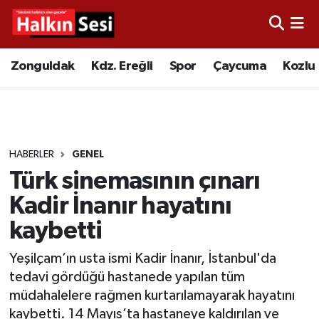
Foto Galeri
Zonguldak
Merkez Nöbetçi Eczaneler
Zonguldak
Kdz. Ereğli
Spor
Çaycuma
Kozlu
Video
Çaycuma
Merkez Hava Durumu
Yazarlar
KDZ. Ereğli
Merkez Trafik Yoğunluk Haritası
HABERLER
GENEL
Kozlu
Süper Lig Puan Durumu ve Fikstür
Türk sinemasının çınarı
Alaplı
Tüm Manşetler
Kadir İnanır hayatını
kaybetti
Asayiş
Son Dakika Haberleri
Yeşilçam’ın usta ismi Kadir İnanır, İstanbul'da
Bartın
Haber Arşivi
tedavi gördüğü hastanede yapılan tüm
müdahalelere rağmen kurtarılamayarak hayatını
Karabük
kaybetti. 14 Mayıs’ta hastaneye kaldırılan ve