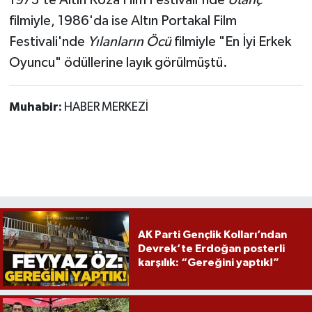
1973'te Altın Koza Film Festivali'nde
Utanç
filmiyle, 1986'da ise Altın Portakal Film
Festivali'nde
Yılanların Öcü
filmiyle "En İyi Erkek
Oyuncu" ödüllerine layık görülmüştü.
Muhabir:
HABER MERKEZİ
AK Parti Gençlik Kolları’ndan
Devrek’te Erdoğan posterli
karşılık: “Gereğini yaptık!”