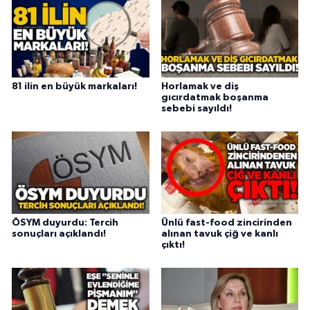
81 ilin en büyük markaları!
Horlamak ve diş
gıcırdatmak boşanma
sebebi sayıldı!
ÖSYM duyurdu: Tercih
Ünlü fast-food zincirinden
sonuçları açıklandı!
alınan tavuk çiğ ve kanlı
çıktı!