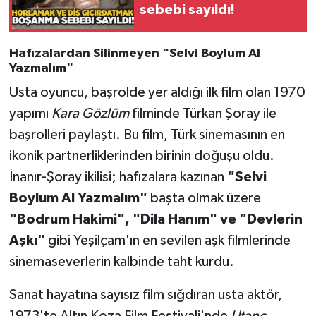
sebebi sayıldı!
Hafızalardan Silinmeyen "Selvi Boylum Al
Yazmalım"
Usta oyuncu, başrolde yer aldığı ilk film olan 1970
yapımı
Kara Gözlüm
filminde Türkan Şoray ile
başrolleri paylaştı. Bu film, Türk sinemasının en
ikonik partnerliklerinden birinin doğuşu oldu.
İnanır-Şoray ikilisi; hafızalara kazınan
"Selvi
Boylum Al Yazmalım"
başta olmak üzere
"Bodrum Hakimi", "Dila Hanım" ve "Devlerin
Aşkı"
gibi Yeşilçam'ın en sevilen aşk filmlerinde
sinemaseverlerin kalbinde taht kurdu.
Sanat hayatına sayısız film sığdıran usta aktör,