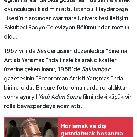
Röportaj
oyunculuğa ilk adımını attı. İstanbul Haydarpaşa
Sağlık
Lisesi'nin ardından Marmara Üniversitesi İletişim
Fakültesi Radyo-Televizyon Bölümü’nden mezun
SİYASET
oldu.
Spor
1967 yılında
Ses
dergisinin düzenlediği "Sinema
Artisti Yarışması"nda finale kalarak dikkatleri
Ulusal
üzerine çeken İnanır, 1968'de
Saklambaç
gazetesinin "Fotoroman Artisti Yarışması"nda
Yaşam
birinci oldu. Bir süre fotoromanlarda rol aldıktan
sonra aynı yıl
Yedi Adım Sonra
filmindeki küçük bir
rolle beyazperdeye adım attı.
Horlamak ve diş
gıcırdatmak boşanma