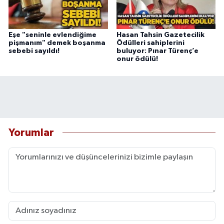
Eşe "seninle evlendiğime
Hasan Tahsin Gazetecilik
pişmanım" demek boşanma
Ödülleri sahiplerini
sebebi sayıldı!
buluyor: Pınar Türenç’e
onur ödülü!
Yorumlar