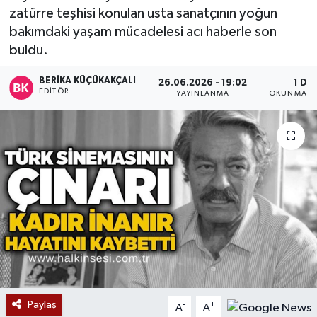
zatürre teşhisi konulan usta sanatçının yoğun
Devrek
bakımdaki yaşam mücadelesi acı haberle son
buldu.
Bolu
BERIKA KÜÇÜKAKÇALI
26.06.2026 - 19:02
1 DK
EDITÖR
YAYINLANMA
OKUNMA SÜ
ÇEVRE
BİLİM VE TEKNOLOJİ
DUNYA
Düzce
Eğitim
Ekonomi
Paylaş
-
+
A
A
Genel