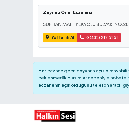
Devrek
Zeynep Öner Eczanesi
SÜPHAN MAH.İPEKYOLU BULVARI NO:28
Bolu
Yol Tarifi Al
0 (432) 217 51 51
ÇEVRE
BİLİM VE TEKNOLOJİ
DUNYA
Her eczane gece boyunca açık olmayabilir, 
beklenmedik durumlar nedeniyle nöbete g
Düzce
eczanenin açık olduğunu telefon aracılığıyla 
Eğitim
Ekonomi
Genel