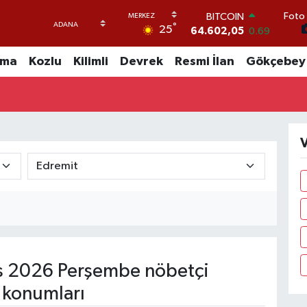
Foto 
BITCOIN
°
25
64.602,05
0.69
DOLAR
47,5986
0.06
uma
Kozlu
Kilimli
Devrek
Resmi İlan
Gökçebey
EURO
55,0700
0.1
STERLİN
64,2438
0.21
GRAM ALTIN
V
6513.94
0.32
BİST100
13.768
48
 2026 Perşembe nöbetçi
 konumları