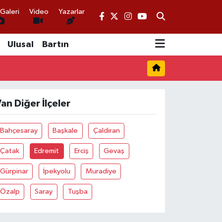
Galeri
Video
Yazarlar
Ulusal
Bartın
an Diğer İlçeler
Bahçesaray
Başkale
Çaldiran
Çatak
Edremit
Erciş
Gevaş
Gürpinar
İpekyolu
Muradiye
Özalp
Saray
Tuşba