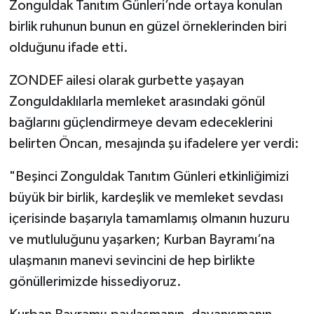
Röportaj
Zonguldak Tanıtım Günleri’nde ortaya konulan
birlik ruhunun bunun en güzel örneklerinden biri
Sağlık
olduğunu ifade etti.
SİYASET
ZONDEF ailesi olarak gurbette yaşayan
Zonguldaklılarla memleket arasındaki gönül
Spor
bağlarını güçlendirmeye devam edeceklerini
belirten Öncan, mesajında şu ifadelere yer verdi:
Ulusal
"Beşinci Zonguldak Tanıtım Günleri etkinliğimizi
Yaşam
büyük bir birlik, kardeşlik ve memleket sevdası
içerisinde başarıyla tamamlamış olmanın huzuru
ve mutluluğunu yaşarken; Kurban Bayramı’na
ulaşmanın manevi sevincini de hep birlikte
gönüllerimizde hissediyoruz.