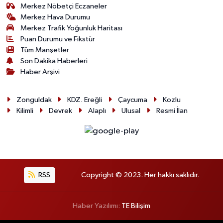
Merkez Nöbetçi Eczaneler
Merkez Hava Durumu
Merkez Trafik Yoğunluk Haritası
Puan Durumu ve Fikstür
Tüm Manşetler
Son Dakika Haberleri
Haber Arşivi
Zonguldak
KDZ. Ereğli
Çaycuma
Kozlu
Kilimli
Devrek
Alaplı
Ulusal
Resmi İlan
RSS
Copyright © 2023. Her hakkı saklıdır.
Haber Yazılımı:
TE Bilişim