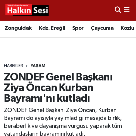
Foto Galeri
Zonguldak
Merkez Nöbetçi Eczaneler
Zonguldak
Kdz. Ereğli
Spor
Çaycuma
Kozlu
Video
Çaycuma
Merkez Hava Durumu
Yazarlar
KDZ. Ereğli
Merkez Trafik Yoğunluk Haritası
HABERLER
YAŞAM
Kozlu
Süper Lig Puan Durumu ve Fikstür
ZONDEF Genel Başkanı
Alaplı
Tüm Manşetler
Ziya Öncan Kurban
Bayramı'nı kutladı
Asayiş
Son Dakika Haberleri
ZONDEF Genel Başkanı Ziya Öncan, Kurban
Bartın
Haber Arşivi
Bayramı dolayısıyla yayımladığı mesajda birlik,
beraberlik ve dayanışma vurgusu yaparak tüm
Karabük
vatandaşların bayramını kutladı.