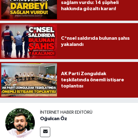
sağlam vurdu: 14 şüpheli
hakkında gözaltı kararı!
C*nsel saldırıda bulunan şahıs
yakalandı
AK Parti Zonguldak
teşkilatında önemli istişare
toplantısı
İNTERNET HABER EDITÖRÜ
Oğulcan Öz