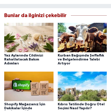
Bunlar da ilginizi çekebilir
Yaz Aylarında Cildinizi
Kurban Bağışında Şeffaflık
Rahatlatacak Bakım
ve Belgelendirme Talebi
Adımları
Artıyor
Shopify Mağazanız İçin
Kıbrıs Tatilinde Doğru Otel
Dakikalar İçinde
Seçimi Nasıl Yapılır?