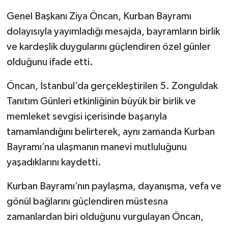
Genel Başkanı Ziya Öncan, Kurban Bayramı
Gökçebey
dolayısıyla yayımladığı mesajda, bayramların birlik
ve kardeşlik duygularını güçlendiren özel günler
GÜNDEM
olduğunu ifade etti.
İş ilanı
Öncan, İstanbul’da gerçekleştirilen 5. Zonguldak
Tanıtım Günleri etkinliğinin büyük bir birlik ve
Kilimli
memleket sevgisi içerisinde başarıyla
Kültür - Sanat
tamamlandığını belirterek, aynı zamanda Kurban
Bayramı’na ulaşmanın manevi mutluluğunu
MAGAZİN
yaşadıklarını kaydetti.
Politika
Kurban Bayramı’nın paylaşma, dayanışma, vefa ve
gönül bağlarını güçlendiren müstesna
Resmi İlan
zamanlardan biri olduğunu vurgulayan Öncan,