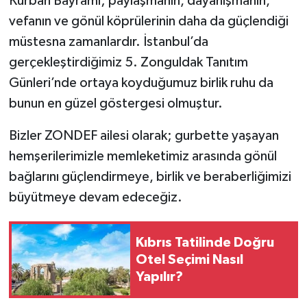
Kurban Bayramı; paylaşmanın, dayanışmanın,
vefanın ve gönül köprülerinin daha da güçlendiği
müstesna zamanlardır. İstanbul’da
gerçekleştirdiğimiz 5. Zonguldak Tanıtım
Günleri’nde ortaya koyduğumuz birlik ruhu da
bunun en güzel göstergesi olmuştur.
Bizler ZONDEF ailesi olarak; gurbette yaşayan
hemşerilerimizle memleketimiz arasında gönül
bağlarını güçlendirmeye, birlik ve beraberliğimizi
büyütmeye devam edeceğiz.
Kıbrıs Tatilinde Doğru
Otel Seçimi Nasıl
Yapılır?