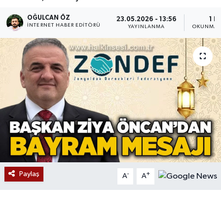
Devrek
OĞULCAN ÖZ
23.05.2026 - 13:56
1 D
İNTERNET HABER EDITÖRÜ
YAYINLANMA
OKUNMA 
Bolu
ÇEVRE
BİLİM VE TEKNOLOJİ
DUNYA
Düzce
Eğitim
Paylaş
-
+
A
A
Ekonomi
Genel