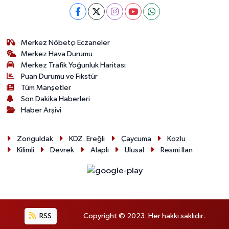
Merkez Nöbetçi Eczaneler
Merkez Hava Durumu
Merkez Trafik Yoğunluk Haritası
Puan Durumu ve Fikstür
Tüm Manşetler
Son Dakika Haberleri
Haber Arşivi
Zonguldak
KDZ. Ereğli
Çaycuma
Kozlu
Kilimli
Devrek
Alaplı
Ulusal
Resmi İlan
RSS
Copyright © 2023. Her hakkı saklıdır.