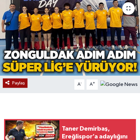
Devrek
Bolu
ÇEVRE
BİLİM VE TEKNOLOJİ
DUNYA
Paylaş
-
+
A
A
Düzce
Eğitim
Ekonomi
Taner Demirbaş,
Ereğlispor’a adaylığını
Genel