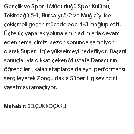
Röportaj
Gençlik ve Spor İl Müdürlüğü Spor Kulübü,
Tekirdağ'ı 5-1, Bursa'yı 5-2 ve Muğla'yı ise
Sağlık
çekişmeli geçen mücadelede 4-3 mağlup etti.
SİYASET
Üçte üç yaparak yoluna emin adımlarla devam
eden temsilcimiz, sezon sonunda şampiyon
Spor
olarak Süper Lig'e yükselmeyi hedefliyor. Başarılı
sonuçlarıyla dikkat çeken Mustafa Danacı'nın
Ulusal
öğrencileri, kalan etaplarda da aynı performansı
sergileyerek Zonguldak'a Süper Lig sevincini
Yaşam
yaşatmayı amaçlıyor.
Muhabir:
SELÇUK KOÇAKLI