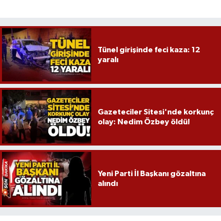
Tünel girişinde feci kaza: 12
yaralı
Gazeteciler Sitesi'nde korkunç
olay: Nedim Özbey öldü!
Yeni Parti İl Başkanı gözaltına
alındı