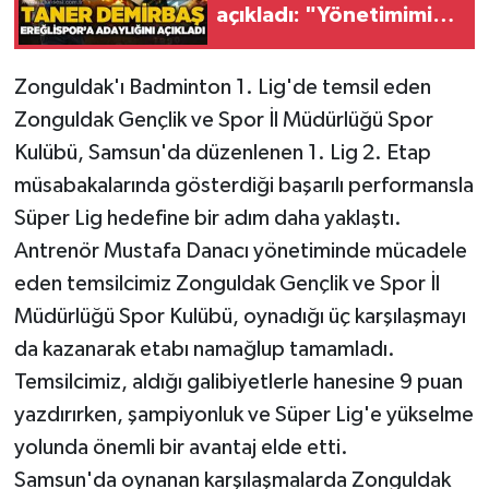
açıkladı: "Yönetimimiz,
teknik heyetimiz ve
Gökçebey
kadromuz hazır"
Zonguldak'ı Badminton 1. Lig'de temsil eden
GÜNDEM
Zonguldak Gençlik ve Spor İl Müdürlüğü Spor
Kulübü, Samsun'da düzenlenen 1. Lig 2. Etap
İş ilanı
müsabakalarında gösterdiği başarılı performansla
Süper Lig hedefine bir adım daha yaklaştı.
Kilimli
Antrenör Mustafa Danacı yönetiminde mücadele
Kültür - Sanat
eden temsilcimiz Zonguldak Gençlik ve Spor İl
Müdürlüğü Spor Kulübü, oynadığı üç karşılaşmayı
MAGAZİN
da kazanarak etabı namağlup tamamladı.
Temsilcimiz, aldığı galibiyetlerle hanesine 9 puan
Politika
yazdırırken, şampiyonluk ve Süper Lig'e yükselme
Resmi İlan
yolunda önemli bir avantaj elde etti.
Samsun'da oynanan karşılaşmalarda Zonguldak