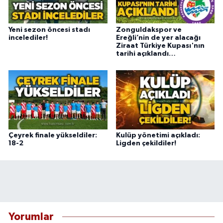
Yeni sezon öncesi stadı
Zonguldakspor ve
incelediler!
Ereğli’nin de yer alacağı
Ziraat Türkiye Kupası'nın
tarihi açıklandı…
Çeyrek finale yükseldiler:
Kulüp yönetimi açıkladı:
18-2
Ligden çekildiler!
Yorumlar