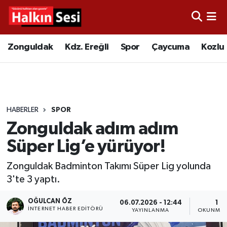
Foto Galeri
Zonguldak
Merkez Nöbetçi Eczaneler
Zonguldak
Kdz. Ereğli
Spor
Çaycuma
Kozlu
Video
Çaycuma
Merkez Hava Durumu
Yazarlar
KDZ. Ereğli
Merkez Trafik Yoğunluk Haritası
HABERLER
SPOR
Kozlu
Süper Lig Puan Durumu ve Fikstür
Zonguldak adım adım
Alaplı
Tüm Manşetler
Süper Lig’e yürüyor!
Zonguldak Badminton Takımı Süper Lig yolunda
Asayiş
Son Dakika Haberleri
3'te 3 yaptı.
Bartın
Haber Arşivi
OĞULCAN ÖZ
06.07.2026 - 12:44
1 D
İNTERNET HABER EDITÖRÜ
YAYINLANMA
OKUNMA 
Karabük