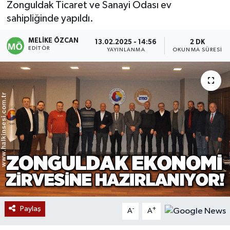
Zonguldak Ticaret ve Sanayi Odası ev
sahipliğinde yapıldı.
Devrek
MELIKE ÖZCAN
13.02.2025 - 14:56
2 DK
Bolu
EDITÖR
YAYINLANMA
OKUNMA SÜRESI
ÇEVRE
BİLİM VE TEKNOLOJİ
DUNYA
Düzce
Eğitim
Ekonomi
Paylaş
-
+
A
A
Genel