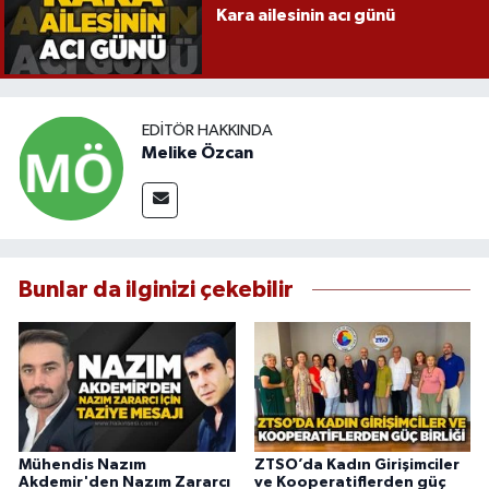
Kara ailesinin acı günü
EDITÖR HAKKINDA
Melike Özcan
Bunlar da ilginizi çekebilir
Mühendis Nazım
ZTSO’da Kadın Girişimciler
Akdemir'den Nazım Zararcı
ve Kooperatiflerden güç