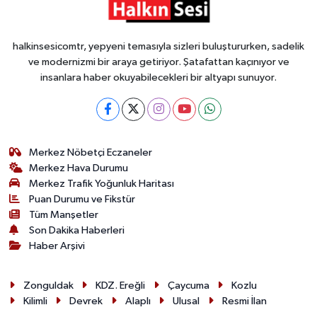
halkinsesicomtr, yepyeni temasıyla sizleri buluştururken, sadelik
ve modernizmi bir araya getiriyor. Şatafattan kaçınıyor ve
insanlara haber okuyabilecekleri bir altyapı sunuyor.
Merkez Nöbetçi Eczaneler
Merkez Hava Durumu
Merkez Trafik Yoğunluk Haritası
Puan Durumu ve Fikstür
Tüm Manşetler
Son Dakika Haberleri
Haber Arşivi
Zonguldak
KDZ. Ereğli
Çaycuma
Kozlu
Kilimli
Devrek
Alaplı
Ulusal
Resmi İlan