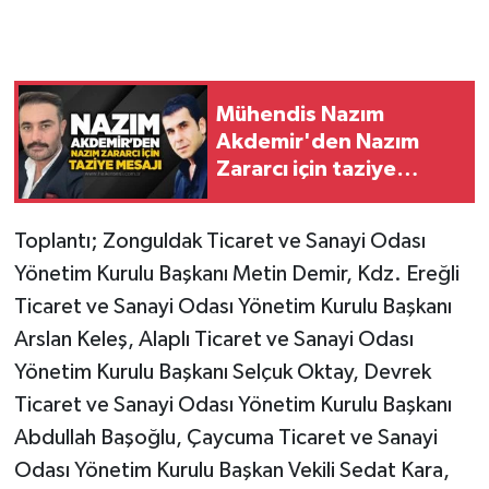
Gökçebey
GÜNDEM
Mühendis Nazım
Akdemir'den Nazım
İş ilanı
Zararcı için taziye
mesajı
Kilimli
Toplantı; Zonguldak Ticaret ve Sanayi Odası
Yönetim Kurulu Başkanı Metin Demir, Kdz. Ereğli
Kültür - Sanat
Ticaret ve Sanayi Odası Yönetim Kurulu Başkanı
MAGAZİN
Arslan Keleş, Alaplı Ticaret ve Sanayi Odası
Yönetim Kurulu Başkanı Selçuk Oktay, Devrek
Politika
Ticaret ve Sanayi Odası Yönetim Kurulu Başkanı
Abdullah Başoğlu, Çaycuma Ticaret ve Sanayi
Resmi İlan
Odası Yönetim Kurulu Başkan Vekili Sedat Kara,