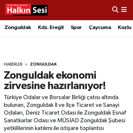
Foto Galeri
Zonguldak
Merkez Nöbetçi Eczaneler
Zonguldak
Kdz. Ereğli
Spor
Çaycuma
Kozlu
Video
Çaycuma
Merkez Hava Durumu
Yazarlar
KDZ. Ereğli
Merkez Trafik Yoğunluk Haritası
HABERLER
ZONGULDAK
Kozlu
Süper Lig Puan Durumu ve Fikstür
Zonguldak ekonomi
Alaplı
Tüm Manşetler
zirvesine hazırlanıyor!
Türkiye Odalar ve Borsalar Birliği çatısı altında
Asayiş
Son Dakika Haberleri
bulunan, Zonguldak İl ve İlçe Ticaret ve Sanayi
Odaları, Deniz Ticaret Odası ile Zonguldak Esnaf
Bartın
Haber Arşivi
Sanatkarlar Odası ve MÜSİAD Zonguldak Şubesi
yetkililerinin katılımı ile istişare toplantısı
Karabük