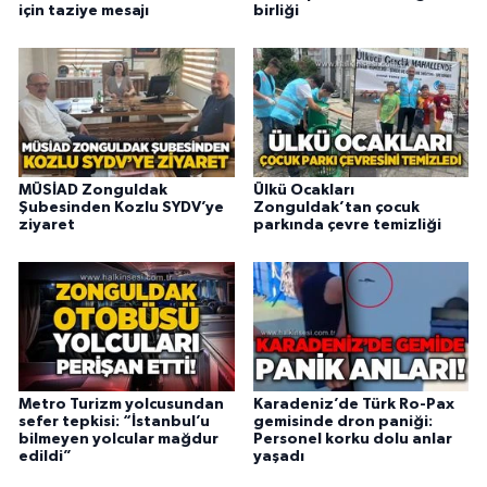
için taziye mesajı
birliği
MÜSİAD Zonguldak
Ülkü Ocakları
Şubesinden Kozlu SYDV’ye
Zonguldak’tan çocuk
ziyaret
parkında çevre temizliği
Metro Turizm yolcusundan
Karadeniz’de Türk Ro-Pax
sefer tepkisi: “İstanbul’u
gemisinde dron paniği:
bilmeyen yolcular mağdur
Personel korku dolu anlar
edildi”
yaşadı