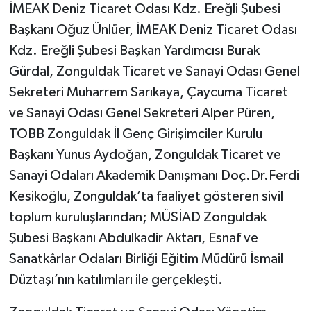
Röportaj
İMEAK Deniz Ticaret Odası Kdz. Ereğli Şubesi
Başkanı Oğuz Ünlüer, İMEAK Deniz Ticaret Odası
Sağlık
Kdz. Ereğli Şubesi Başkan Yardımcısı Burak
Gürdal, Zonguldak Ticaret ve Sanayi Odası Genel
SİYASET
Sekreteri Muharrem Sarıkaya, Çaycuma Ticaret
Spor
ve Sanayi Odası Genel Sekreteri Alper Püren,
TOBB Zonguldak İl Genç Girişimciler Kurulu
Ulusal
Başkanı Yunus Aydoğan, Zonguldak Ticaret ve
Sanayi Odaları Akademik Danışmanı Doç.Dr.Ferdi
Yaşam
Kesikoğlu, Zonguldak’ta faaliyet gösteren sivil
toplum kuruluşlarından; MÜSİAD Zonguldak
Şubesi Başkanı Abdulkadir Aktarı, Esnaf ve
Sanatkârlar Odaları Birliği Eğitim Müdürü İsmail
Düztaşı’nın katılımları ile gerçekleşti.