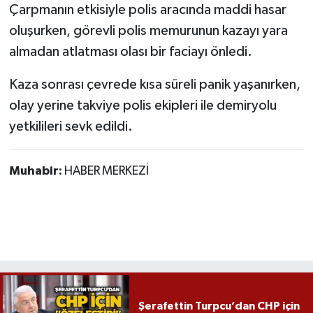
Röportaj
Çarpmanın etkisiyle polis aracında maddi hasar
oluşurken, görevli polis memurunun kazayı yara
Sağlık
almadan atlatması olası bir faciayı önledi.
SİYASET
Kaza sonrası çevrede kısa süreli panik yaşanırken,
olay yerine takviye polis ekipleri ile demiryolu
Spor
yetkilileri sevk edildi.
Ulusal
Muhabir:
HABER MERKEZİ
Yaşam
Şerafettin Turpcu’dan CHP için