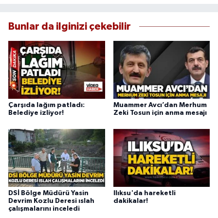
Bunlar da ilginizi çekebilir
Çarşıda lağım patladı:
Muammer Avcı’dan Merhum
Belediye izliyor!
Zeki Tosun için anma mesajı
DSİ Bölge Müdürü Yasin
Ilıksu'da hareketli
Devrim Kozlu Deresi ıslah
dakikalar!
çalışmalarını inceledi