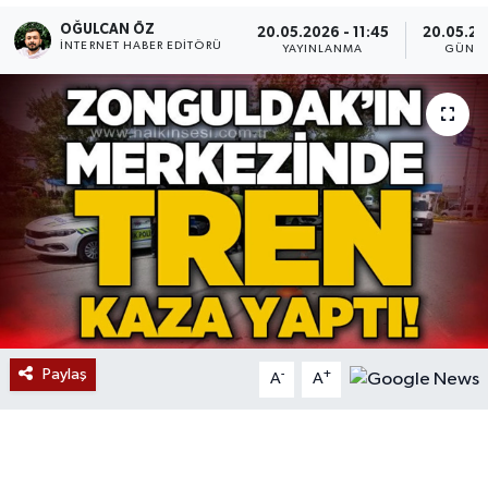
OĞULCAN ÖZ
20.05.2026 - 11:45
20.05.20
Devrek
İNTERNET HABER EDITÖRÜ
YAYINLANMA
GÜNC
Bolu
ÇEVRE
BİLİM VE TEKNOLOJİ
DUNYA
Düzce
Eğitim
Paylaş
-
+
A
A
Ekonomi
Genel