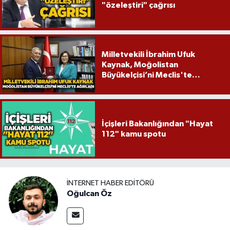
"özeleştiri" çağrısı
Milletvekili İbrahim Ufuk
Kaynak, Moğolistan
Büyükelçisi’ni Meclis'te
ağırladı
İçişleri Bakanlığından "Hayat
112" kamu spotu
İNTERNET HABER EDITÖRÜ
Oğulcan Öz