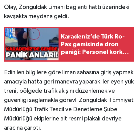
Olay, Zonguldak Limanı bağlantı hattı üzerindeki
Gökçebey
kavşakta meydana geldi.
GÜNDEM
Karadeniz’de Türk Ro-
Pax gemisinde dron
İş ilanı
paniği: Personel korku
dolu anlar yaşadı
Kilimli
Edinilen bilgilere göre liman sahasına giriş yapmak
Kültür - Sanat
amacıyla hatta geri manevra yaparak ilerleyen yük
treni, bölgede trafik akışını düzenlemek ve
MAGAZİN
güvenliği sağlamakla görevli Zonguldak İl Emniyet
Politika
Müdürlüğü Trafik Tescil ve Denetleme Şube
Müdürlüğü ekiplerine ait resmi plakalı devriye
Resmi İlan
aracına çarptı.