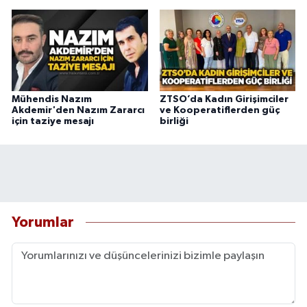
Mühendis Nazım
ZTSO’da Kadın Girişimciler
Akdemir'den Nazım Zararcı
ve Kooperatiflerden güç
için taziye mesajı
birliği
Yorumlar