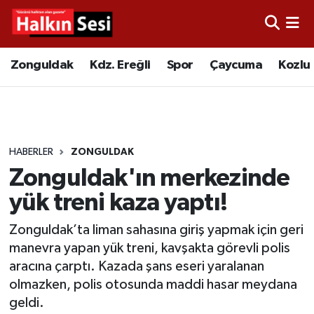
Foto Galeri
Zonguldak
Merkez Nöbetçi Eczaneler
Zonguldak
Kdz. Ereğli
Spor
Çaycuma
Kozlu
Video
Çaycuma
Merkez Hava Durumu
Yazarlar
KDZ. Ereğli
Merkez Trafik Yoğunluk Haritası
HABERLER
ZONGULDAK
Kozlu
Süper Lig Puan Durumu ve Fikstür
Zonguldak'ın merkezinde
Alaplı
Tüm Manşetler
yük treni kaza yaptı!
Zonguldak’ta liman sahasına giriş yapmak için geri
Asayiş
Son Dakika Haberleri
manevra yapan yük treni, kavşakta görevli polis
aracına çarptı. Kazada şans eseri yaralanan
Bartın
Haber Arşivi
olmazken, polis otosunda maddi hasar meydana
geldi.
Karabük