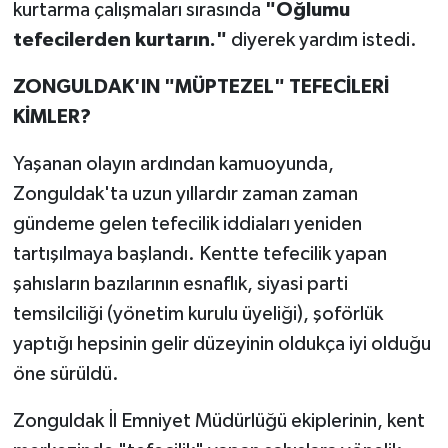
Röportaj
kurtarma çalışmaları sırasında
"Oğlumu
tefecilerden kurtarın."
diyerek yardım istedi.
Sağlık
ZONGULDAK'IN "MÜPTEZEL" TEFECİLERİ
SİYASET
KİMLER?
Spor
Yaşanan olayın ardından kamuoyunda,
Zonguldak'ta uzun yıllardır zaman zaman
Ulusal
gündeme gelen tefecilik iddiaları yeniden
tartışılmaya başlandı. Kentte tefecilik yapan
Yaşam
şahısların bazılarının esnaflık, siyasi parti
temsilciliği (yönetim kurulu üyeliği), şoförlük
yaptığı hepsinin gelir düzeyinin oldukça iyi olduğu
öne sürüldü.
Zonguldak İl Emniyet Müdürlüğü ekiplerinin, kent