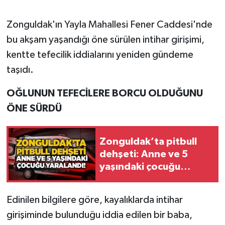
Gökçebey
Zonguldak'ın Yayla Mahallesi Fener Caddesi'nde
bu akşam yaşandığı öne sürülen intihar girişimi,
GÜNDEM
kentte tefecilik iddialarını yeniden gündeme
taşıdı.
İş ilanı
OĞLUNUN TEFECİLERE BORCU OLDUĞUNU
Kilimli
ÖNE SÜRDÜ
Kültür - Sanat
Zonguldak’ta pitbull
MAGAZİN
dehşeti: Anne ve 5
yaşındaki çocuğu
Politika
yaralandı!
Edinilen bilgilere göre, kayalıklarda intihar
Resmi İlan
girişiminde bulunduğu iddia edilen bir baba,