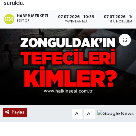
sürüldü.
Devrek
HABER MERKEZI
07.07.2026 - 10:39
07.07.2026 - 10
EDITÖR
YAYINLANMA
GÜNCELLEME
Bolu
ÇEVRE
BİLİM VE TEKNOLOJİ
DUNYA
Düzce
Eğitim
Paylaş
-
+
A
A
Ekonomi
Genel