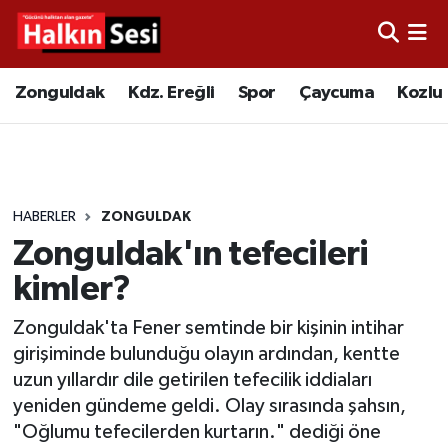
Foto Galeri
Zonguldak
Merkez Nöbetçi Eczaneler
Zonguldak
Kdz. Ereğli
Spor
Çaycuma
Kozlu
Video
Çaycuma
Merkez Hava Durumu
Yazarlar
KDZ. Ereğli
Merkez Trafik Yoğunluk Haritası
HABERLER
ZONGULDAK
Kozlu
Süper Lig Puan Durumu ve Fikstür
Zonguldak'ın tefecileri
Alaplı
Tüm Manşetler
kimler?
Zonguldak'ta Fener semtinde bir kişinin intihar
Asayiş
Son Dakika Haberleri
girişiminde bulunduğu olayın ardından, kentte
uzun yıllardır dile getirilen tefecilik iddiaları
Bartın
Haber Arşivi
yeniden gündeme geldi. Olay sırasında şahsın,
"Oğlumu tefecilerden kurtarın." dediği öne
Karabük