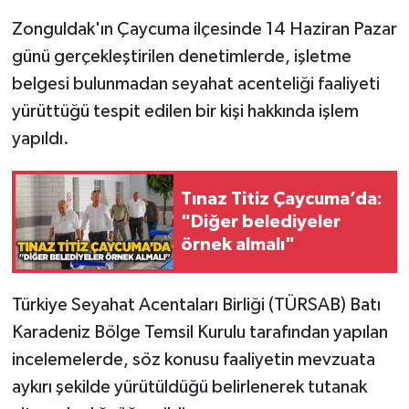
Zonguldak'ın Çaycuma ilçesinde 14 Haziran Pazar
Gökçebey
günü gerçekleştirilen denetimlerde, işletme
belgesi bulunmadan seyahat acenteliği faaliyeti
GÜNDEM
yürüttüğü tespit edilen bir kişi hakkında işlem
İş ilanı
yapıldı.
Kilimli
Tınaz Titiz Çaycuma’da:
"Diğer belediyeler
Kültür - Sanat
örnek almalı"
MAGAZİN
Türkiye Seyahat Acentaları Birliği (TÜRSAB) Batı
Politika
Karadeniz Bölge Temsil Kurulu tarafından yapılan
incelemelerde, söz konusu faaliyetin mevzuata
Resmi İlan
aykırı şekilde yürütüldüğü belirlenerek tutanak