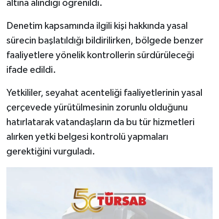
altına alındığı öğrenildi.
Röportaj
Denetim kapsamında ilgili kişi hakkında yasal
Sağlık
sürecin başlatıldığı bildirilirken, bölgede benzer
SİYASET
faaliyetlere yönelik kontrollerin sürdürüleceği
ifade edildi.
Spor
Yetkililer, seyahat acenteliği faaliyetlerinin yasal
Ulusal
çerçevede yürütülmesinin zorunlu olduğunu
hatırlatarak vatandaşların da bu tür hizmetleri
Yaşam
alırken yetki belgesi kontrolü yapmaları
gerektiğini vurguladı.