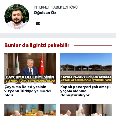
İNTERNET HABER EDITÖRÜ
Oğulcan Öz
Bunlar da ilginizi çekebilir
Çaycuma Belediyesinin
Kapalı pazaryeri çok amaçlı
vizyonu Türkiye’ye model
yaşam alanına
oldu
dönüştürülüyor