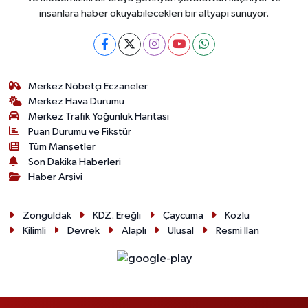
insanlara haber okuyabilecekleri bir altyapı sunuyor.
Merkez Nöbetçi Eczaneler
Merkez Hava Durumu
Merkez Trafik Yoğunluk Haritası
Puan Durumu ve Fikstür
Tüm Manşetler
Son Dakika Haberleri
Haber Arşivi
Zonguldak
KDZ. Ereğli
Çaycuma
Kozlu
Kilimli
Devrek
Alaplı
Ulusal
Resmi İlan