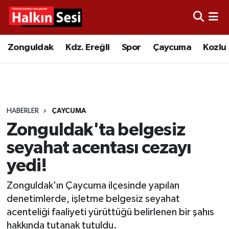
Foto Galeri
Zonguldak
Merkez Nöbetçi Eczaneler
Zonguldak
Kdz. Ereğli
Spor
Çaycuma
Kozlu
Video
Çaycuma
Merkez Hava Durumu
Yazarlar
KDZ. Ereğli
Merkez Trafik Yoğunluk Haritası
HABERLER
ÇAYCUMA
Kozlu
Süper Lig Puan Durumu ve Fikstür
Zonguldak'ta belgesiz
Alaplı
Tüm Manşetler
seyahat acentası cezayı
yedi!
Asayiş
Son Dakika Haberleri
Zonguldak'ın Çaycuma ilçesinde yapılan
Bartın
Haber Arşivi
denetimlerde, işletme belgesiz seyahat
acenteliği faaliyeti yürüttüğü belirlenen bir şahıs
Karabük
hakkında tutanak tutuldu.