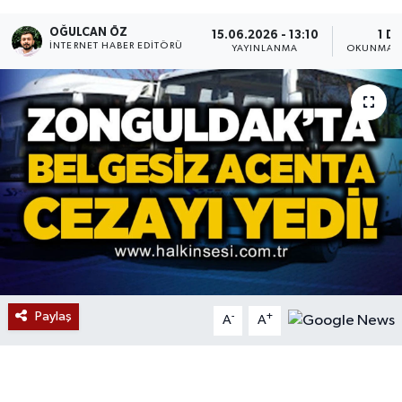
Devrek
OĞULCAN ÖZ
15.06.2026 - 13:10
1 DK
İNTERNET HABER EDITÖRÜ
YAYINLANMA
OKUNMA S
Bolu
ÇEVRE
BİLİM VE TEKNOLOJİ
DUNYA
Düzce
Eğitim
Paylaş
-
+
A
A
Ekonomi
Genel