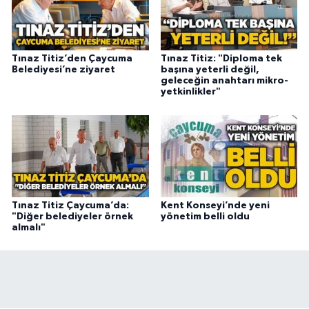
Tınaz Titiz’den Çaycuma
Tınaz Titiz: "Diploma tek
Belediyesi’ne ziyaret
başına yeterli değil,
geleceğin anahtarı mikro-
yetkinlikler"
Tınaz Titiz Çaycuma’da:
Kent Konseyi’nde yeni
"Diğer belediyeler örnek
yönetim belli oldu
almalı"